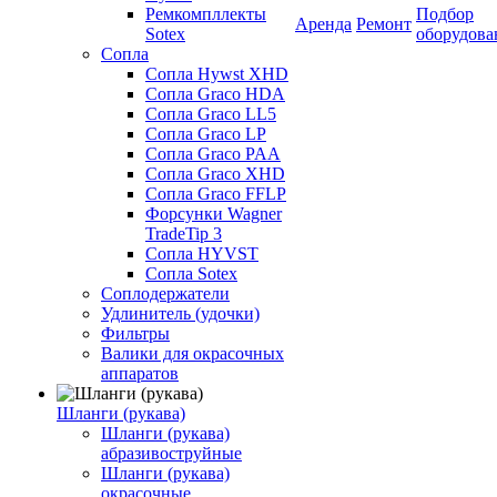
Ремкомпллекты
Подбор
Аренда
Ремонт
Sotex
оборудова
Сопла
Сопла Hywst XHD
Сопла Graco HDA
Сопла Graco LL5
Сопла Graco LP
Сопла Graco PAA
Сопла Graco XHD
Сопла Graco FFLP
Форсунки Wagner
TradeTip 3
Сопла HYVST
Сопла Sotex
Соплодержатели
Удлинитель (удочки)
Фильтры
Валики для окрасочных
аппаратов
Шланги (рукава)
Шланги (рукава)
абразивоструйные
Шланги (рукава)
окрасочные