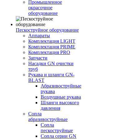
Промышленное
окрасочное
оборудование
Пескоструйное оборудование
Аппараты
Комплектация LIGHT
Комплектация PRIME
Комплектация PRO
Запчасти
Насадки GN очистки
труб
Рукава и шланги GN-
BLAST
Абразивоструйные
рукава
Воздушные рукава
Шланги высокого
давления
Сопла
абразивоструйные
Сопла
пескоструйные
Сопла серии GN