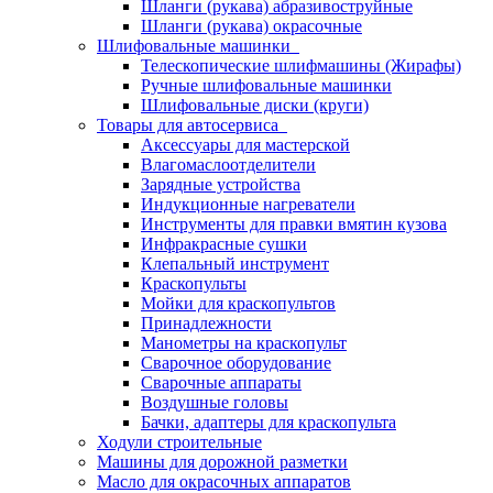
Шланги (рукава) абразивоструйные
Шланги (рукава) окрасочные
Шлифовальные машинки
Телескопические шлифмашины (Жирафы)
Ручные шлифовальные машинки
Шлифовальные диски (круги)
Товары для автосервиса
Аксессуары для мастерской
Влагомаслоотделители
Зарядные устройства
Индукционные нагреватели
Инструменты для правки вмятин кузова
Инфракрасные сушки
Клепальный инструмент
Краскопульты
Мойки для краскопультов
Принадлежности
Манометры на краскопульт
Сварочное оборудование
Сварочные аппараты
Воздушные головы
Бачки, адаптеры для краскопульта
Ходули строительные
Машины для дорожной разметки
Масло для окрасочных аппаратов