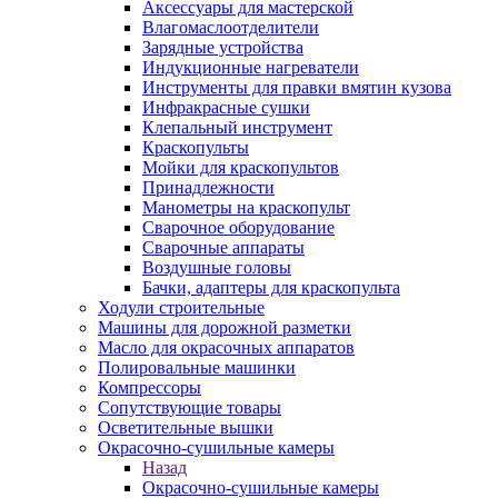
Аксессуары для мастерской
Влагомаслоотделители
Зарядные устройства
Индукционные нагреватели
Инструменты для правки вмятин кузова
Инфракрасные сушки
Клепальный инструмент
Краскопульты
Мойки для краскопультов
Принадлежности
Манометры на краскопульт
Сварочное оборудование
Сварочные аппараты
Воздушные головы
Бачки, адаптеры для краскопульта
Ходули строительные
Машины для дорожной разметки
Масло для окрасочных аппаратов
Полировальные машинки
Компрессоры
Сопутствующие товары
Осветительные вышки
Окрасочно-сушильные камеры
Назад
Окрасочно-сушильные камеры