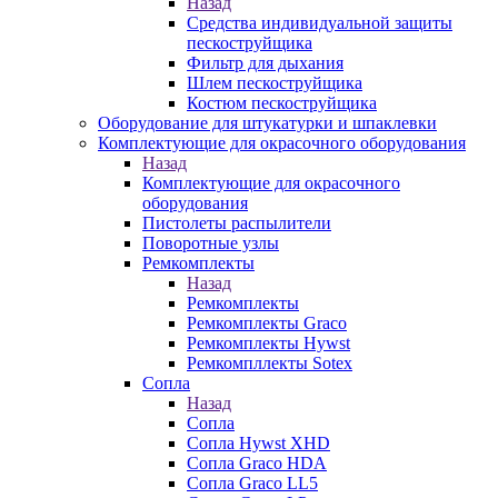
Назад
Средства индивидуальной защиты
пескоструйщика
Фильтр для дыхания
Шлем пескоструйщика
Костюм пескоструйщика
Оборудование для штукатурки и шпаклевки
Комплектующие для окрасочного оборудования
Назад
Комплектующие для окрасочного
оборудования
Пистолеты распылители
Поворотные узлы
Ремкомплекты
Назад
Ремкомплекты
Ремкомплекты Graco
Ремкомплекты Hywst
Ремкомпллекты Sotex
Сопла
Назад
Сопла
Сопла Hywst XHD
Сопла Graco HDA
Сопла Graco LL5