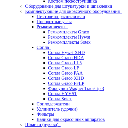
Костюм пескоструйщика
Оборудование для штукатурки и шпаклевки
Комплектующие для окрасочного оборудования
Пистолеты распылители
Поворотные узлы
Ремкомплекты
Ремкомплекты Graco
Ремкомплекты Hywst
Ремкомпллекты Sotex
Сопла
Сопла Hywst XHD
Сопла Graco HDA
Сопла Graco LL5
Сопла Graco LP
Сопла Graco PAA
Сопла Graco XHD
Сопла Graco FFLP
Форсунки Wagner TradeTip 3
Сопла HYVST
Сопла Sotex
Соплодержатели
Удлинитель (удочки)
Фильтры
Валики для окрасочных аппаратов
Шланги (рукава)