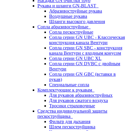
Насадки GN очистки труб
Рукава и шланги GN-BLAST
Абразивоструйные рукава
Воздушные рукава
Шланги высокого давления
Сопла абразивоструйные
Сопла пескоструйные
Сопла серии GN UBC - Классическая
конструкция канала Вентури
Сопла серии GN SBC - конструкция
канала Вентури c входным конусом
Сопла серии GN UBC XL
Сопла серии GN DVBC с двойным
Вентури
Сопла серии GN GBC (вставки в
рукав)
Специальные сопла
Комплектующие к рукавам
Для рукавов абразивоструйных
Для рукавов сжатого воздуха
Тросики страховочные
Средства индивидуальной защиты
пескоструйщика
Фильтр для дыхания
Шлем пескоструйщика