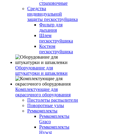
страховочные
Средства
индивидуальной
защиты пескоструйщика
Фильтр для
дыхания
Шлем
пескоструйщика
Костюм
пескоструйщика
Оборудование для
штукатурки и шпаклевки
Комплектующие для
окрасочного оборудования
Пистолеты распылители
Поворотные узлы
Ремкомплекты
Ремкомплекты
Graco
Ремкомплекты
Hywst