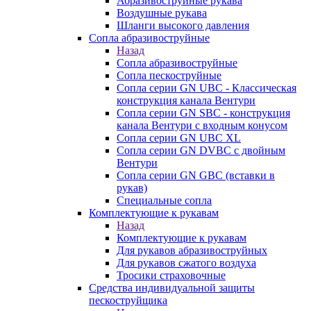
Абразивоструйные рукава
Воздушные рукава
Шланги высокого давления
Сопла абразивоструйные
Назад
Сопла абразивоструйные
Сопла пескоструйные
Сопла серии GN UBC - Классическая
конструкция канала Вентури
Сопла серии GN SBC - конструкция
канала Вентури c входным конусом
Сопла серии GN UBC XL
Сопла серии GN DVBC с двойным
Вентури
Сопла серии GN GBC (вставки в
рукав)
Специальные сопла
Комплектующие к рукавам
Назад
Комплектующие к рукавам
Для рукавов абразивоструйных
Для рукавов сжатого воздуха
Тросики страховочные
Средства индивидуальной защиты
пескоструйщика