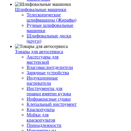
Шлифовальные машинки
Телескопические
шлифмашины (Жирафы)
Ручные шлифовальные
машинки
Шлифовальные диски
(круги)
Товары для автосервиса
Аксессуары для
мастерской
Влагомаслоотделители
Зарядные устройства
Индукционные
нагреватели
Инструменты для
правки вмятин кузова
Инфракрасные сушки
Клепальный инструмент
Краскопульты
Мойки для
краскопультов
Принадлежности
Манометры на