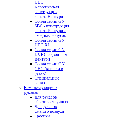
UBC -
Классическая
конструкция
канала Вентури
Сопла серии GN
SBC - конструкция
канала Вентури c
входным конусом
Сопла серии GN
UBC XL
Сопла серии GN
DVBC с двойным
Вентури
Сопла серии GN
GBC (вставки в
рукав)
Специальные
сопла
Комплектующие к
рукавам
Для рукавов
абразивоструйных
Для рукавов
сжатого воздуха
Тросики