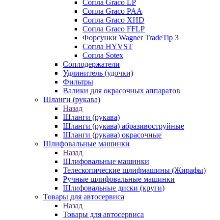
Сопла Graco LP
Сопла Graco PAA
Сопла Graco XHD
Сопла Graco FFLP
Форсунки Wagner TradeTip 3
Сопла HYVST
Сопла Sotex
Соплодержатели
Удлинитель (удочки)
Фильтры
Валики для окрасочных аппаратов
Шланги (рукава)
Назад
Шланги (рукава)
Шланги (рукава) абразивоструйные
Шланги (рукава) окрасочные
Шлифовальные машинки
Назад
Шлифовальные машинки
Телескопические шлифмашины (Жирафы)
Ручные шлифовальные машинки
Шлифовальные диски (круги)
Товары для автосервиса
Назад
Товары для автосервиса