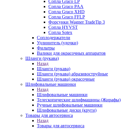
Сопла Graco LP
Сопла Graco PAA
Сопла Graco XHD
Сопла Graco FFLP
Форсунки Wagner TradeTip 3
Сопла HYVST
Сопла Sotex
Соплодержатели
Удлинитель (удочки)
Фильтры
Валики для окрасочных аппаратов
Шланги (рукава)
Назад
Шланги (рукава)
Шланги (рукава) абразивоструйные
Шланги (рукава) окрасочные
Шлифовальные машинки
Назад
Шлифовальные машинки
Телескопические шлифмашины (Жирафы)
Ручные шлифовальные машинки
Шлифовальные диски (круги)
Товары для автосервиса
Назад
Товары для автосервиса