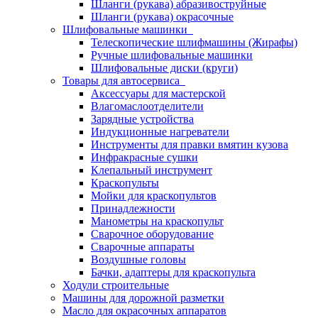
Шланги (рукава) абразивоструйные
Шланги (рукава) окрасочные
Шлифовальные машинки
Телескопические шлифмашины (Жирафы)
Ручные шлифовальные машинки
Шлифовальные диски (круги)
Товары для автосервиса
Аксессуары для мастерской
Влагомаслоотделители
Зарядные устройства
Индукционные нагреватели
Инструменты для правки вмятин кузова
Инфракрасные сушки
Клепальный инструмент
Краскопульты
Мойки для краскопультов
Принадлежности
Манометры на краскопульт
Сварочное оборудование
Сварочные аппараты
Воздушные головы
Бачки, адаптеры для краскопульта
Ходули строительные
Машины для дорожной разметки
Масло для окрасочных аппаратов