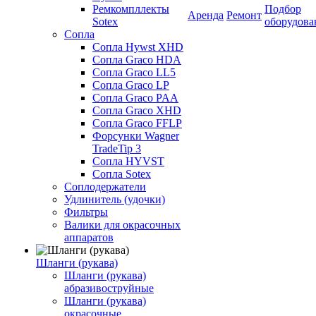
Ремкомпллекты
Подбор
Аренда
Ремонт
Sotex
оборудова
Сопла
Сопла Hywst XHD
Сопла Graco HDA
Сопла Graco LL5
Сопла Graco LP
Сопла Graco PAA
Сопла Graco XHD
Сопла Graco FFLP
Форсунки Wagner
TradeTip 3
Сопла HYVST
Сопла Sotex
Соплодержатели
Удлинитель (удочки)
Фильтры
Валики для окрасочных
аппаратов
Шланги (рукава)
Шланги (рукава)
абразивоструйные
Шланги (рукава)
окрасочные