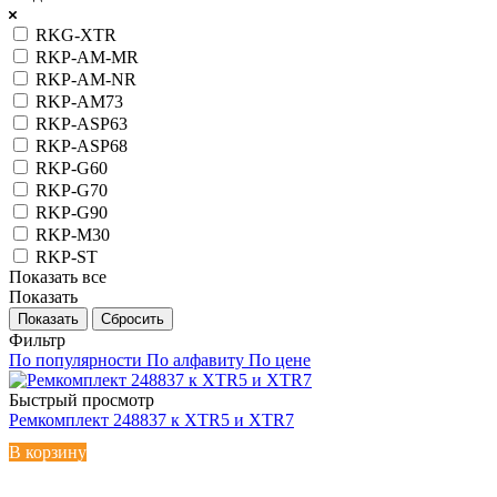
RKG-XTR
RKP-AM-MR
RKP-AM-NR
RKP-AM73
RKP-ASP63
RKP-ASP68
RKP-G60
RKP-G70
RKP-G90
RKP-M30
RKP-ST
Показать все
Показать
Сбросить
Фильтр
По популярности
По алфавиту
По цене
Быстрый просмотр
Ремкомплект 248837 к XTR5 и XTR7
В корзину