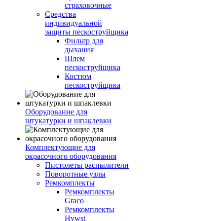
страховочные
Средства
индивидуальной
защиты пескоструйщика
Фильтр для
дыхания
Шлем
пескоструйщика
Костюм
пескоструйщика
Оборудование для
штукатурки и шпаклевки
Комплектующие для
окрасочного оборудования
Пистолеты распылители
Поворотные узлы
Ремкомплекты
Ремкомплекты
Graco
Ремкомплекты
Hywst