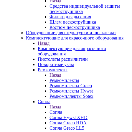
Назад
Средства индивидуальной защиты
пескоструйщика
Фильтр для дыхания
Шлем пескоструйщика
Костюм пескоструйщика
Оборудование для штукатурки и шпаклевки
Комплектующие для окрасочного оборудования
Назад
Комплектующие для окрасочного
оборудования
Пистолеты распылители
Поворотные узлы
Ремкомплекты
Назад
Ремкомплекты
Ремкомплекты Graco
Ремкомплекты Hywst
Ремкомпллекты Sotex
Сопла
Назад
Сопла
Сопла Hywst XHD
Сопла Graco HDA
Сопла Graco LL5