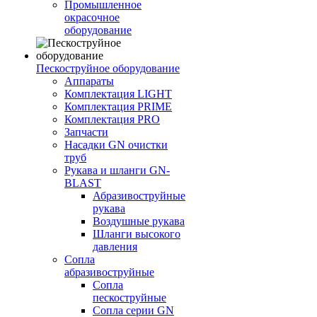
Промышленное
окрасочное
оборудование
Пескоструйное оборудование
Аппараты
Комплектация LIGHT
Комплектация PRIME
Комплектация PRO
Запчасти
Насадки GN очистки
труб
Рукава и шланги GN-
BLAST
Абразивоструйные
рукава
Воздушные рукава
Шланги высокого
давления
Сопла
абразивоструйные
Сопла
пескоструйные
Сопла серии GN