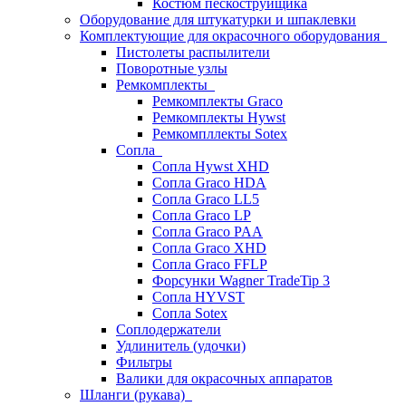
Костюм пескоструйщика
Оборудование для штукатурки и шпаклевки
Комплектующие для окрасочного оборудования
Пистолеты распылители
Поворотные узлы
Ремкомплекты
Ремкомплекты Graco
Ремкомплекты Hywst
Ремкомпллекты Sotex
Сопла
Сопла Hywst XHD
Сопла Graco HDA
Сопла Graco LL5
Сопла Graco LP
Сопла Graco PAA
Сопла Graco XHD
Сопла Graco FFLP
Форсунки Wagner TradeTip 3
Сопла HYVST
Сопла Sotex
Соплодержатели
Удлинитель (удочки)
Фильтры
Валики для окрасочных аппаратов
Шланги (рукава)