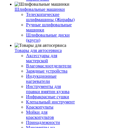
Шлифовальные машинки
Телескопические
шлифмашины (Жирафы)
Ручные шлифовальные
машинки
Шлифовальные диски
(круги)
Товары для автосервиса
Аксессуары для
мастерской
Влагомаслоотделители
Зарядные устройства
Индукционные
нагреватели
Инструменты для
правки вмятин кузова
Инфракрасные сушки
Клепальный инструмент
Краскопульты
Мойки для
краскопультов
Принадлежности
Манометры на