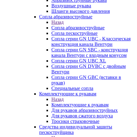
Абразивоструйные рукава
Воздушные рукава
Шланги высокого давления
Сопла абразивоструйные
Назад
Сопла абразивоструйные
Сопла пескоструйные
Сопла серии GN UBC - Классическая
конструкция канала Вентури
Сопла серии GN SBC - конструкция
канала Вентури c входным конусом
Сопла серии GN UBC XL
Сопла серии GN DVBC с двойным
Вентури
Сопла серии GN GBC (вставки в
рукав)
Специальные сопла
Комплектующие к рукавам
Назад
Комплектующие к рукавам
Для рукавов абразивоструйных
Для рукавов сжатого воздуха
Тросики страховочные
Средства индивидуальной защиты
пескоструйщика