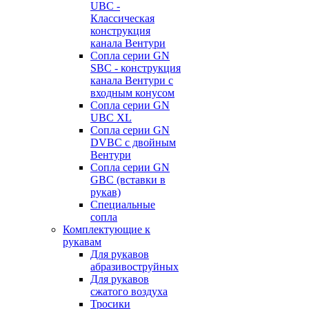
UBC -
Классическая
конструкция
канала Вентури
Сопла серии GN
SBC - конструкция
канала Вентури c
входным конусом
Сопла серии GN
UBC XL
Сопла серии GN
DVBC с двойным
Вентури
Сопла серии GN
GBC (вставки в
рукав)
Специальные
сопла
Комплектующие к
рукавам
Для рукавов
абразивоструйных
Для рукавов
сжатого воздуха
Тросики