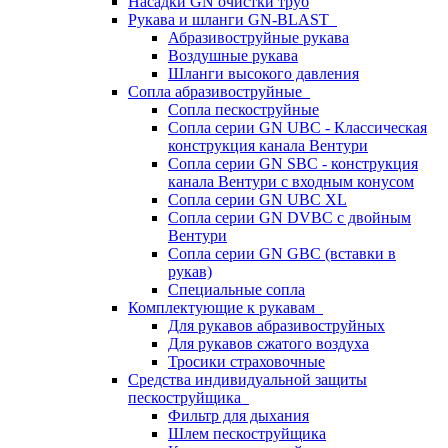
Насадки GN очистки труб
Рукава и шланги GN-BLAST
Абразивоструйные рукава
Воздушные рукава
Шланги высокого давления
Сопла абразивоструйные
Сопла пескоструйные
Сопла серии GN UBC - Классическая
конструкция канала Вентури
Сопла серии GN SBC - конструкция
канала Вентури c входным конусом
Сопла серии GN UBC XL
Сопла серии GN DVBC с двойным
Вентури
Сопла серии GN GBC (вставки в
рукав)
Специальные сопла
Комплектующие к рукавам
Для рукавов абразивоструйных
Для рукавов сжатого воздуха
Тросики страховочные
Средства индивидуальной защиты
пескоструйщика
Фильтр для дыхания
Шлем пескоструйщика