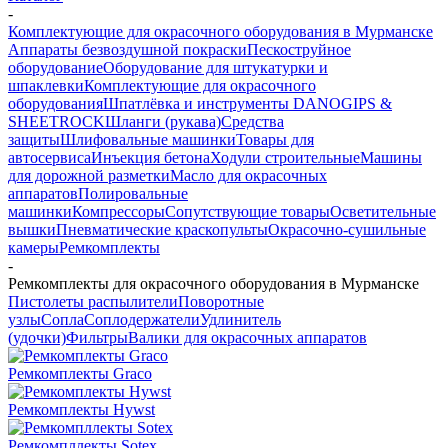
-
Комплектующие для окрасочного оборудования в Мурманске
Аппараты безвоздушной покраски
Пескоструйное
оборудование
Оборудование для штукатурки и
шпаклевки
Комплектующие для окрасочного
оборудования
Шпатлёвка и инструменты DANOGIPS &
SHEETROCK
Шланги (рукава)
Средства
защиты
Шлифовальные машинки
Товары для
автосервиса
Инъекция бетона
Ходули строительные
Машины
для дорожной разметки
Масло для окрасочных
аппаратов
Полировальные
машинки
Компрессоры
Сопутствующие товары
Осветительные
вышки
Пневматические краскопульты
Окрасочно-сушильные
камеры
Ремкомплекты
-
Ремкомплекты для окрасочного оборудования в Мурманске
Пистолеты распылители
Поворотные
узлы
Сопла
Соплодержатели
Удлинитель
(удочки)
Фильтры
Валики для окрасочных аппаратов
Ремкомплекты Graco
Ремкомплекты Hywst
Ремкомпллекты Sotex