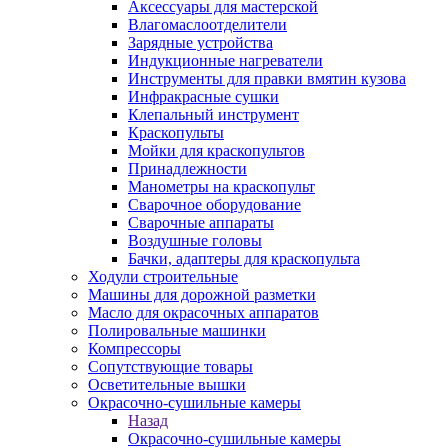
Аксессуары для мастерской
Влагомаслоотделители
Зарядные устройства
Индукционные нагреватели
Инструменты для правки вмятин кузова
Инфракрасные сушки
Клепальный инструмент
Краскопульты
Мойки для краскопультов
Принадлежности
Манометры на краскопульт
Сварочное оборудование
Сварочные аппараты
Воздушные головы
Бачки, адаптеры для краскопульта
Ходули строительные
Машины для дорожной разметки
Масло для окрасочных аппаратов
Полировальные машинки
Компрессоры
Сопутствующие товары
Осветительные вышки
Окрасочно-сушильные камеры
Назад
Окрасочно-сушильные камеры