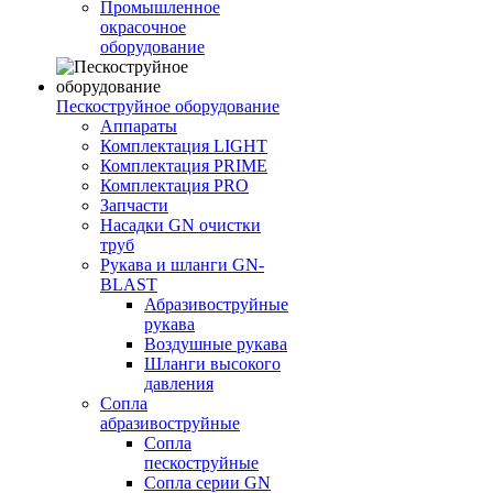
Промышленное
окрасочное
оборудование
Пескоструйное оборудование
Аппараты
Комплектация LIGHT
Комплектация PRIME
Комплектация PRO
Запчасти
Насадки GN очистки
труб
Рукава и шланги GN-
BLAST
Абразивоструйные
рукава
Воздушные рукава
Шланги высокого
давления
Сопла
абразивоструйные
Сопла
пескоструйные
Сопла серии GN