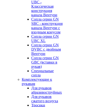
UBC -
Классическая
конструкция
канала Вентури
Сопла серии GN
SBC - конструкция
канала Вентури c
входным конусом
Сопла серии GN
UBC XL
Сопла серии GN
DVBC с двойным
Вентури
Сопла серии GN
GBC (вставки в
рукав)
Специальные
сопла
Комплектующие к
рукавам
Для рукавов
абразивоструйных
Для рукавов
сжатого воздуха
Тросики