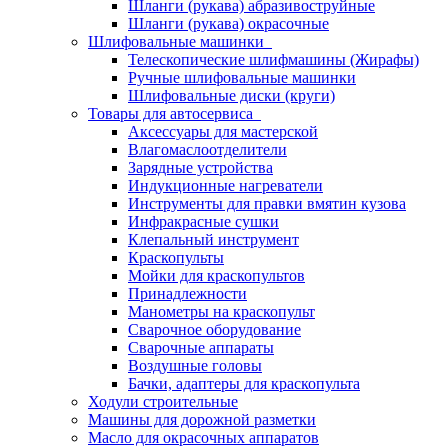
Шланги (рукава) абразивоструйные
Шланги (рукава) окрасочные
Шлифовальные машинки
Телескопические шлифмашины (Жирафы)
Ручные шлифовальные машинки
Шлифовальные диски (круги)
Товары для автосервиса
Аксессуары для мастерской
Влагомаслоотделители
Зарядные устройства
Индукционные нагреватели
Инструменты для правки вмятин кузова
Инфракрасные сушки
Клепальный инструмент
Краскопульты
Мойки для краскопультов
Принадлежности
Манометры на краскопульт
Сварочное оборудование
Сварочные аппараты
Воздушные головы
Бачки, адаптеры для краскопульта
Ходули строительные
Машины для дорожной разметки
Масло для окрасочных аппаратов