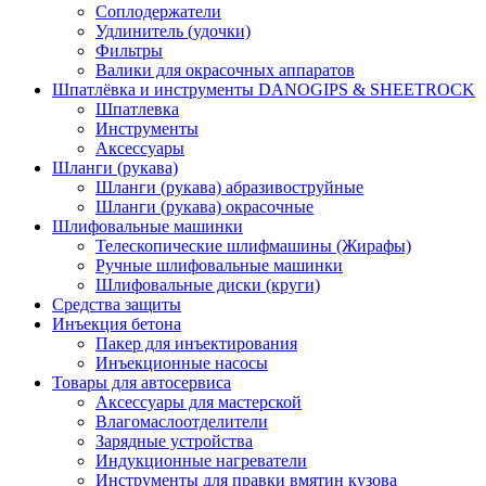
Соплодержатели
Удлинитель (удочки)
Фильтры
Валики для окрасочных аппаратов
Шпатлёвка и инструменты DANOGIPS & SHEETROCK
Шпатлевка
Инструменты
Аксессуары
Шланги (рукава)
Шланги (рукава) абразивоструйные
Шланги (рукава) окрасочные
Шлифовальные машинки
Телескопические шлифмашины (Жирафы)
Ручные шлифовальные машинки
Шлифовальные диски (круги)
Средства защиты
Инъекция бетона
Пакер для инъектирования
Инъекционные насосы
Товары для автосервиса
Аксессуары для мастерской
Влагомаслоотделители
Зарядные устройства
Индукционные нагреватели
Инструменты для правки вмятин кузова