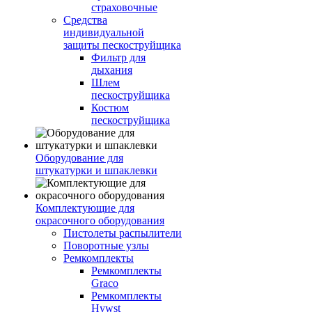
страховочные
Средства
индивидуальной
защиты пескоструйщика
Фильтр для
дыхания
Шлем
пескоструйщика
Костюм
пескоструйщика
Оборудование для
штукатурки и шпаклевки
Комплектующие для
окрасочного оборудования
Пистолеты распылители
Поворотные узлы
Ремкомплекты
Ремкомплекты
Graco
Ремкомплекты
Hywst