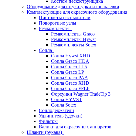
Костюм пескоструйщика
Оборудование для штукатурки и шпаклевки
Комплектующие для окрасочного оборудования
Пистолеты распылители
Поворотные узлы
Ремкомплекты
Ремкомплекты Graco
Ремкомплекты Hywst
Ремкомпллекты Sotex
Сопла
Сопла Hywst XHD
Сопла Graco HDA
Сопла Graco LL5
Сопла Graco LP
Сопла Graco PAA
Сопла Graco XHD
Сопла Graco FFLP
Форсунки Wagner TradeTip 3
Сопла HYVST
Сопла Sotex
Соплодержатели
Удлинитель (удочки)
Фильтры
Валики для окрасочных аппаратов
Шланги (рукава)