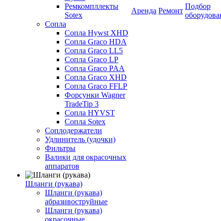
Ремкомпллекты
Подбор
Аренда
Ремонт
Sotex
оборудова
Сопла
Сопла Hywst XHD
Сопла Graco HDA
Сопла Graco LL5
Сопла Graco LP
Сопла Graco PAA
Сопла Graco XHD
Сопла Graco FFLP
Форсунки Wagner
TradeTip 3
Сопла HYVST
Сопла Sotex
Соплодержатели
Удлинитель (удочки)
Фильтры
Валики для окрасочных
аппаратов
Шланги (рукава)
Шланги (рукава)
абразивоструйные
Шланги (рукава)
окрасочные