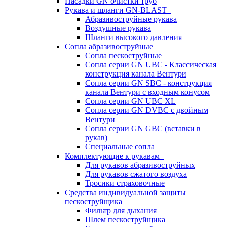
Насадки GN очистки труб
Рукава и шланги GN-BLAST
Абразивоструйные рукава
Воздушные рукава
Шланги высокого давления
Сопла абразивоструйные
Сопла пескоструйные
Сопла серии GN UBC - Классическая
конструкция канала Вентури
Сопла серии GN SBC - конструкция
канала Вентури c входным конусом
Сопла серии GN UBC XL
Сопла серии GN DVBC с двойным
Вентури
Сопла серии GN GBC (вставки в
рукав)
Специальные сопла
Комплектующие к рукавам
Для рукавов абразивоструйных
Для рукавов сжатого воздуха
Тросики страховочные
Средства индивидуальной защиты
пескоструйщика
Фильтр для дыхания
Шлем пескоструйщика