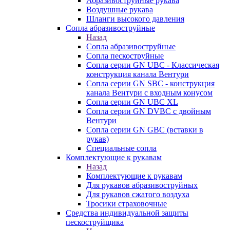
Абразивоструйные рукава
Воздушные рукава
Шланги высокого давления
Сопла абразивоструйные
Назад
Сопла абразивоструйные
Сопла пескоструйные
Сопла серии GN UBC - Классическая
конструкция канала Вентури
Сопла серии GN SBC - конструкция
канала Вентури c входным конусом
Сопла серии GN UBC XL
Сопла серии GN DVBC с двойным
Вентури
Сопла серии GN GBC (вставки в
рукав)
Специальные сопла
Комплектующие к рукавам
Назад
Комплектующие к рукавам
Для рукавов абразивоструйных
Для рукавов сжатого воздуха
Тросики страховочные
Средства индивидуальной защиты
пескоструйщика