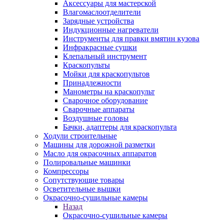
Аксессуары для мастерской
Влагомаслоотделители
Зарядные устройства
Индукционные нагреватели
Инструменты для правки вмятин кузова
Инфракрасные сушки
Клепальный инструмент
Краскопульты
Мойки для краскопультов
Принадлежности
Манометры на краскопульт
Сварочное оборудование
Сварочные аппараты
Воздушные головы
Бачки, адаптеры для краскопульта
Ходули строительные
Машины для дорожной разметки
Масло для окрасочных аппаратов
Полировальные машинки
Компрессоры
Сопутствующие товары
Осветительные вышки
Окрасочно-сушильные камеры
Назад
Окрасочно-сушильные камеры