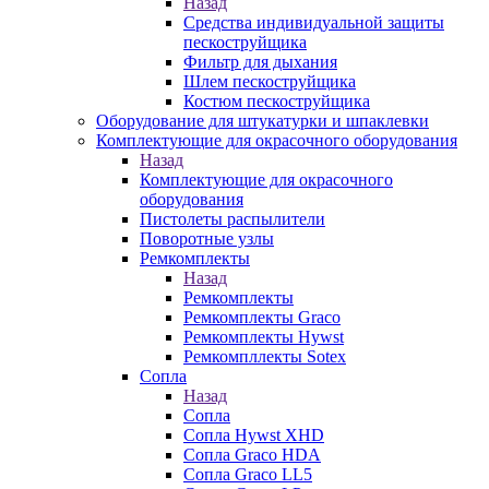
Назад
Средства индивидуальной защиты
пескоструйщика
Фильтр для дыхания
Шлем пескоструйщика
Костюм пескоструйщика
Оборудование для штукатурки и шпаклевки
Комплектующие для окрасочного оборудования
Назад
Комплектующие для окрасочного
оборудования
Пистолеты распылители
Поворотные узлы
Ремкомплекты
Назад
Ремкомплекты
Ремкомплекты Graco
Ремкомплекты Hywst
Ремкомпллекты Sotex
Сопла
Назад
Сопла
Сопла Hywst XHD
Сопла Graco HDA
Сопла Graco LL5