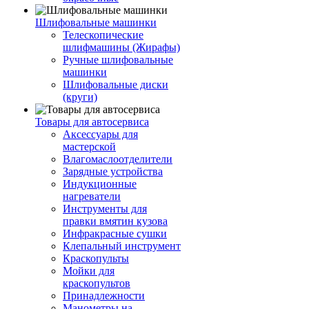
Шлифовальные машинки
Телескопические
шлифмашины (Жирафы)
Ручные шлифовальные
машинки
Шлифовальные диски
(круги)
Товары для автосервиса
Аксессуары для
мастерской
Влагомаслоотделители
Зарядные устройства
Индукционные
нагреватели
Инструменты для
правки вмятин кузова
Инфракрасные сушки
Клепальный инструмент
Краскопульты
Мойки для
краскопультов
Принадлежности
Манометры на