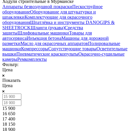
Ходули строительные в Мурманске
Аппараты безвоздушной покраски
Пескоструйное
оборудование
Оборудование для штукатурки и
шпаклевки
Комплектующие для окрасочного
оборудования
Шпатлёвка и инструменты DANOGIPS &
SHEETROCK
Шланги (рукава)
Средства
защиты
Шлифовальные машинки
Товары для
автосервиса
Инъекция бетона
Машины для дорожной
разметки
Масло для окрасочных аппаратов
Полировальные
машинки
Компрессоры
Сопутствующие товары
Осветительные
вышки
Пневматические краскопульты
Окрасочно-сушильные
камеры
Ремкомплекты
Фильтр:
Цена
Показать
Цена
15 900
16 650
17 400
18 150
18 900