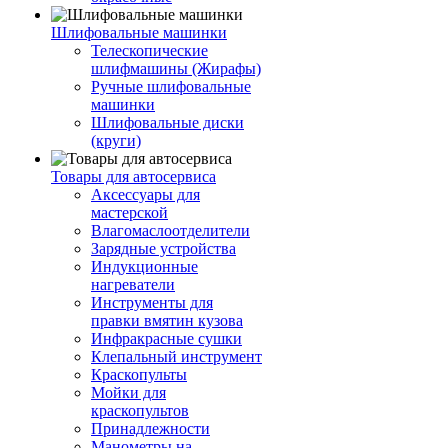
Шлифовальные машинки
Телескопические
шлифмашины (Жирафы)
Ручные шлифовальные
машинки
Шлифовальные диски
(круги)
Товары для автосервиса
Аксессуары для
мастерской
Влагомаслоотделители
Зарядные устройства
Индукционные
нагреватели
Инструменты для
правки вмятин кузова
Инфракрасные сушки
Клепальный инструмент
Краскопульты
Мойки для
краскопультов
Принадлежности
Манометры на