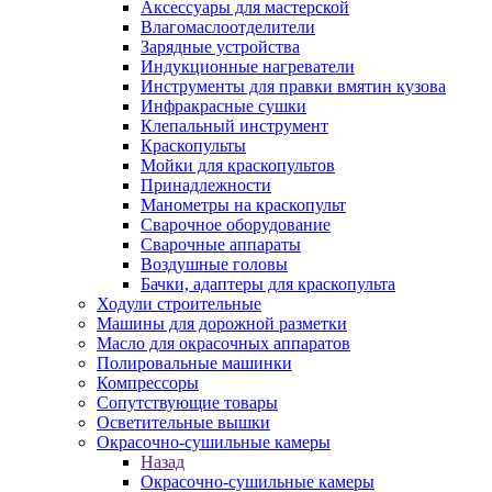
Аксессуары для мастерской
Влагомаслоотделители
Зарядные устройства
Индукционные нагреватели
Инструменты для правки вмятин кузова
Инфракрасные сушки
Клепальный инструмент
Краскопульты
Мойки для краскопультов
Принадлежности
Манометры на краскопульт
Сварочное оборудование
Сварочные аппараты
Воздушные головы
Бачки, адаптеры для краскопульта
Ходули строительные
Машины для дорожной разметки
Масло для окрасочных аппаратов
Полировальные машинки
Компрессоры
Сопутствующие товары
Осветительные вышки
Окрасочно-сушильные камеры
Назад
Окрасочно-сушильные камеры