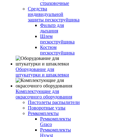
страховочные
Средства
индивидуальной
защиты пескоструйщика
Фильтр для
дыхания
Шлем
пескоструйщика
Костюм
пескоструйщика
Оборудование для
штукатурки и шпаклевки
Комплектующие для
окрасочного оборудования
Пистолеты распылители
Поворотные узлы
Ремкомплекты
Ремкомплекты
Graco
Ремкомплекты
Hywst