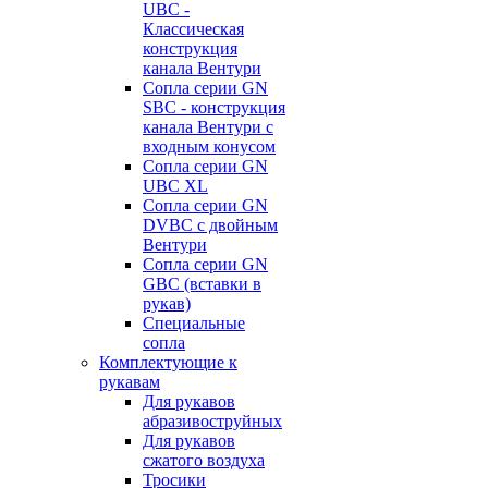
UBC -
Классическая
конструкция
канала Вентури
Сопла серии GN
SBC - конструкция
канала Вентури c
входным конусом
Сопла серии GN
UBC XL
Сопла серии GN
DVBC с двойным
Вентури
Сопла серии GN
GBC (вставки в
рукав)
Специальные
сопла
Комплектующие к
рукавам
Для рукавов
абразивоструйных
Для рукавов
сжатого воздуха
Тросики