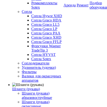
Ремкомпллекты
Подбор
Аренда
Ремонт
Sotex
оборудова
Сопла
Сопла Hywst XHD
Сопла Graco HDA
Сопла Graco LL5
Сопла Graco LP
Сопла Graco PAA
Сопла Graco XHD
Сопла Graco FFLP
Форсунки Wagner
TradeTip 3
Сопла HYVST
Сопла Sotex
Соплодержатели
Удлинитель (удочки)
Фильтры
Валики для окрасочных
аппаратов
Шланги (рукава)
Шланги (рукава)
абразивоструйные
Шланги (рукава)
окрасочные