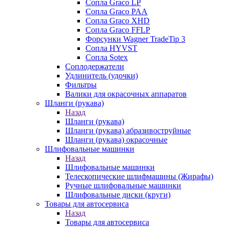
Сопла Graco LP
Сопла Graco PAA
Сопла Graco XHD
Сопла Graco FFLP
Форсунки Wagner TradeTip 3
Сопла HYVST
Сопла Sotex
Соплодержатели
Удлинитель (удочки)
Фильтры
Валики для окрасочных аппаратов
Шланги (рукава)
Назад
Шланги (рукава)
Шланги (рукава) абразивоструйные
Шланги (рукава) окрасочные
Шлифовальные машинки
Назад
Шлифовальные машинки
Телескопические шлифмашины (Жирафы)
Ручные шлифовальные машинки
Шлифовальные диски (круги)
Товары для автосервиса
Назад
Товары для автосервиса