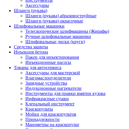
Инструменты
Аксессуары
Шланги (рукава)
Шланги (рукава) абразивоструйные
Шланги (рукава) окрасочные
Шлифовальные машинки
Телескопические шлифмашины (Жирафы)
Ручные шлифовальные машинки
Шлифовальные диски (круги)
Средства защиты
Инъекция бетона
Пакер для инъектирования
Инъекционные насосы
Товары для автосервиса
Аксессуары для мастерской
Влагомаслоотделители
Зарядные устройства
Индукционные нагреватели
Инструменты для правки вмятин кузова
Инфракрасные сушки
Клепальный инструмент
Краскопульты
Мойки для краскопультов
Принадлежности
Манометры на краскопульт