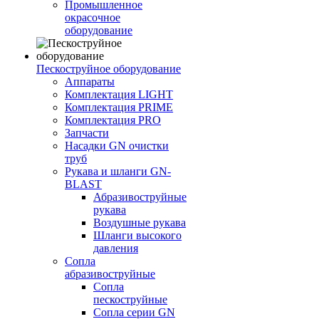
Промышленное
окрасочное
оборудование
Пескоструйное оборудование
Аппараты
Комплектация LIGHT
Комплектация PRIME
Комплектация PRO
Запчасти
Насадки GN очистки
труб
Рукава и шланги GN-
BLAST
Абразивоструйные
рукава
Воздушные рукава
Шланги высокого
давления
Сопла
абразивоструйные
Сопла
пескоструйные
Сопла серии GN