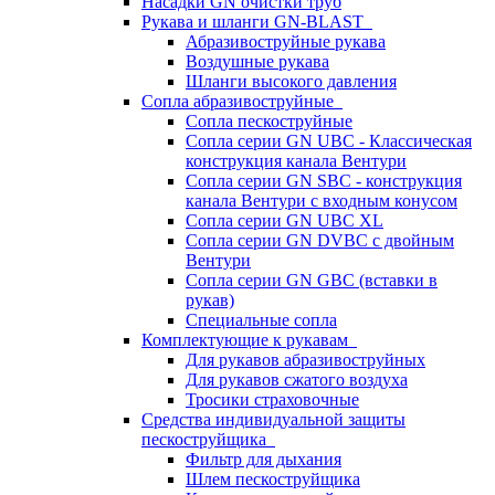
Насадки GN очистки труб
Рукава и шланги GN-BLAST
Абразивоструйные рукава
Воздушные рукава
Шланги высокого давления
Сопла абразивоструйные
Сопла пескоструйные
Сопла серии GN UBC - Классическая
конструкция канала Вентури
Сопла серии GN SBC - конструкция
канала Вентури c входным конусом
Сопла серии GN UBC XL
Сопла серии GN DVBC с двойным
Вентури
Сопла серии GN GBC (вставки в
рукав)
Специальные сопла
Комплектующие к рукавам
Для рукавов абразивоструйных
Для рукавов сжатого воздуха
Тросики страховочные
Средства индивидуальной защиты
пескоструйщика
Фильтр для дыхания
Шлем пескоструйщика