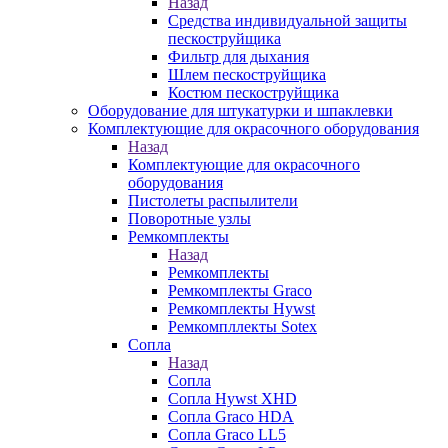
Назад
Средства индивидуальной защиты
пескоструйщика
Фильтр для дыхания
Шлем пескоструйщика
Костюм пескоструйщика
Оборудование для штукатурки и шпаклевки
Комплектующие для окрасочного оборудования
Назад
Комплектующие для окрасочного
оборудования
Пистолеты распылители
Поворотные узлы
Ремкомплекты
Назад
Ремкомплекты
Ремкомплекты Graco
Ремкомплекты Hywst
Ремкомпллекты Sotex
Сопла
Назад
Сопла
Сопла Hywst XHD
Сопла Graco HDA
Сопла Graco LL5