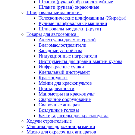
Шланги (рукава) абразивоструйные
Шланги (рукава) окрасочные
Шлифовальные машинки
Телескопические шлифмашины (Жирафы)
Ручные шлифовальные машинки
Шлифовальные диски (круги)
Товары для автосервиса
Аксессуары для мастерской
Влагомаслоотделители
Зарядные устройства
Индукционные нагреватели
Инструменты для правки вмятин кузова
Инфракрасные сушки
Клепальный инструмент
Краскопульты
Мойки для краскопультов
Принадлежности
Манометры на краскопульт
Сварочное оборудование
Сварочные аппараты
Воздушные головы
Бачки, адаптеры для краскопульта
Ходули строительные
Машины для дорожной разметки
Масло для окрасочных аппаратов