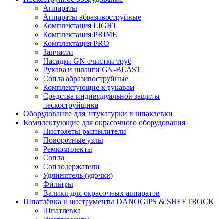
Аппараты
Аппараты абразивоструйные
Комплектация LIGHT
Комплектация PRIME
Комплектация PRO
Запчасти
Насадки GN очистки труб
Рукава и шланги GN-BLAST
Сопла абразивоструйные
Комплектующие к рукавам
Средства индивидуальной защиты
пескоструйщика
Оборудование для штукатурки и шпаклевки
Комплектующие для окрасочного оборудования
Пистолеты распылители
Поворотные узлы
Ремкомплекты
Сопла
Соплодержатели
Удлинитель (удочки)
Фильтры
Валики для окрасочных аппаратов
Шпатлёвка и инструменты DANOGIPS & SHEETROCK
Шпатлевка