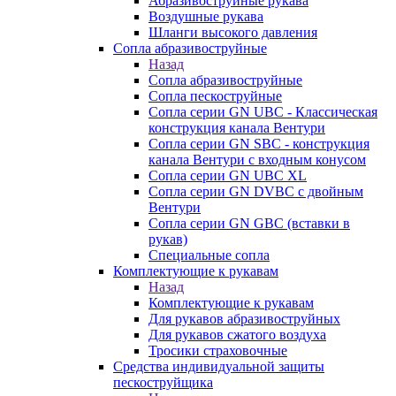
Абразивоструйные рукава
Воздушные рукава
Шланги высокого давления
Сопла абразивоструйные
Назад
Сопла абразивоструйные
Сопла пескоструйные
Сопла серии GN UBC - Классическая
конструкция канала Вентури
Сопла серии GN SBC - конструкция
канала Вентури c входным конусом
Сопла серии GN UBC XL
Сопла серии GN DVBC с двойным
Вентури
Сопла серии GN GBC (вставки в
рукав)
Специальные сопла
Комплектующие к рукавам
Назад
Комплектующие к рукавам
Для рукавов абразивоструйных
Для рукавов сжатого воздуха
Тросики страховочные
Средства индивидуальной защиты
пескоструйщика