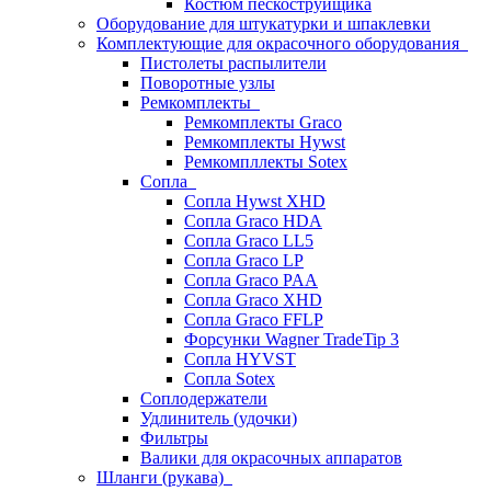
Костюм пескоструйщика
Оборудование для штукатурки и шпаклевки
Комплектующие для окрасочного оборудования
Пистолеты распылители
Поворотные узлы
Ремкомплекты
Ремкомплекты Graco
Ремкомплекты Hywst
Ремкомпллекты Sotex
Сопла
Сопла Hywst XHD
Сопла Graco HDA
Сопла Graco LL5
Сопла Graco LP
Сопла Graco PAA
Сопла Graco XHD
Сопла Graco FFLP
Форсунки Wagner TradeTip 3
Сопла HYVST
Сопла Sotex
Соплодержатели
Удлинитель (удочки)
Фильтры
Валики для окрасочных аппаратов
Шланги (рукава)