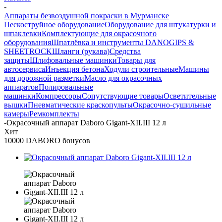
-
Аппараты безвоздушной покраски в Мурманске
Пескоструйное оборудование
Оборудование для штукатурки и
шпаклевки
Комплектующие для окрасочного
оборудования
Шпатлёвка и инструменты DANOGIPS &
SHEETROCK
Шланги (рукава)
Средства
защиты
Шлифовальные машинки
Товары для
автосервиса
Инъекция бетона
Ходули строительные
Машины
для дорожной разметки
Масло для окрасочных
аппаратов
Полировальные
машинки
Компрессоры
Сопутствующие товары
Осветительные
вышки
Пневматические краскопульты
Окрасочно-сушильные
камеры
Ремкомплекты
-
Окрасочный аппарат Daboro Gigant-XII.III 12 л
Хит
10000 DABORO бонусов