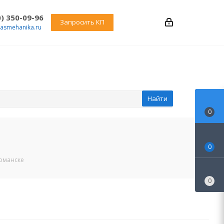
0) 350-09-96
Запросить КП
rasmehanika.ru
Найти
0
0
урманске
0