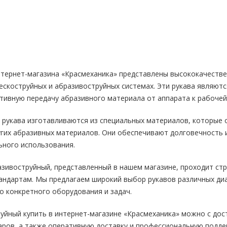
нтернет-магазина «Красмеханика» представлены высококачестве
пескоструйных и абразивоструйных системах. Эти рукава явля
ивную передачу абразивного материала от аппарата к рабочей
 рукава изготавливаются из специальных материалов, которые
ругих абразивных материалов. Они обеспечивают долговечность
ьного использования.
зивоструйный, представленный в нашем магазине, проходит стр
андартам. Мы предлагаем широкий выбор рукавов различных ди
о конкретного оборудования и задач.
уйный купить в интернет-магазине «Красмеханика» можно с дос
ров, а также оперативную доставку и профессиональную поддер