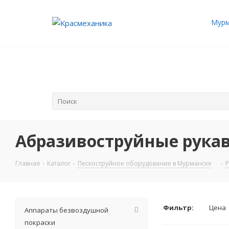
Мурм
Абразивоструйные рукав
Главная
-
Каталог
-
Пескоструйное оборудование в Мурманске
-
Р
Фильтр:
Цена
Аппараты безвоздушной
покраски