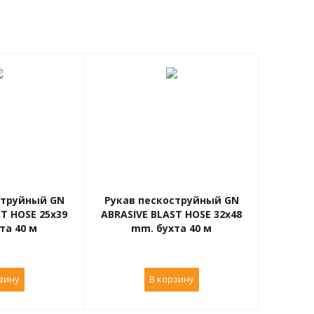
струйный GN
Рукав пескоструйный GN
T HOSE 25x39
ABRASIVE BLAST HOSE 32x48
та 40 м
mm. бухта 40 м
зину
В корзину