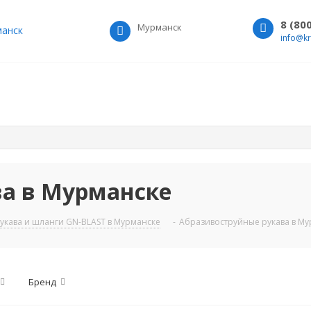
8 (80
Мурманск
анск
info@k
а в Мурманске
укава и шланги GN-BLAST в Мурманске
-
Абразивоструйные рукава в М
Бренд