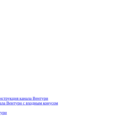
нструкция канала Вентури
ала Вентури c входным конусом
тури