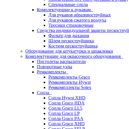
Специальные сопла
Комплектующие к рукавам
Для рукавов абразивоструйных
Для рукавов сжатого воздуха
Тросики страховочные
Средства индивидуальной защиты пескостр
Фильтр для дыхания
Шлем пескоструйщика
Костюм пескоструйщика
Оборудование для штукатурки и шпаклевки
Комплектующие для окрасочного оборудования
Пистолеты распылители
Поворотные узлы
Ремкомплекты
Ремкомплекты Graco
Ремкомплекты Hywst
Ремкомпллекты Sotex
Сопла
Сопла Hywst XHD
Сопла Graco HDA
Сопла Graco LL5
Сопла Graco LP
Сопла Graco PAA
Сопла Graco XHD
Сопла Graco FFLP