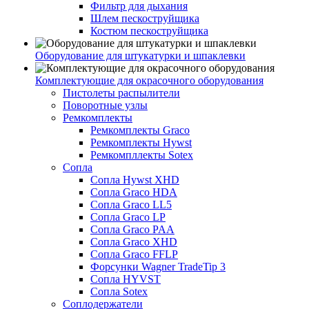
Фильтр для дыхания
Шлем пескоструйщика
Костюм пескоструйщика
Оборудование для штукатурки и шпаклевки
Комплектующие для окрасочного оборудования
Пистолеты распылители
Поворотные узлы
Ремкомплекты
Ремкомплекты Graco
Ремкомплекты Hywst
Ремкомпллекты Sotex
Сопла
Сопла Hywst XHD
Сопла Graco HDA
Сопла Graco LL5
Сопла Graco LP
Сопла Graco PAA
Сопла Graco XHD
Сопла Graco FFLP
Форсунки Wagner TradeTip 3
Сопла HYVST
Сопла Sotex
Соплодержатели