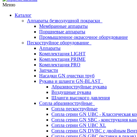
Меню
Каталог
Аппараты безвоздушной покраски
Мембранные аппараты
Поршневые аппараты
Промышленное окрасочное оборудование
Пескоструйное оборудование
Аппараты
Комплектация LIGHT
Комплектация PRIME
Комплектация PRO
Запчасти
Насадки GN очистки труб
Рукава и шланги GN-BLAST
Абразивоструйные рукава
Воздушные рукава
Шланги высокого давления
Сопла абразивоструйные
Сопла пескоструйные
Сопла серии GN UBC - Классическая ко
Сопла серии GN SBC - конструкция кан
Сопла серии GN UBC XL
Сопла серии GN DVBC с двойным Вен
Сопла серии GN GBC (вставки в рукав)