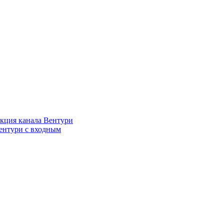
кция канала Вентури
ентури c входным