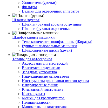
Удлинитель (удочки)
Фильтры
Валики для окрасочных аппаратов
Шланги (рукава)
Шланги (рукава) абразивоструйные
Шланги (рукава) окрасочные
Шлифовальные машинки
Телескопические шлифмашины (Жирафы)
Ручные шлифовальные машинки
Шлифовальные диски (круги)
Товары для автосервиса
Аксессуары для мастерской
Влагомаслоотделители
Зарядные устройства
Индукционные нагреватели
Инструменты для правки вмятин кузова
Инфракрасные сушки
Клепальный инструмент
Краскопульты
Мойки для краскопультов
Принадлежности
Манометры на краскопульт