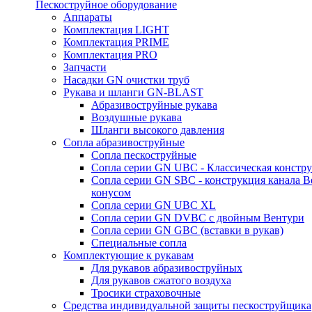
Пескоструйное оборудование
Аппараты
Комплектация LIGHT
Комплектация PRIME
Комплектация PRO
Запчасти
Насадки GN очистки труб
Рукава и шланги GN-BLAST
Абразивоструйные рукава
Воздушные рукава
Шланги высокого давления
Сопла абразивоструйные
Сопла пескоструйные
Сопла серии GN UBC - Классическая констру
Сопла серии GN SBC - конструкция канала В
конусом
Сопла серии GN UBC XL
Сопла серии GN DVBC с двойным Вентури
Сопла серии GN GBC (вставки в рукав)
Специальные сопла
Комплектующие к рукавам
Для рукавов абразивоструйных
Для рукавов сжатого воздуха
Тросики страховочные
Средства индивидуальной защиты пескоструйщика