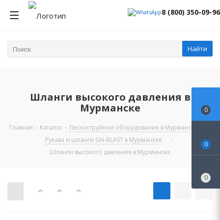
8 (800) 350-09-96
Найти
Шланги высокого давления в
Мурманске
0
Главная
-
Каталог
-
Пескоструйное оборудование в Мурманске
-
Рукава и шланги GN-BLAST в Мурманске
-
0
Шланги высокого давления в Мурманске
0