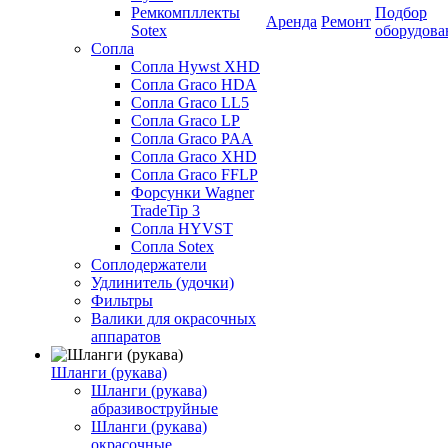
Ремкомпллекты
Подбор
Аренда
Ремонт
Sotex
оборудова
Сопла
Сопла Hywst XHD
Сопла Graco HDA
Сопла Graco LL5
Сопла Graco LP
Сопла Graco PAA
Сопла Graco XHD
Сопла Graco FFLP
Форсунки Wagner
TradeTip 3
Сопла HYVST
Сопла Sotex
Соплодержатели
Удлинитель (удочки)
Фильтры
Валики для окрасочных
аппаратов
Шланги (рукава)
Шланги (рукава)
абразивоструйные
Шланги (рукава)
окрасочные