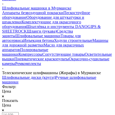
-
Шлифовальные машинки в Мурманске
Аппараты безвоздушной покраски
Пескоструйное
оборудование
Оборудование для штукатурки и
шпаклевки
Комплектующие для окрасочного
оборудования
Шпатлёвка и инструменты DANOGIPS &
SHEETROCK
Шланги (рукава)
Средства
защиты
Шлифовальные машинки
Товары для
автосервиса
Инъекция бетона
Ходули строительные
Машины
для дорожной разметки
Масло для окрасочных
аппаратов
Полировальные
машинки
Компрессоры
Сопутствующие товары
Осветительные
вышки
Пневматические краскопульты
Окрасочно-сушильные
камеры
Ремкомплекты
-
Телескопические шлифмашины (Жирафы) в Мурманске
Шлифовальные диски (круги)
Ручные шлифовальные
машинки
Фильтр:
Цена
Показать
Цена