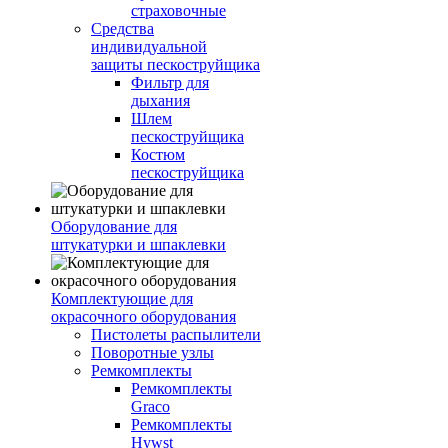
страховочные
Средства
индивидуальной
защиты пескоструйщика
Фильтр для
дыхания
Шлем
пескоструйщика
Костюм
пескоструйщика
Оборудование для
штукатурки и шпаклевки
Комплектующие для
окрасочного оборудования
Пистолеты распылители
Поворотные узлы
Ремкомплекты
Ремкомплекты
Graco
Ремкомплекты
Hywst