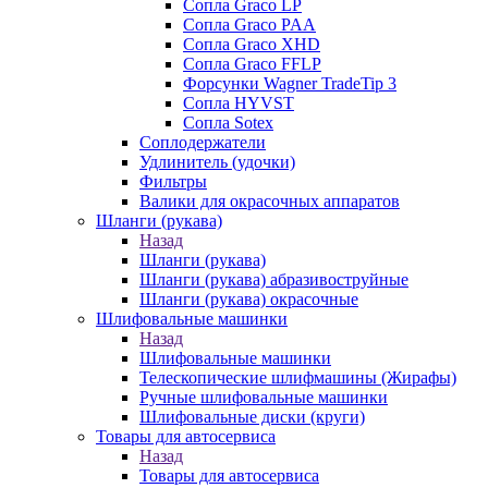
Сопла Graco LP
Сопла Graco PAA
Сопла Graco XHD
Сопла Graco FFLP
Форсунки Wagner TradeTip 3
Сопла HYVST
Сопла Sotex
Соплодержатели
Удлинитель (удочки)
Фильтры
Валики для окрасочных аппаратов
Шланги (рукава)
Назад
Шланги (рукава)
Шланги (рукава) абразивоструйные
Шланги (рукава) окрасочные
Шлифовальные машинки
Назад
Шлифовальные машинки
Телескопические шлифмашины (Жирафы)
Ручные шлифовальные машинки
Шлифовальные диски (круги)
Товары для автосервиса
Назад
Товары для автосервиса