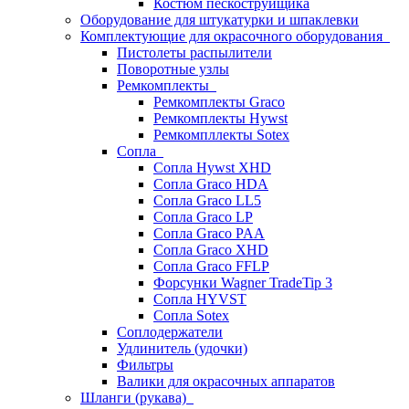
Костюм пескоструйщика
Оборудование для штукатурки и шпаклевки
Комплектующие для окрасочного оборудования
Пистолеты распылители
Поворотные узлы
Ремкомплекты
Ремкомплекты Graco
Ремкомплекты Hywst
Ремкомпллекты Sotex
Сопла
Сопла Hywst XHD
Сопла Graco HDA
Сопла Graco LL5
Сопла Graco LP
Сопла Graco PAA
Сопла Graco XHD
Сопла Graco FFLP
Форсунки Wagner TradeTip 3
Сопла HYVST
Сопла Sotex
Соплодержатели
Удлинитель (удочки)
Фильтры
Валики для окрасочных аппаратов
Шланги (рукава)