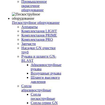
Промышленное
окрасочное
оборудование
Пескоструйное оборудование
Аппараты
Комплектация LIGHT
Комплектация PRIME
Комплектация PRO
Запчасти
Насадки GN очистки
труб
Рукава и шланги GN-
BLAST
Абразивоструйные
рукава
Воздушные рукава
Шланги высокого
давления
Сопла
абразивоструйные
Сопла
пескоструйные
Сопла серии GN