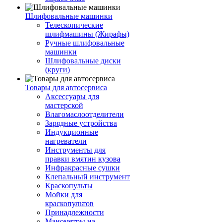
Шлифовальные машинки
Телескопические
шлифмашины (Жирафы)
Ручные шлифовальные
машинки
Шлифовальные диски
(круги)
Товары для автосервиса
Аксессуары для
мастерской
Влагомаслоотделители
Зарядные устройства
Индукционные
нагреватели
Инструменты для
правки вмятин кузова
Инфракрасные сушки
Клепальный инструмент
Краскопульты
Мойки для
краскопультов
Принадлежности
Манометры на