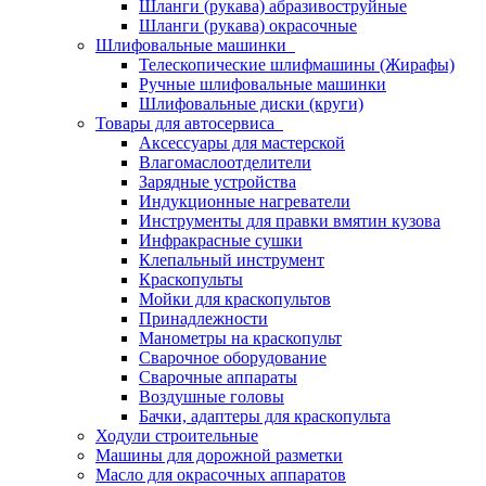
Шланги (рукава) абразивоструйные
Шланги (рукава) окрасочные
Шлифовальные машинки
Телескопические шлифмашины (Жирафы)
Ручные шлифовальные машинки
Шлифовальные диски (круги)
Товары для автосервиса
Аксессуары для мастерской
Влагомаслоотделители
Зарядные устройства
Индукционные нагреватели
Инструменты для правки вмятин кузова
Инфракрасные сушки
Клепальный инструмент
Краскопульты
Мойки для краскопультов
Принадлежности
Манометры на краскопульт
Сварочное оборудование
Сварочные аппараты
Воздушные головы
Бачки, адаптеры для краскопульта
Ходули строительные
Машины для дорожной разметки
Масло для окрасочных аппаратов