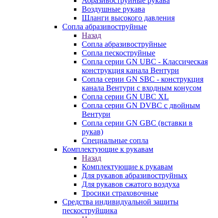
Абразивоструйные рукава
Воздушные рукава
Шланги высокого давления
Сопла абразивоструйные
Назад
Сопла абразивоструйные
Сопла пескоструйные
Сопла серии GN UBC - Классическая
конструкция канала Вентури
Сопла серии GN SBC - конструкция
канала Вентури c входным конусом
Сопла серии GN UBC XL
Сопла серии GN DVBC с двойным
Вентури
Сопла серии GN GBC (вставки в
рукав)
Специальные сопла
Комплектующие к рукавам
Назад
Комплектующие к рукавам
Для рукавов абразивоструйных
Для рукавов сжатого воздуха
Тросики страховочные
Средства индивидуальной защиты
пескоструйщика