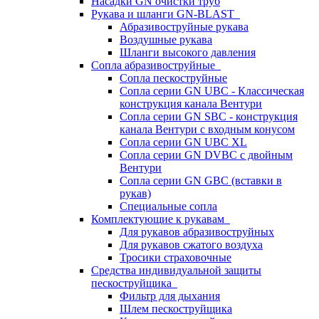
Насадки GN очистки труб
Рукава и шланги GN-BLAST
Абразивоструйные рукава
Воздушные рукава
Шланги высокого давления
Сопла абразивоструйные
Сопла пескоструйные
Сопла серии GN UBC - Классическая
конструкция канала Вентури
Сопла серии GN SBC - конструкция
канала Вентури c входным конусом
Сопла серии GN UBC XL
Сопла серии GN DVBC с двойным
Вентури
Сопла серии GN GBC (вставки в
рукав)
Специальные сопла
Комплектующие к рукавам
Для рукавов абразивоструйных
Для рукавов сжатого воздуха
Тросики страховочные
Средства индивидуальной защиты
пескоструйщика
Фильтр для дыхания
Шлем пескоструйщика