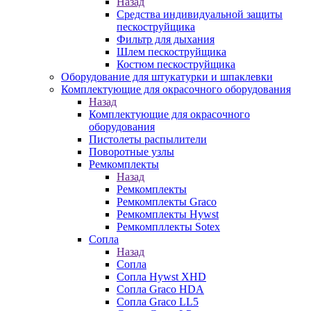
Назад
Средства индивидуальной защиты
пескоструйщика
Фильтр для дыхания
Шлем пескоструйщика
Костюм пескоструйщика
Оборудование для штукатурки и шпаклевки
Комплектующие для окрасочного оборудования
Назад
Комплектующие для окрасочного
оборудования
Пистолеты распылители
Поворотные узлы
Ремкомплекты
Назад
Ремкомплекты
Ремкомплекты Graco
Ремкомплекты Hywst
Ремкомпллекты Sotex
Сопла
Назад
Сопла
Сопла Hywst XHD
Сопла Graco HDA
Сопла Graco LL5