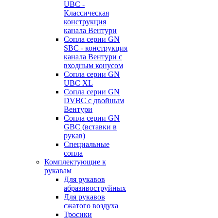
UBC -
Классическая
конструкция
канала Вентури
Сопла серии GN
SBC - конструкция
канала Вентури c
входным конусом
Сопла серии GN
UBC XL
Сопла серии GN
DVBC с двойным
Вентури
Сопла серии GN
GBC (вставки в
рукав)
Специальные
сопла
Комплектующие к
рукавам
Для рукавов
абразивоструйных
Для рукавов
сжатого воздуха
Тросики