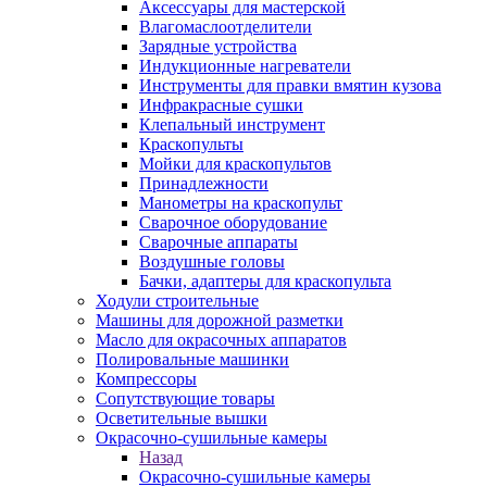
Аксессуары для мастерской
Влагомаслоотделители
Зарядные устройства
Индукционные нагреватели
Инструменты для правки вмятин кузова
Инфракрасные сушки
Клепальный инструмент
Краскопульты
Мойки для краскопультов
Принадлежности
Манометры на краскопульт
Сварочное оборудование
Сварочные аппараты
Воздушные головы
Бачки, адаптеры для краскопульта
Ходули строительные
Машины для дорожной разметки
Масло для окрасочных аппаратов
Полировальные машинки
Компрессоры
Сопутствующие товары
Осветительные вышки
Окрасочно-сушильные камеры
Назад
Окрасочно-сушильные камеры