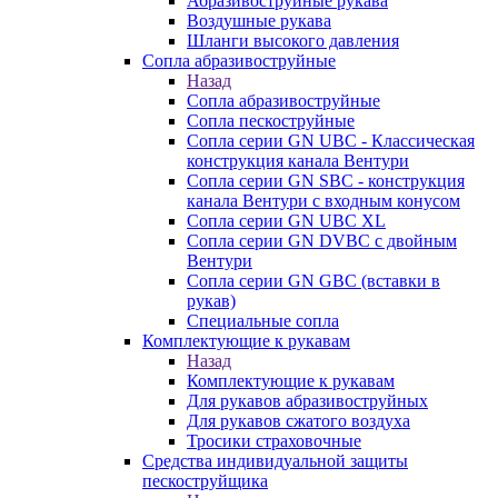
Абразивоструйные рукава
Воздушные рукава
Шланги высокого давления
Сопла абразивоструйные
Назад
Сопла абразивоструйные
Сопла пескоструйные
Сопла серии GN UBC - Классическая
конструкция канала Вентури
Сопла серии GN SBC - конструкция
канала Вентури c входным конусом
Сопла серии GN UBC XL
Сопла серии GN DVBC с двойным
Вентури
Сопла серии GN GBC (вставки в
рукав)
Специальные сопла
Комплектующие к рукавам
Назад
Комплектующие к рукавам
Для рукавов абразивоструйных
Для рукавов сжатого воздуха
Тросики страховочные
Средства индивидуальной защиты
пескоструйщика