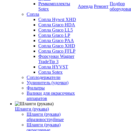
Ремкомпллекты
Подбор
Аренда
Ремонт
Sotex
оборудова
Сопла
Сопла Hywst XHD
Сопла Graco HDA
Сопла Graco LL5
Сопла Graco LP
Сопла Graco PAA
Сопла Graco XHD
Сопла Graco FFLP
Форсунки Wagner
TradeTip 3
Сопла HYVST
Сопла Sotex
Соплодержатели
Удлинитель (удочки)
Фильтры
Валики для окрасочных
аппаратов
Шланги (рукава)
Шланги (рукава)
абразивоструйные
Шланги (рукава)
окрасочные