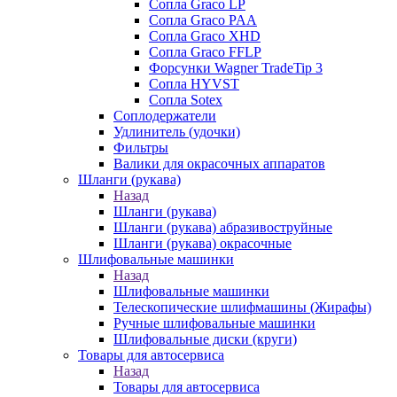
Сопла Graco LP
Сопла Graco PAA
Сопла Graco XHD
Сопла Graco FFLP
Форсунки Wagner TradeTip 3
Сопла HYVST
Сопла Sotex
Соплодержатели
Удлинитель (удочки)
Фильтры
Валики для окрасочных аппаратов
Шланги (рукава)
Назад
Шланги (рукава)
Шланги (рукава) абразивоструйные
Шланги (рукава) окрасочные
Шлифовальные машинки
Назад
Шлифовальные машинки
Телескопические шлифмашины (Жирафы)
Ручные шлифовальные машинки
Шлифовальные диски (круги)
Товары для автосервиса
Назад
Товары для автосервиса