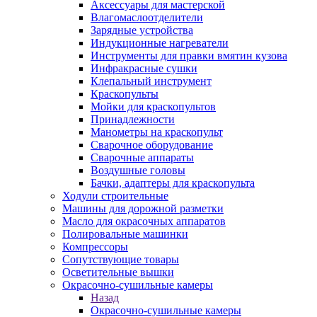
Аксессуары для мастерской
Влагомаслоотделители
Зарядные устройства
Индукционные нагреватели
Инструменты для правки вмятин кузова
Инфракрасные сушки
Клепальный инструмент
Краскопульты
Мойки для краскопультов
Принадлежности
Манометры на краскопульт
Сварочное оборудование
Сварочные аппараты
Воздушные головы
Бачки, адаптеры для краскопульта
Ходули строительные
Машины для дорожной разметки
Масло для окрасочных аппаратов
Полировальные машинки
Компрессоры
Сопутствующие товары
Осветительные вышки
Окрасочно-сушильные камеры
Назад
Окрасочно-сушильные камеры