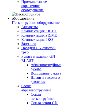
Промышленное
окрасочное
оборудование
Пескоструйное оборудование
Аппараты
Комплектация LIGHT
Комплектация PRIME
Комплектация PRO
Запчасти
Насадки GN очистки
труб
Рукава и шланги GN-
BLAST
Абразивоструйные
рукава
Воздушные рукава
Шланги высокого
давления
Сопла
абразивоструйные
Сопла
пескоструйные
Сопла серии GN