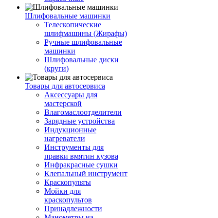
Шлифовальные машинки
Телескопические
шлифмашины (Жирафы)
Ручные шлифовальные
машинки
Шлифовальные диски
(круги)
Товары для автосервиса
Аксессуары для
мастерской
Влагомаслоотделители
Зарядные устройства
Индукционные
нагреватели
Инструменты для
правки вмятин кузова
Инфракрасные сушки
Клепальный инструмент
Краскопульты
Мойки для
краскопультов
Принадлежности
Манометры на