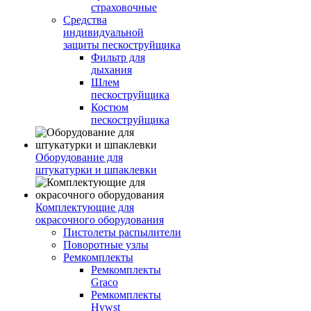
страховочные
Средства
индивидуальной
защиты пескоструйщика
Фильтр для
дыхания
Шлем
пескоструйщика
Костюм
пескоструйщика
Оборудование для
штукатурки и шпаклевки
Комплектующие для
окрасочного оборудования
Пистолеты распылители
Поворотные узлы
Ремкомплекты
Ремкомплекты
Graco
Ремкомплекты
Hywst