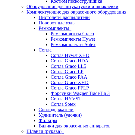
Костюм пескоструйщика
Оборудование для штукатурки и шпаклевки
Комплектующие для окрасочного оборудования
Пистолеты распылители
Поворотные узлы
Ремкомплекты
Ремкомплекты Graco
Ремкомплекты Hywst
Ремкомпллекты Sotex
Сопла
Сопла Hywst XHD
Сопла Graco HDA
Сопла Graco LL5
Сопла Graco LP
Сопла Graco PAA
Сопла Graco XHD
Сопла Graco FFLP
Форсунки Wagner TradeTip 3
Сопла HYVST
Сопла Sotex
Соплодержатели
Удлинитель (удочки)
Фильтры
Валики для окрасочных аппаратов
Шланги (рукава)