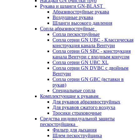
Насадки GN очистки труб
Рукава и шланги GN-BLAST
Абразивоструйные рукава
Воздушные рукава
Шланги высокого давления
Сопла абразивоструйные
Сопла пескоструйные
Сопла серии GN UBC - Классическая
конструкция канала Вентури
Сопла серии GN SBC - конструкция
канала Вентури c входным конусом
Сопла серии GN UBC XL
Сопла серии GN DVBC с двойным
Вентури
Сопла серии GN GBC (вставки в
рукав)
Специальные сопла
Комплектующие к рукавам
Для рукавов абразивоструйных
Для рукавов сжатого воздуха
Тросики страховочные
Средства индивидуальной защиты
пескоструйщика
Фильтр для дыхания
Шлем пескоструйщика