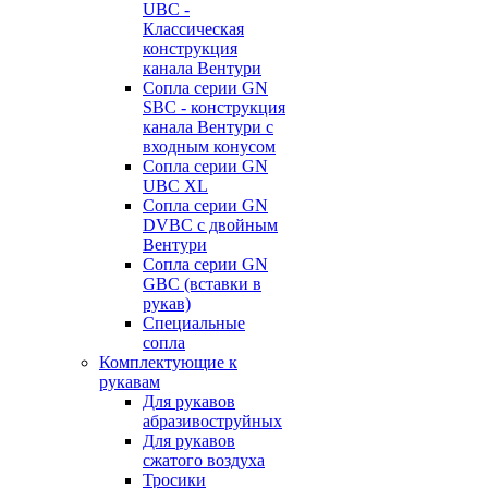
UBC -
Классическая
конструкция
канала Вентури
Сопла серии GN
SBC - конструкция
канала Вентури c
входным конусом
Сопла серии GN
UBC XL
Сопла серии GN
DVBC с двойным
Вентури
Сопла серии GN
GBC (вставки в
рукав)
Специальные
сопла
Комплектующие к
рукавам
Для рукавов
абразивоструйных
Для рукавов
сжатого воздуха
Тросики