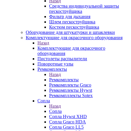
Назад
Средства индивидуальной защиты
пескоструйщика
Фильтр для дыхания
Шлем пескоструйщика
Костюм пескоструйщика
Оборудование для штукатурки и шпаклевки
Комплектующие для окрасочного оборудования
Назад
Комплектующие для окрасочного
оборудования
Пистолеты распылители
Поворотные узлы
Ремкомплекты
Назад
Ремкомплекты
Ремкомплекты Graco
Ремкомплекты Hywst
Ремкомпллекты Sotex
Сопла
Назад
Сопла
Сопла Hywst XHD
Сопла Graco HDA
Сопла Graco LL5