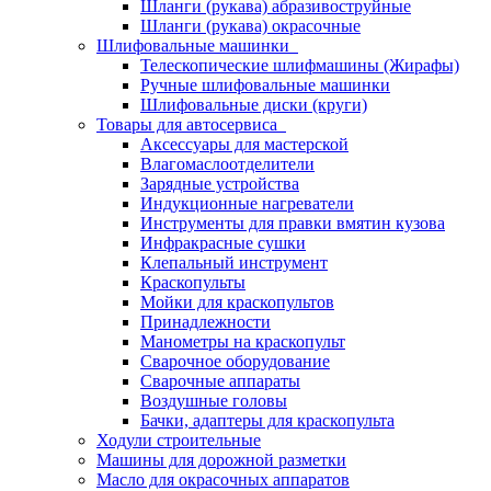
Шланги (рукава) абразивоструйные
Шланги (рукава) окрасочные
Шлифовальные машинки
Телескопические шлифмашины (Жирафы)
Ручные шлифовальные машинки
Шлифовальные диски (круги)
Товары для автосервиса
Аксессуары для мастерской
Влагомаслоотделители
Зарядные устройства
Индукционные нагреватели
Инструменты для правки вмятин кузова
Инфракрасные сушки
Клепальный инструмент
Краскопульты
Мойки для краскопультов
Принадлежности
Манометры на краскопульт
Сварочное оборудование
Сварочные аппараты
Воздушные головы
Бачки, адаптеры для краскопульта
Ходули строительные
Машины для дорожной разметки
Масло для окрасочных аппаратов