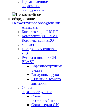
Промышленное
окрасочное
оборудование
Пескоструйное оборудование
Аппараты
Комплектация LIGHT
Комплектация PRIME
Комплектация PRO
Запчасти
Насадки GN очистки
труб
Рукава и шланги GN-
BLAST
Абразивоструйные
рукава
Воздушные рукава
Шланги высокого
давления
Сопла
абразивоструйные
Сопла
пескоструйные
Сопла серии GN