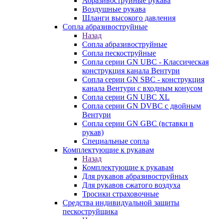
Абразивоструйные рукава
Воздушные рукава
Шланги высокого давления
Сопла абразивоструйные
Назад
Сопла абразивоструйные
Сопла пескоструйные
Сопла серии GN UBC - Классическая
конструкция канала Вентури
Сопла серии GN SBC - конструкция
канала Вентури c входным конусом
Сопла серии GN UBC XL
Сопла серии GN DVBC с двойным
Вентури
Сопла серии GN GBC (вставки в
рукав)
Специальные сопла
Комплектующие к рукавам
Назад
Комплектующие к рукавам
Для рукавов абразивоструйных
Для рукавов сжатого воздуха
Тросики страховочные
Средства индивидуальной защиты
пескоструйщика