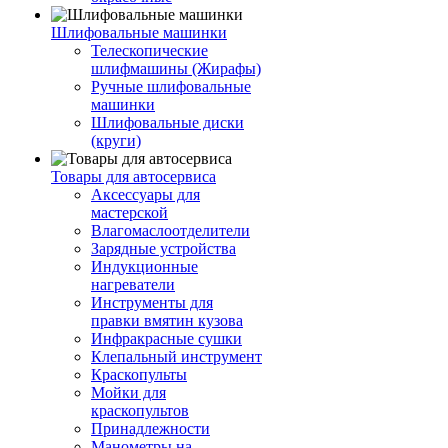
Шлифовальные машинки
Телескопические
шлифмашины (Жирафы)
Ручные шлифовальные
машинки
Шлифовальные диски
(круги)
Товары для автосервиса
Аксессуары для
мастерской
Влагомаслоотделители
Зарядные устройства
Индукционные
нагреватели
Инструменты для
правки вмятин кузова
Инфракрасные сушки
Клепальный инструмент
Краскопульты
Мойки для
краскопультов
Принадлежности
Манометры на