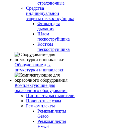
страховочные
Средства
индивидуальной
защиты пескоструйщика
Фильтр для
дыхания
Шлем
пескоструйщика
Костюм
пескоструйщика
Оборудование для
штукатурки и шпаклевки
Комплектующие для
окрасочного оборудования
Пистолеты распылители
Поворотные узлы
Ремкомплекты
Ремкомплекты
Graco
Ремкомплекты
Hywst