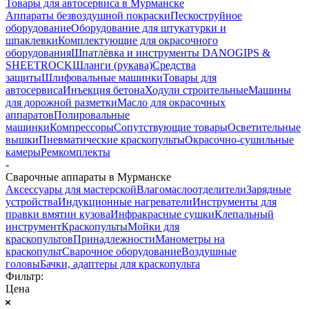
Товары для автосервиса в Мурманске
Аппараты безвоздушной покраски
Пескоструйное
оборудование
Оборудование для штукатурки и
шпаклевки
Комплектующие для окрасочного
оборудования
Шпатлёвка и инструменты DANOGIPS &
SHEETROCK
Шланги (рукава)
Средства
защиты
Шлифовальные машинки
Товары для
автосервиса
Инъекция бетона
Ходули строительные
Машины
для дорожной разметки
Масло для окрасочных
аппаратов
Полировальные
машинки
Компрессоры
Сопутствующие товары
Осветительные
вышки
Пневматические краскопульты
Окрасочно-сушильные
камеры
Ремкомплекты
-
Сварочные аппараты в Мурманске
Аксессуары для мастерской
Влагомаслоотделители
Зарядные
устройства
Индукционные нагреватели
Инструменты для
правки вмятин кузова
Инфракрасные сушки
Клепальный
инструмент
Краскопульты
Мойки для
краскопультов
Принадлежности
Манометры на
краскопульт
Сварочное оборудование
Воздушные
головы
Бачки, адаптеры для краскопульта
Фильтр:
Цена