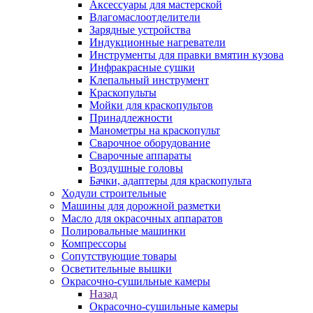
Аксессуары для мастерской
Влагомаслоотделители
Зарядные устройства
Индукционные нагреватели
Инструменты для правки вмятин кузова
Инфракрасные сушки
Клепальный инструмент
Краскопульты
Мойки для краскопультов
Принадлежности
Манометры на краскопульт
Сварочное оборудование
Сварочные аппараты
Воздушные головы
Бачки, адаптеры для краскопульта
Ходули строительные
Машины для дорожной разметки
Масло для окрасочных аппаратов
Полировальные машинки
Компрессоры
Сопутствующие товары
Осветительные вышки
Окрасочно-сушильные камеры
Назад
Окрасочно-сушильные камеры