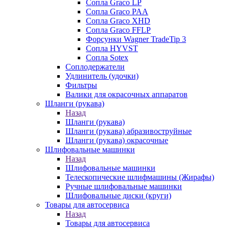
Сопла Graco LP
Сопла Graco PAA
Сопла Graco XHD
Сопла Graco FFLP
Форсунки Wagner TradeTip 3
Сопла HYVST
Сопла Sotex
Соплодержатели
Удлинитель (удочки)
Фильтры
Валики для окрасочных аппаратов
Шланги (рукава)
Назад
Шланги (рукава)
Шланги (рукава) абразивоструйные
Шланги (рукава) окрасочные
Шлифовальные машинки
Назад
Шлифовальные машинки
Телескопические шлифмашины (Жирафы)
Ручные шлифовальные машинки
Шлифовальные диски (круги)
Товары для автосервиса
Назад
Товары для автосервиса