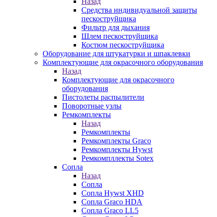
Назад
Средства индивидуальной защиты
пескоструйщика
Фильтр для дыхания
Шлем пескоструйщика
Костюм пескоструйщика
Оборудование для штукатурки и шпаклевки
Комплектующие для окрасочного оборудования
Назад
Комплектующие для окрасочного
оборудования
Пистолеты распылители
Поворотные узлы
Ремкомплекты
Назад
Ремкомплекты
Ремкомплекты Graco
Ремкомплекты Hywst
Ремкомпллекты Sotex
Сопла
Назад
Сопла
Сопла Hywst XHD
Сопла Graco HDA
Сопла Graco LL5