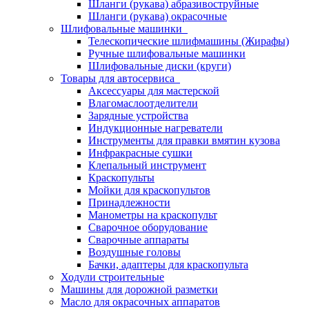
Шланги (рукава) абразивоструйные
Шланги (рукава) окрасочные
Шлифовальные машинки
Телескопические шлифмашины (Жирафы)
Ручные шлифовальные машинки
Шлифовальные диски (круги)
Товары для автосервиса
Аксессуары для мастерской
Влагомаслоотделители
Зарядные устройства
Индукционные нагреватели
Инструменты для правки вмятин кузова
Инфракрасные сушки
Клепальный инструмент
Краскопульты
Мойки для краскопультов
Принадлежности
Манометры на краскопульт
Сварочное оборудование
Сварочные аппараты
Воздушные головы
Бачки, адаптеры для краскопульта
Ходули строительные
Машины для дорожной разметки
Масло для окрасочных аппаратов