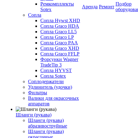
Ремкомпллекты
Подбор
Аренда
Ремонт
Sotex
оборудова
Сопла
Сопла Hywst XHD
Сопла Graco HDA
Сопла Graco LL5
Сопла Graco LP
Сопла Graco PAA
Сопла Graco XHD
Сопла Graco FFLP
Форсунки Wagner
TradeTip 3
Сопла HYVST
Сопла Sotex
Соплодержатели
Удлинитель (удочки)
Фильтры
Валики для окрасочных
аппаратов
Шланги (рукава)
Шланги (рукава)
абразивоструйные
Шланги (рукава)
окрасочные