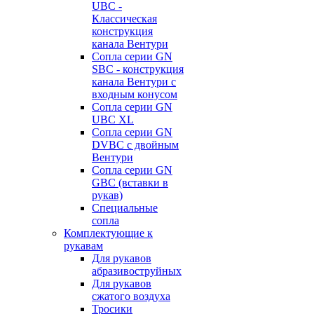
UBC -
Классическая
конструкция
канала Вентури
Сопла серии GN
SBC - конструкция
канала Вентури c
входным конусом
Сопла серии GN
UBC XL
Сопла серии GN
DVBC с двойным
Вентури
Сопла серии GN
GBC (вставки в
рукав)
Специальные
сопла
Комплектующие к
рукавам
Для рукавов
абразивоструйных
Для рукавов
сжатого воздуха
Тросики