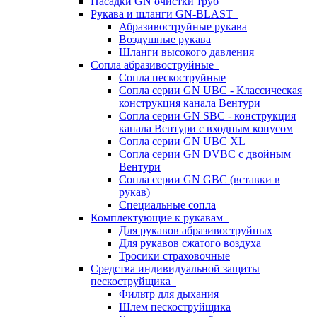
Насадки GN очистки труб
Рукава и шланги GN-BLAST
Абразивоструйные рукава
Воздушные рукава
Шланги высокого давления
Сопла абразивоструйные
Сопла пескоструйные
Сопла серии GN UBC - Классическая
конструкция канала Вентури
Сопла серии GN SBC - конструкция
канала Вентури c входным конусом
Сопла серии GN UBC XL
Сопла серии GN DVBC с двойным
Вентури
Сопла серии GN GBC (вставки в
рукав)
Специальные сопла
Комплектующие к рукавам
Для рукавов абразивоструйных
Для рукавов сжатого воздуха
Тросики страховочные
Средства индивидуальной защиты
пескоструйщика
Фильтр для дыхания
Шлем пескоструйщика