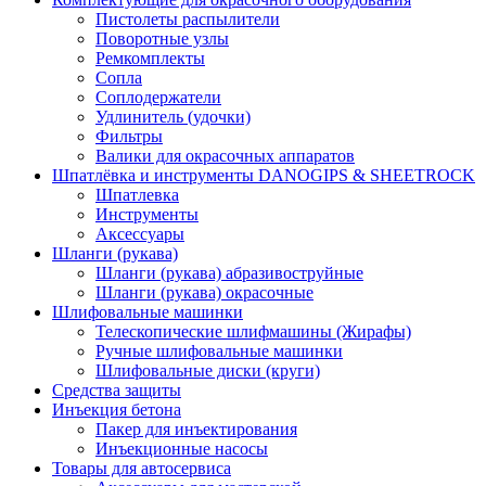
Пистолеты распылители
Поворотные узлы
Ремкомплекты
Сопла
Соплодержатели
Удлинитель (удочки)
Фильтры
Валики для окрасочных аппаратов
Шпатлёвка и инструменты DANOGIPS & SHEETROCK
Шпатлевка
Инструменты
Аксессуары
Шланги (рукава)
Шланги (рукава) абразивоструйные
Шланги (рукава) окрасочные
Шлифовальные машинки
Телескопические шлифмашины (Жирафы)
Ручные шлифовальные машинки
Шлифовальные диски (круги)
Средства защиты
Инъекция бетона
Пакер для инъектирования
Инъекционные насосы
Товары для автосервиса