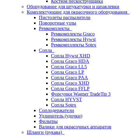
Костюм пескоструйщика
Оборудование для штукатурки и шпаклевки
Комплектующие для окрасочного оборудования
Пистолеты распылители
Поворотные узлы
Ремкомплекты
Ремкомплекты Graco
Ремкомплекты Hywst
Ремкомпллекты Sotex
Сопла
Сопла Hywst XHD
Сопла Graco HDA
Сопла Graco LL5
Сопла Graco LP
Сопла Graco PAA
Сопла Graco XHD
Сопла Graco FFLP
Форсунки Wagner TradeTip 3
Сопла HYVST
Сопла Sotex
Соплодержатели
Удлинитель (удочки)
Фильтры
Валики для окрасочных аппаратов
Шланги (рукава)