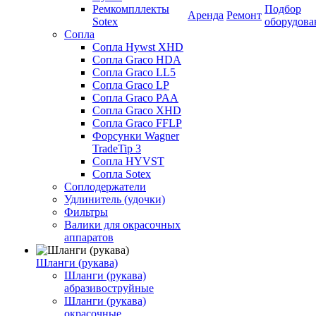
Ремкомпллекты
Подбор
Аренда
Ремонт
Sotex
оборудова
Сопла
Сопла Hywst XHD
Сопла Graco HDA
Сопла Graco LL5
Сопла Graco LP
Сопла Graco PAA
Сопла Graco XHD
Сопла Graco FFLP
Форсунки Wagner
TradeTip 3
Сопла HYVST
Сопла Sotex
Соплодержатели
Удлинитель (удочки)
Фильтры
Валики для окрасочных
аппаратов
Шланги (рукава)
Шланги (рукава)
абразивоструйные
Шланги (рукава)
окрасочные