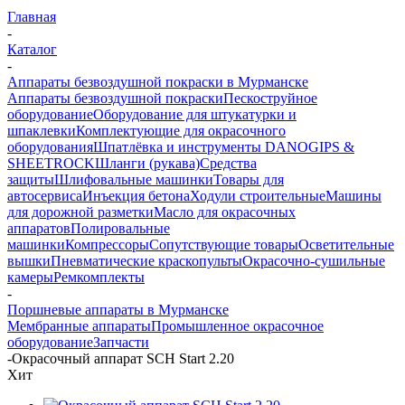
Главная
-
Каталог
-
Аппараты безвоздушной покраски в Мурманске
Аппараты безвоздушной покраски
Пескоструйное
оборудование
Оборудование для штукатурки и
шпаклевки
Комплектующие для окрасочного
оборудования
Шпатлёвка и инструменты DANOGIPS &
SHEETROCK
Шланги (рукава)
Средства
защиты
Шлифовальные машинки
Товары для
автосервиса
Инъекция бетона
Ходули строительные
Машины
для дорожной разметки
Масло для окрасочных
аппаратов
Полировальные
машинки
Компрессоры
Сопутствующие товары
Осветительные
вышки
Пневматические краскопульты
Окрасочно-сушильные
камеры
Ремкомплекты
-
Поршневые аппараты в Мурманске
Мембранные аппараты
Промышленное окрасочное
оборудование
Запчасти
-
Окрасочный аппарат SCH Start 2.20
Хит