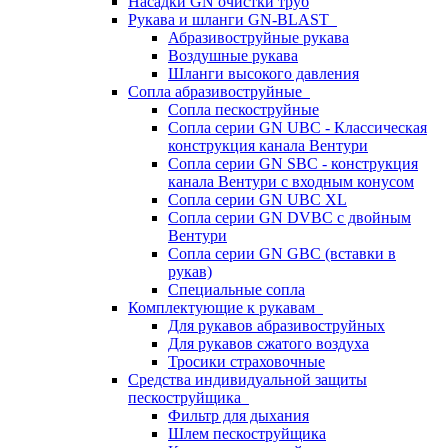
Насадки GN очистки труб
Рукава и шланги GN-BLAST
Абразивоструйные рукава
Воздушные рукава
Шланги высокого давления
Сопла абразивоструйные
Сопла пескоструйные
Сопла серии GN UBC - Классическая
конструкция канала Вентури
Сопла серии GN SBC - конструкция
канала Вентури c входным конусом
Сопла серии GN UBC XL
Сопла серии GN DVBC с двойным
Вентури
Сопла серии GN GBC (вставки в
рукав)
Специальные сопла
Комплектующие к рукавам
Для рукавов абразивоструйных
Для рукавов сжатого воздуха
Тросики страховочные
Средства индивидуальной защиты
пескоструйщика
Фильтр для дыхания
Шлем пескоструйщика