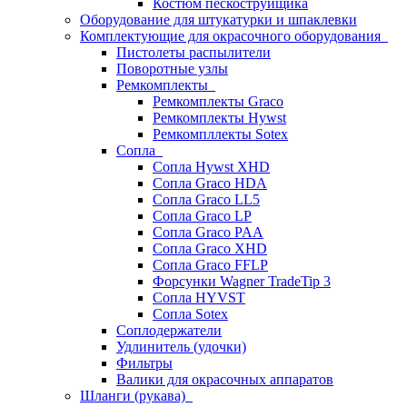
Костюм пескоструйщика
Оборудование для штукатурки и шпаклевки
Комплектующие для окрасочного оборудования
Пистолеты распылители
Поворотные узлы
Ремкомплекты
Ремкомплекты Graco
Ремкомплекты Hywst
Ремкомпллекты Sotex
Сопла
Сопла Hywst XHD
Сопла Graco HDA
Сопла Graco LL5
Сопла Graco LP
Сопла Graco PAA
Сопла Graco XHD
Сопла Graco FFLP
Форсунки Wagner TradeTip 3
Сопла HYVST
Сопла Sotex
Соплодержатели
Удлинитель (удочки)
Фильтры
Валики для окрасочных аппаратов
Шланги (рукава)