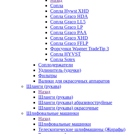
Назад
Сопла
Сопла Hywst XHD
Сопла Graco HDA
Сопла Graco LL5
Сопла Graco LP
Сопла Graco PAA
Сопла Graco XHD
Сопла Graco FFLP
Форсунки Wagner TradeTip 3
Сопла HYVST
Сопла Sotex
Соплодержатели
Удлинитель (удочки)
Фильтры
Валики для окрасочных аппаратов
Шланги (рукава)
Назад
Шланги (рукава)
Шланги (рукава) абразивоструйные
Шланги (рукава) окрасочные
Шлифовальные машинки
Назад
Шлифовальные машинки
Телескопические шлифмашины (Жирафы)