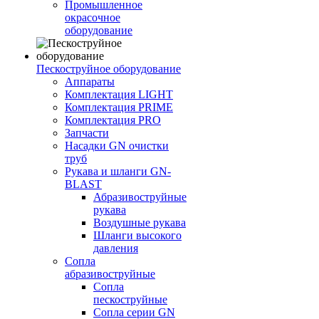
Промышленное
окрасочное
оборудование
Пескоструйное оборудование
Аппараты
Комплектация LIGHT
Комплектация PRIME
Комплектация PRO
Запчасти
Насадки GN очистки
труб
Рукава и шланги GN-
BLAST
Абразивоструйные
рукава
Воздушные рукава
Шланги высокого
давления
Сопла
абразивоструйные
Сопла
пескоструйные
Сопла серии GN