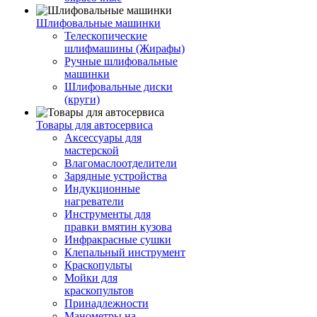
Шлифовальные машинки
Телескопические
шлифмашины (Жирафы)
Ручные шлифовальные
машинки
Шлифовальные диски
(круги)
Товары для автосервиса
Аксессуары для
мастерской
Влагомаслоотделители
Зарядные устройства
Индукционные
нагреватели
Инструменты для
правки вмятин кузова
Инфракрасные сушки
Клепальный инструмент
Краскопульты
Мойки для
краскопультов
Принадлежности
Манометры на