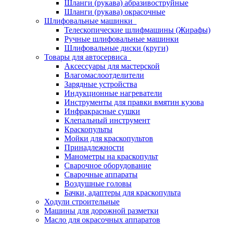
Шланги (рукава) абразивоструйные
Шланги (рукава) окрасочные
Шлифовальные машинки
Телескопические шлифмашины (Жирафы)
Ручные шлифовальные машинки
Шлифовальные диски (круги)
Товары для автосервиса
Аксессуары для мастерской
Влагомаслоотделители
Зарядные устройства
Индукционные нагреватели
Инструменты для правки вмятин кузова
Инфракрасные сушки
Клепальный инструмент
Краскопульты
Мойки для краскопультов
Принадлежности
Манометры на краскопульт
Сварочное оборудование
Сварочные аппараты
Воздушные головы
Бачки, адаптеры для краскопульта
Ходули строительные
Машины для дорожной разметки
Масло для окрасочных аппаратов