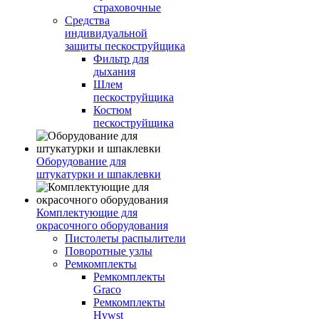
страховочные
Средства
индивидуальной
защиты пескоструйщика
Фильтр для
дыхания
Шлем
пескоструйщика
Костюм
пескоструйщика
Оборудование для
штукатурки и шпаклевки
Комплектующие для
окрасочного оборудования
Пистолеты распылители
Поворотные узлы
Ремкомплекты
Ремкомплекты
Graco
Ремкомплекты
Hywst