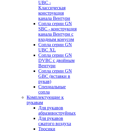
UBC -
Классическая
конструкция
канала Вентури
Сопла серии GN
SBC - конструкция
канала Вентури c
входным конусом
Сопла серии GN
UBC XL
Сопла серии GN
DVBC с двойным
Вентури
Сопла серии GN
GBC (вставки в
рукав)
Специальные
сопла
Комплектующие к
рукавам
Для рукавов
абразивоструйных
Для рукавов
сжатого воздуха
Тросики