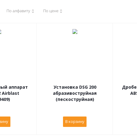
По алфавиту
По цене
ный аппарат
Установка DSG 200
Дробе
 Airblast
абразивоструйная
AB
9409)
(пескоструйная)
зину
В корзину