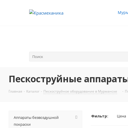
Мурм
Пескоструйные аппарат
Главная
-
Каталог
-
Пескоструйное оборудование в Мурманске
-
П
Фильтр:
Цена
Аппараты безвоздушной
покраски