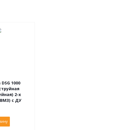
 DSG 1000
струйная
йная) 2-х
ВМЗ) с ДУ
зину