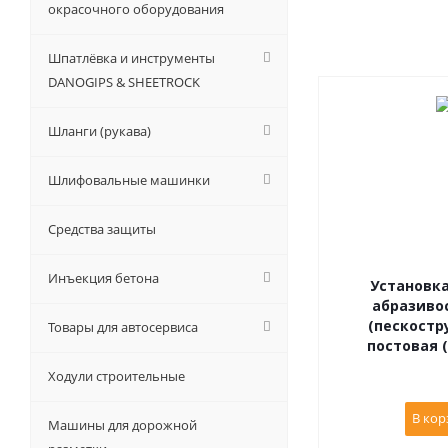
окрасочного оборудования
Шпатлёвка и инструменты
DANOGIPS & SHEETROCK
Шланги (рукава)
Шлифовальные машинки
Средства защиты
Инъекция бетона
Установка
абразиво
(пескостру
Товары для автосервиса
постовая (
Ходули строительные
В кор
Машины для дорожной