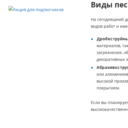
Виды пес
На сегодняшний д
видов работ и име
Дробеструйны
материалов, та
загрязнения, о
декоративных э
Абразивостру
или алюминиева
высокой произв
покрытием.
Если вы планируе
высококачественн