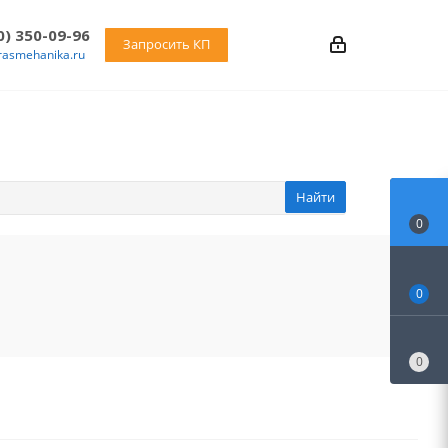
0) 350-09-96
Запросить КП
rasmehanika.ru
Найти
0
0
0