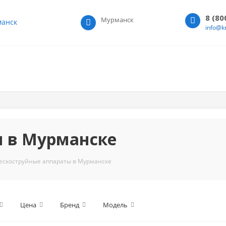
8 (80
Мурманск
анск
info@k
ы в Мурманске
ескоструйные аппараты в Мурманске
Цена
Бренд
Модель