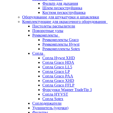
Фильтр для дыхания
Шлем пескоструйщика
Костюм пескоструйщика
Оборудование для штукатурки и шпаклевки
Комплектующие для окрасочного оборудования
Пистолеты распылители
Поворотные узлы
Ремкомплекты
Ремкомплекты Graco
Ремкомплекты Hywst
Ремкомпллекты Sotex
Сопла
Сопла Hywst XHD
Сопла Graco HDA
Сопла Graco LL5
Сопла Graco LP
Сопла Graco PAA
Сопла Graco XHD
Сопла Graco FFLP
Форсунки Wagner TradeTip 3
Сопла HYVST
Сопла Sotex
Соплодержатели
Удлинитель (удочки)
Фильтры