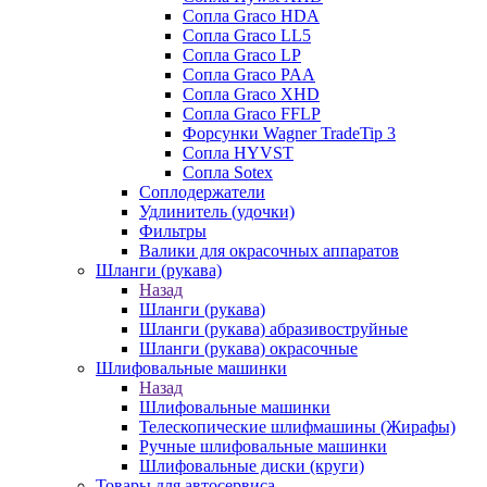
Сопла Graco HDA
Сопла Graco LL5
Сопла Graco LP
Сопла Graco PAA
Сопла Graco XHD
Сопла Graco FFLP
Форсунки Wagner TradeTip 3
Сопла HYVST
Сопла Sotex
Соплодержатели
Удлинитель (удочки)
Фильтры
Валики для окрасочных аппаратов
Шланги (рукава)
Назад
Шланги (рукава)
Шланги (рукава) абразивоструйные
Шланги (рукава) окрасочные
Шлифовальные машинки
Назад
Шлифовальные машинки
Телескопические шлифмашины (Жирафы)
Ручные шлифовальные машинки
Шлифовальные диски (круги)
Товары для автосервиса