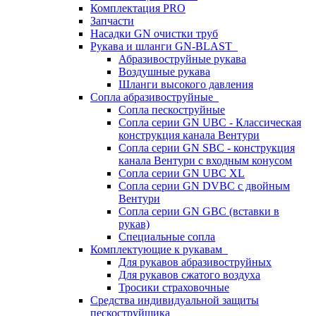
Комплектация PRO
Запчасти
Насадки GN очистки труб
Рукава и шланги GN-BLAST
Абразивоструйные рукава
Воздушные рукава
Шланги высокого давления
Сопла абразивоструйные
Сопла пескоструйные
Сопла серии GN UBC - Классическая
конструкция канала Вентури
Сопла серии GN SBC - конструкция
канала Вентури c входным конусом
Сопла серии GN UBC XL
Сопла серии GN DVBC с двойным
Вентури
Сопла серии GN GBC (вставки в
рукав)
Специальные сопла
Комплектующие к рукавам
Для рукавов абразивоструйных
Для рукавов сжатого воздуха
Тросики страховочные
Средства индивидуальной защиты
пескоструйщика