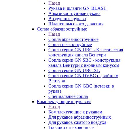
Назад
Рукава и шланги GN-BLAST
Абразивоструйные рукава
Воздушные рукава
Шланги высокого давления
Сопла абразивоструйные
Назад
Сопла абразивоструйные
Сопла пескоструйные
Сопла серии GN UBC - Классическая
конструкция канала Вентури
Сопла серии GN SBC - конструкция
канала Вентури c входным конусом
Сопла серии GN UBC XL
Сопла серии GN DVBC с двойным
Вентури
Сопла серии GN GBC (вставки в
рукав)
Специальные сопла
Комплектующие к рукавам
Назад
Комплектующие к рукавам
Для рукавов абразивоструйных
Для рукавов сжатого воздуха
Тросики страховочные