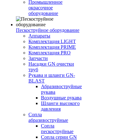
Промышленное
окрасочное
оборудование
Пескоструйное оборудование
Аппараты
Комплектация LIGHT
Комплектация PRIME
Комплектация PRO
Запчасти
Насадки GN очистки
труб
Рукава и шланги GN-
BLAST
Абразивоструйные
рукава
Воздушные рукава
Шланги высокого
давления
Сопла
абразивоструйные
Сопла
пескоструйные
Сопла серии GN