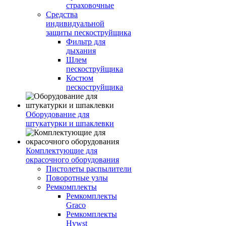
страховочные
Средства
индивидуальной
защиты пескоструйщика
Фильтр для
дыхания
Шлем
пескоструйщика
Костюм
пескоструйщика
Оборудование для
штукатурки и шпаклевки
Комплектующие для
окрасочного оборудования
Пистолеты распылители
Поворотные узлы
Ремкомплекты
Ремкомплекты
Graco
Ремкомплекты
Hywst