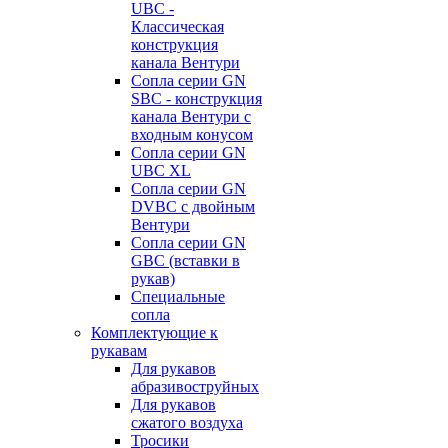
UBC -
Классическая
конструкция
канала Вентури
Сопла серии GN
SBC - конструкция
канала Вентури c
входным конусом
Сопла серии GN
UBC XL
Сопла серии GN
DVBC с двойным
Вентури
Сопла серии GN
GBC (вставки в
рукав)
Специальные
сопла
Комплектующие к
рукавам
Для рукавов
абразивоструйных
Для рукавов
сжатого воздуха
Тросики