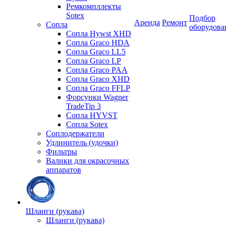
Ремкомпллекты
Sotex
Подбор
Аренда
Ремонт
Сопла
оборудова
Сопла Hywst XHD
Сопла Graco HDA
Сопла Graco LL5
Сопла Graco LP
Сопла Graco PAA
Сопла Graco XHD
Сопла Graco FFLP
Форсунки Wagner
TradeTip 3
Сопла HYVST
Сопла Sotex
Соплодержатели
Удлинитель (удочки)
Фильтры
Валики для окрасочных
аппаратов
Шланги (рукава)
Шланги (рукава)