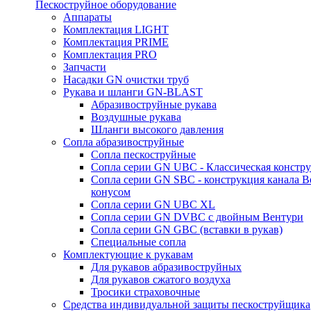
Пескоструйное оборудование
Аппараты
Комплектация LIGHT
Комплектация PRIME
Комплектация PRO
Запчасти
Насадки GN очистки труб
Рукава и шланги GN-BLAST
Абразивоструйные рукава
Воздушные рукава
Шланги высокого давления
Сопла абразивоструйные
Сопла пескоструйные
Сопла серии GN UBC - Классическая констру
Сопла серии GN SBC - конструкция канала В
конусом
Сопла серии GN UBC XL
Сопла серии GN DVBC с двойным Вентури
Сопла серии GN GBC (вставки в рукав)
Специальные сопла
Комплектующие к рукавам
Для рукавов абразивоструйных
Для рукавов сжатого воздуха
Тросики страховочные
Средства индивидуальной защиты пескоструйщика