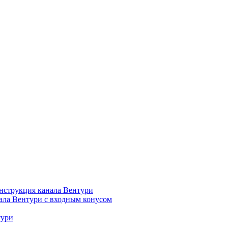
нструкция канала Вентури
ала Вентури c входным конусом
тури