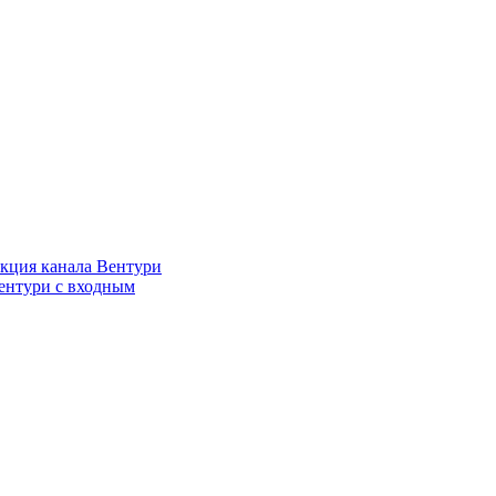
кция канала Вентури
ентури c входным