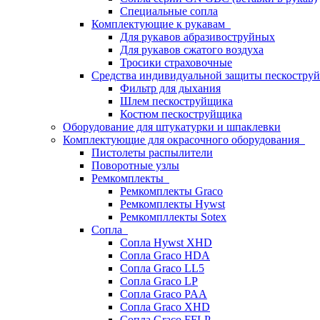
Специальные сопла
Комплектующие к рукавам
Для рукавов абразивоструйных
Для рукавов сжатого воздуха
Тросики страховочные
Средства индивидуальной защиты пескостр
Фильтр для дыхания
Шлем пескоструйщика
Костюм пескоструйщика
Оборудование для штукатурки и шпаклевки
Комплектующие для окрасочного оборудования
Пистолеты распылители
Поворотные узлы
Ремкомплекты
Ремкомплекты Graco
Ремкомплекты Hywst
Ремкомпллекты Sotex
Сопла
Сопла Hywst XHD
Сопла Graco HDA
Сопла Graco LL5
Сопла Graco LP
Сопла Graco PAA
Сопла Graco XHD
Сопла Graco FFLP