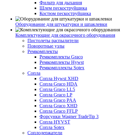
Фильтр для дыхания
Шлем пескоструйщика
Костюм пескоструйщика
Оборудование для штукатурки и шпаклевки
Комплектующие для окрасочного оборудования
Пистолеты распылители
Поворотные узлы
Ремкомплекты
Ремкомплекты Graco
Ремкомплекты Hywst
Ремкомпллекты Sotex
Сопла
Сопла Hywst XHD
Сопла Graco HDA
Сопла Graco LL5
Сопла Graco LP
Сопла Graco PAA
Сопла Graco XHD
Сопла Graco FFLP
Форсунки Wagner TradeTip 3
Сопла HYVST
Сопла Sotex
Соплодержатели