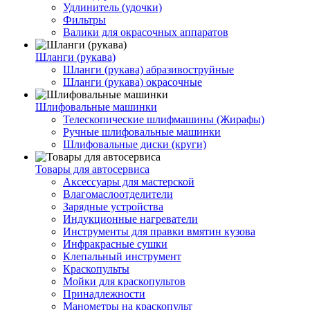
Удлинитель (удочки)
Фильтры
Валики для окрасочных аппаратов
Шланги (рукава)
Шланги (рукава) абразивоструйные
Шланги (рукава) окрасочные
Шлифовальные машинки
Телескопические шлифмашины (Жирафы)
Ручные шлифовальные машинки
Шлифовальные диски (круги)
Товары для автосервиса
Аксессуары для мастерской
Влагомаслоотделители
Зарядные устройства
Индукционные нагреватели
Инструменты для правки вмятин кузова
Инфракрасные сушки
Клепальный инструмент
Краскопульты
Мойки для краскопультов
Принадлежности
Манометры на краскопульт