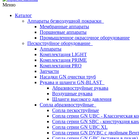
Меню
Каталог
Аппараты безвоздушной покраски
Мембранные аппараты
Поршневые аппараты
Промышленное окрасочное оборудование
Пескоструйное оборудование
Аппараты
Комплектация LIGHT
Комплектация PRIME
Комплектация PRO
Запчасти
Насадки GN очистки труб
Рукава и шланги GN-BLAST
Абразивоструйные рукава
Воздушные рукава
Шланги высокого давления
Сопла абразивоструйные
Сопла пескоструйные
Сопла серии GN UBC - Классическая ко
Сопла серии GN SBC - конструкция кан
Сопла серии GN UBC XL
Сопла серии GN DVBC с двойным Вен
Сопла серии GN GBC (вставки в рукав)