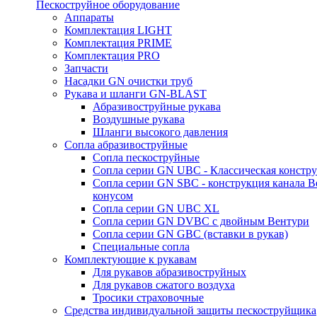
Пескоструйное оборудование
Аппараты
Комплектация LIGHT
Комплектация PRIME
Комплектация PRO
Запчасти
Насадки GN очистки труб
Рукава и шланги GN-BLAST
Абразивоструйные рукава
Воздушные рукава
Шланги высокого давления
Сопла абразивоструйные
Сопла пескоструйные
Сопла серии GN UBC - Классическая констру
Сопла серии GN SBC - конструкция канала В
конусом
Сопла серии GN UBC XL
Сопла серии GN DVBC с двойным Вентури
Сопла серии GN GBC (вставки в рукав)
Специальные сопла
Комплектующие к рукавам
Для рукавов абразивоструйных
Для рукавов сжатого воздуха
Тросики страховочные
Средства индивидуальной защиты пескоструйщика