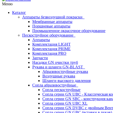
Меню
Каталог
Аппараты безвоздушной покраски
Мембранные аппараты
Поршневые аппараты
Промышленное окрасочное оборудование
Пескоструйное оборудование
Аппараты
Комплектация LIGHT
Комплектация PRIME
Комплектация PRO
Запчасти
Насадки GN очистки труб
Рукава и шланги GN-BLAST
Абразивоструйные рукава
Воздушные рукава
Шланги высокого давления
Сопла абразивоструйные
Сопла пескоструйные
Сопла серии GN UBC - Классическая ко
Сопла серии GN SBC - конструкция кан
Сопла серии GN UBC XL
Сопла серии GN DVBC с двойным Вен
Сопла серии GN GBC (вставки в рукав)