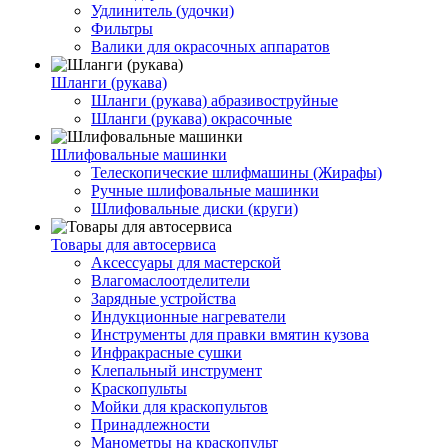
Удлинитель (удочки)
Фильтры
Валики для окрасочных аппаратов
Шланги (рукава)
Шланги (рукава) абразивоструйные
Шланги (рукава) окрасочные
Шлифовальные машинки
Телескопические шлифмашины (Жирафы)
Ручные шлифовальные машинки
Шлифовальные диски (круги)
Товары для автосервиса
Аксессуары для мастерской
Влагомаслоотделители
Зарядные устройства
Индукционные нагреватели
Инструменты для правки вмятин кузова
Инфракрасные сушки
Клепальный инструмент
Краскопульты
Мойки для краскопультов
Принадлежности
Манометры на краскопульт