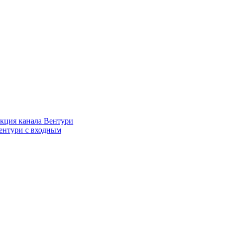
кция канала Вентури
ентури c входным