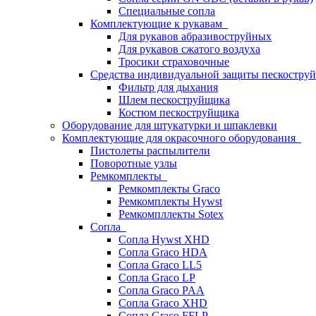
Специальные сопла
Комплектующие к рукавам
Для рукавов абразивоструйных
Для рукавов сжатого воздуха
Тросики страховочные
Средства индивидуальной защиты пескостр
Фильтр для дыхания
Шлем пескоструйщика
Костюм пескоструйщика
Оборудование для штукатурки и шпаклевки
Комплектующие для окрасочного оборудования
Пистолеты распылители
Поворотные узлы
Ремкомплекты
Ремкомплекты Graco
Ремкомплекты Hywst
Ремкомпллекты Sotex
Сопла
Сопла Hywst XHD
Сопла Graco HDA
Сопла Graco LL5
Сопла Graco LP
Сопла Graco PAA
Сопла Graco XHD
Сопла Graco FFLP