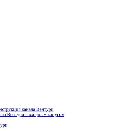
нструкция канала Вентури
ала Вентури c входным конусом
тури