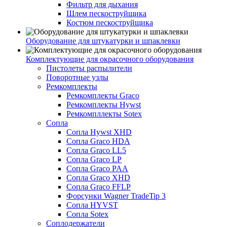
Фильтр для дыхания
Шлем пескоструйщика
Костюм пескоструйщика
Оборудование для штукатурки и шпаклевки
Комплектующие для окрасочного оборудования
Пистолеты распылители
Поворотные узлы
Ремкомплекты
Ремкомплекты Graco
Ремкомплекты Hywst
Ремкомпллекты Sotex
Сопла
Сопла Hywst XHD
Сопла Graco HDA
Сопла Graco LL5
Сопла Graco LP
Сопла Graco PAA
Сопла Graco XHD
Сопла Graco FFLP
Форсунки Wagner TradeTip 3
Сопла HYVST
Сопла Sotex
Соплодержатели