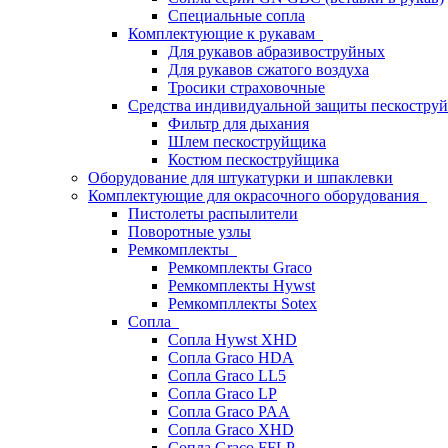
Специальные сопла
Комплектующие к рукавам
Для рукавов абразивоструйных
Для рукавов сжатого воздуха
Тросики страховочные
Средства индивидуальной защиты пескостр
Фильтр для дыхания
Шлем пескоструйщика
Костюм пескоструйщика
Оборудование для штукатурки и шпаклевки
Комплектующие для окрасочного оборудования
Пистолеты распылители
Поворотные узлы
Ремкомплекты
Ремкомплекты Graco
Ремкомплекты Hywst
Ремкомпллекты Sotex
Сопла
Сопла Hywst XHD
Сопла Graco HDA
Сопла Graco LL5
Сопла Graco LP
Сопла Graco PAA
Сопла Graco XHD
Сопла Graco FFLP