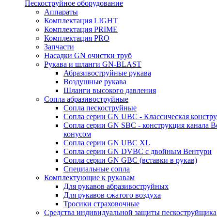
Пескоструйное оборудование
Аппараты
Комплектация LIGHT
Комплектация PRIME
Комплектация PRO
Запчасти
Насадки GN очистки труб
Рукава и шланги GN-BLAST
Абразивоструйные рукава
Воздушные рукава
Шланги высокого давления
Сопла абразивоструйные
Сопла пескоструйные
Сопла серии GN UBC - Классическая констру
Сопла серии GN SBC - конструкция канала В
конусом
Сопла серии GN UBC XL
Сопла серии GN DVBC с двойным Вентури
Сопла серии GN GBC (вставки в рукав)
Специальные сопла
Комплектующие к рукавам
Для рукавов абразивоструйных
Для рукавов сжатого воздуха
Тросики страховочные
Средства индивидуальной защиты пескоструйщика