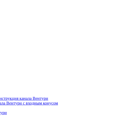
нструкция канала Вентури
ала Вентури c входным конусом
тури