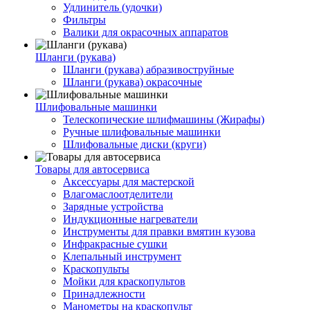
Удлинитель (удочки)
Фильтры
Валики для окрасочных аппаратов
Шланги (рукава)
Шланги (рукава) абразивоструйные
Шланги (рукава) окрасочные
Шлифовальные машинки
Телескопические шлифмашины (Жирафы)
Ручные шлифовальные машинки
Шлифовальные диски (круги)
Товары для автосервиса
Аксессуары для мастерской
Влагомаслоотделители
Зарядные устройства
Индукционные нагреватели
Инструменты для правки вмятин кузова
Инфракрасные сушки
Клепальный инструмент
Краскопульты
Мойки для краскопультов
Принадлежности
Манометры на краскопульт