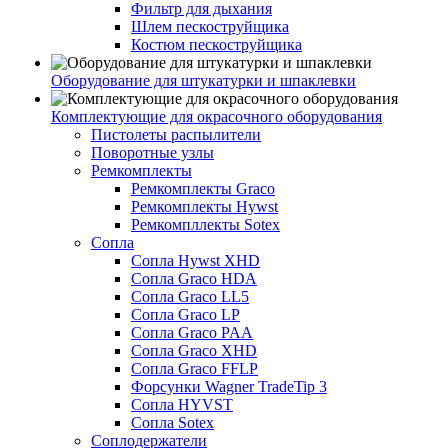
Фильтр для дыхания
Шлем пескоструйщика
Костюм пескоструйщика
Оборудование для штукатурки и шпаклевки
Комплектующие для окрасочного оборудования
Пистолеты распылители
Поворотные узлы
Ремкомплекты
Ремкомплекты Graco
Ремкомплекты Hywst
Ремкомпллекты Sotex
Сопла
Сопла Hywst XHD
Сопла Graco HDA
Сопла Graco LL5
Сопла Graco LP
Сопла Graco PAA
Сопла Graco XHD
Сопла Graco FFLP
Форсунки Wagner TradeTip 3
Сопла HYVST
Сопла Sotex
Соплодержатели