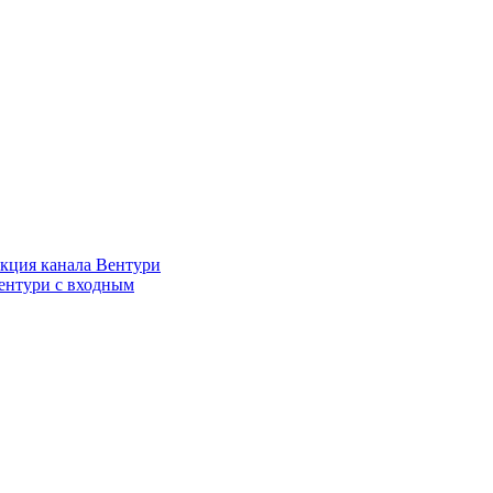
кция канала Вентури
ентури c входным