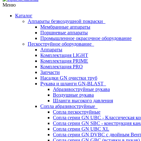
Меню
Каталог
Аппараты безвоздушной покраски
Мембранные аппараты
Поршневые аппараты
Промышленное окрасочное оборудование
Пескоструйное оборудование
Аппараты
Комплектация LIGHT
Комплектация PRIME
Комплектация PRO
Запчасти
Насадки GN очистки труб
Рукава и шланги GN-BLAST
Абразивоструйные рукава
Воздушные рукава
Шланги высокого давления
Сопла абразивоструйные
Сопла пескоструйные
Сопла серии GN UBC - Классическая ко
Сопла серии GN SBC - конструкция кан
Сопла серии GN UBC XL
Сопла серии GN DVBC с двойным Вен
Сопла серии GN GBC (вставки в рукав)