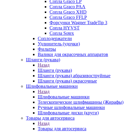
Сопла Graco LP
Сопла Graco PAA
Сопла Graco XHD
Сопла Graco FFLP
Форсунки Wagner TradeTip 3
Сопла HYVST
Сопла Sotex
Соплодержатели
Удлинитель (удочки)
Фильтры
Валики для окрасочных аппаратов
Шланги (рукава)
Назад
Шланги (рукава)
Шланги (рукава) абразивоструйные
Шланги (рукава) окрасочные
Шлифовальные машинки
Назад
Шлифовальные машинки
Телескопические шлифмашины (Жирафы)
Ручные шлифовальные машинки
Шлифовальные диски (круги)
Товары для автосервиса
Назад
Товары для автосервиса