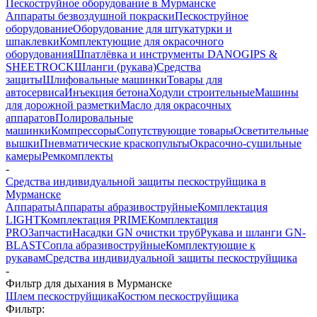
Пескоструйное оборудование в Мурманске
Аппараты безвоздушной покраски
Пескоструйное
оборудование
Оборудование для штукатурки и
шпаклевки
Комплектующие для окрасочного
оборудования
Шпатлёвка и инструменты DANOGIPS &
SHEETROCK
Шланги (рукава)
Средства
защиты
Шлифовальные машинки
Товары для
автосервиса
Инъекция бетона
Ходули строительные
Машины
для дорожной разметки
Масло для окрасочных
аппаратов
Полировальные
машинки
Компрессоры
Сопутствующие товары
Осветительные
вышки
Пневматические краскопульты
Окрасочно-сушильные
камеры
Ремкомплекты
-
Средства индивидуальной защиты пескоструйщика в
Мурманске
Аппараты
Аппараты абразивоструйные
Комплектация
LIGHT
Комплектация PRIME
Комплектация
PRO
Запчасти
Насадки GN очистки труб
Рукава и шланги GN-
BLAST
Сопла абразивоструйные
Комплектующие к
рукавам
Средства индивидуальной защиты пескоструйщика
-
Фильтр для дыхания в Мурманске
Шлем пескоструйщика
Костюм пескоструйщика
Фильтр: