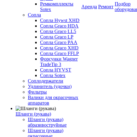
Ремкомпллекты
Подбор
Аренда
Ремонт
Sotex
оборудова
Сопла
Сопла Hywst XHD
Сопла Graco HDA
Сопла Graco LL5
Сопла Graco LP
Сопла Graco PAA
Сопла Graco XHD
Сопла Graco FFLP
Форсунки Wagner
TradeTip 3
Сопла HYVST
Сопла Sotex
Соплодержатели
Удлинитель (удочки)
Фильтры
Валики для окрасочных
аппаратов
Шланги (рукава)
Шланги (рукава)
абразивоструйные
Шланги (рукава)
окрасочные