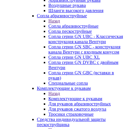
Абразивоструйные рукава
Воздушные рукава
Шланги высокого давления
Сопла абразивоструйные
Назад
Сопла абразивоструйные
Сопла пескоструйные
Сопла серии GN UBC - Классическая
конструкция канала Вентури
Сопла серии GN SBC - конструкция
канала Вентури c входным конусом
Сопла серии GN UBC XL
Сопла серии GN DVBC с двойным
Вентури
Сопла серии GN GBC (вставки в
рукав)
Специальные сопла
Комплектующие к рукавам
Назад
Комплектующие к рукавам
Для рукавов абразивоструйных
Для рукавов сжатого воздуха
Тросики страховочные
Средства индивидуальной защиты
пескоструйщика