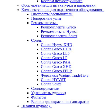
Костюм пескоструйщика
Оборудование для штукатурки и шпаклевки
Комплектующие для окрасочного оборудования
Пистолеты распылители
Поворотные узлы
Ремкомплекты
Ремкомплекты Graco
Ремкомплекты Hywst
Ремкомпллекты Sotex
Сопла
Сопла Hywst XHD
Сопла Graco HDA
Сопла Graco LL5
Сопла Graco LP
Сопла Graco PAA
Сопла Graco XHD
Сопла Graco FFLP
Форсунки Wagner TradeTip 3
Сопла HYVST
Сопла Sotex
Соплодержатели
Удлинитель (удочки)
Фильтры
Валики для окрасочных аппаратов
Шланги (рукава)