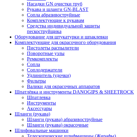
Насадки GN очистки труб
Рукава и шланги GN-BLAST
Сопла абразивоструйные
Комплектующие к рукавам
Средства индивидуальной защиты
пескоструйщика
Оборудование для штукатурки и шпаклевки
Комплектующие для окрасочного оборудования
Пистолеты распылители
Поворотные узлы
Ремкомплекты
Сопла
Соплодержатели
Удлинитель (удочки)
Фильтры
Валики для окрасочных аппаратов
Шпатлёвка и инструменты DANOGIPS & SHEETROCK
Шпатлевка
Инструменты
Аксессуары
Шланги (рукава)
Шланги (рукава) абразивоструйные
Шланги (рукава) окрасочные
Шлифовальные машинки
Телескопические шлифмашины (Жирафы)