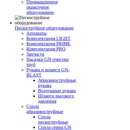
Промышленное
окрасочное
оборудование
Пескоструйное оборудование
Аппараты
Комплектация LIGHT
Комплектация PRIME
Комплектация PRO
Запчасти
Насадки GN очистки
труб
Рукава и шланги GN-
BLAST
Абразивоструйные
рукава
Воздушные рукава
Шланги высокого
давления
Сопла
абразивоструйные
Сопла
пескоструйные
Сопла серии GN