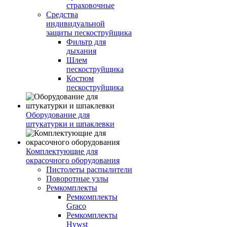
страховочные
Средства
индивидуальной
защиты пескоструйщика
Фильтр для
дыхания
Шлем
пескоструйщика
Костюм
пескоструйщика
Оборудование для
штукатурки и шпаклевки
Комплектующие для
окрасочного оборудования
Пистолеты распылители
Поворотные узлы
Ремкомплекты
Ремкомплекты
Graco
Ремкомплекты
Hywst