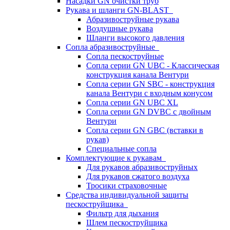
Насадки GN очистки труб
Рукава и шланги GN-BLAST
Абразивоструйные рукава
Воздушные рукава
Шланги высокого давления
Сопла абразивоструйные
Сопла пескоструйные
Сопла серии GN UBC - Классическая
конструкция канала Вентури
Сопла серии GN SBC - конструкция
канала Вентури c входным конусом
Сопла серии GN UBC XL
Сопла серии GN DVBC с двойным
Вентури
Сопла серии GN GBC (вставки в
рукав)
Специальные сопла
Комплектующие к рукавам
Для рукавов абразивоструйных
Для рукавов сжатого воздуха
Тросики страховочные
Средства индивидуальной защиты
пескоструйщика
Фильтр для дыхания
Шлем пескоструйщика