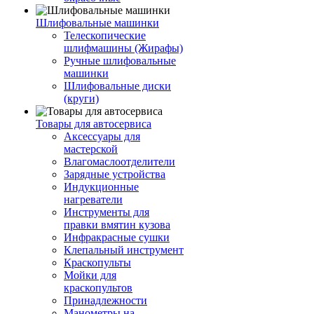
Шлифовальные машинки
Телескопические
шлифмашины (Жирафы)
Ручные шлифовальные
машинки
Шлифовальные диски
(круги)
Товары для автосервиса
Аксессуары для
мастерской
Влагомаслоотделители
Зарядные устройства
Индукционные
нагреватели
Инструменты для
правки вмятин кузова
Инфракрасные сушки
Клепальный инструмент
Краскопульты
Мойки для
краскопультов
Принадлежности
Манометры на