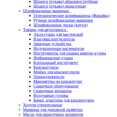
Шланги (рукава) абразивоструйные
Шланги (рукава) окрасочные
Шлифовальные машинки
Телескопические шлифмашины (Жирафы)
Ручные шлифовальные машинки
Шлифовальные диски (круги)
Товары для автосервиса
Аксессуары для мастерской
Влагомаслоотделители
Зарядные устройства
Индукционные нагреватели
Инструменты для правки вмятин кузова
Инфракрасные сушки
Клепальный инструмент
Краскопульты
Мойки для краскопультов
Принадлежности
Манометры на краскопульт
Сварочное оборудование
Сварочные аппараты
Воздушные головы
Бачки, адаптеры для краскопульта
Ходули строительные
Машины для дорожной разметки
Масло для окрасочных аппаратов