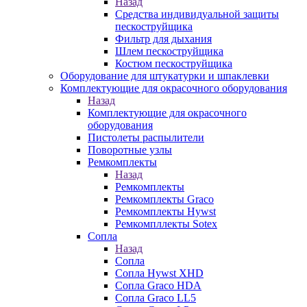
Назад
Средства индивидуальной защиты
пескоструйщика
Фильтр для дыхания
Шлем пескоструйщика
Костюм пескоструйщика
Оборудование для штукатурки и шпаклевки
Комплектующие для окрасочного оборудования
Назад
Комплектующие для окрасочного
оборудования
Пистолеты распылители
Поворотные узлы
Ремкомплекты
Назад
Ремкомплекты
Ремкомплекты Graco
Ремкомплекты Hywst
Ремкомпллекты Sotex
Сопла
Назад
Сопла
Сопла Hywst XHD
Сопла Graco HDA
Сопла Graco LL5