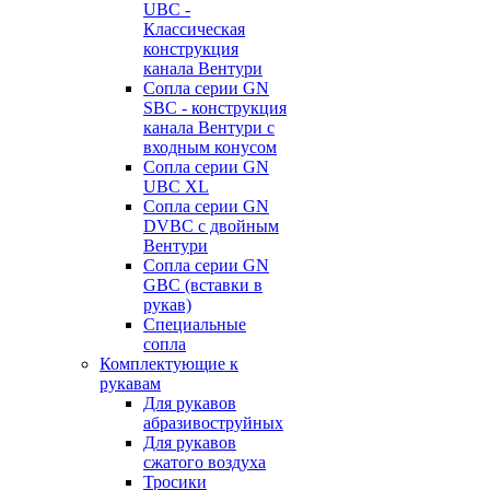
UBC -
Классическая
конструкция
канала Вентури
Сопла серии GN
SBC - конструкция
канала Вентури c
входным конусом
Сопла серии GN
UBC XL
Сопла серии GN
DVBC с двойным
Вентури
Сопла серии GN
GBC (вставки в
рукав)
Специальные
сопла
Комплектующие к
рукавам
Для рукавов
абразивоструйных
Для рукавов
сжатого воздуха
Тросики