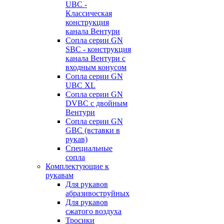
UBC -
Классическая
конструкция
канала Вентури
Сопла серии GN
SBC - конструкция
канала Вентури c
входным конусом
Сопла серии GN
UBC XL
Сопла серии GN
DVBC с двойным
Вентури
Сопла серии GN
GBC (вставки в
рукав)
Специальные
сопла
Комплектующие к
рукавам
Для рукавов
абразивоструйных
Для рукавов
сжатого воздуха
Тросики