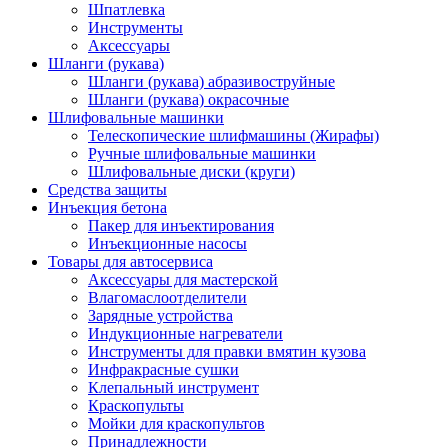
Шпатлевка
Инструменты
Аксессуары
Шланги (рукава)
Шланги (рукава) абразивоструйные
Шланги (рукава) окрасочные
Шлифовальные машинки
Телескопические шлифмашины (Жирафы)
Ручные шлифовальные машинки
Шлифовальные диски (круги)
Средства защиты
Инъекция бетона
Пакер для инъектирования
Инъекционные насосы
Товары для автосервиса
Аксессуары для мастерской
Влагомаслоотделители
Зарядные устройства
Индукционные нагреватели
Инструменты для правки вмятин кузова
Инфракрасные сушки
Клепальный инструмент
Краскопульты
Мойки для краскопультов
Принадлежности