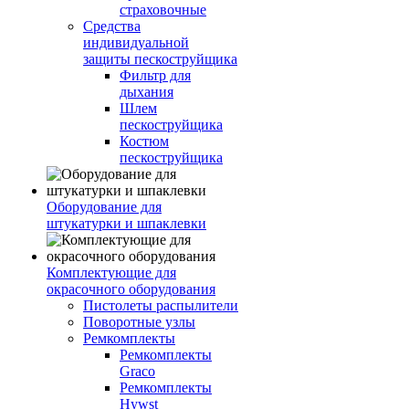
страховочные
Средства
индивидуальной
защиты пескоструйщика
Фильтр для
дыхания
Шлем
пескоструйщика
Костюм
пескоструйщика
Оборудование для
штукатурки и шпаклевки
Комплектующие для
окрасочного оборудования
Пистолеты распылители
Поворотные узлы
Ремкомплекты
Ремкомплекты
Graco
Ремкомплекты
Hywst