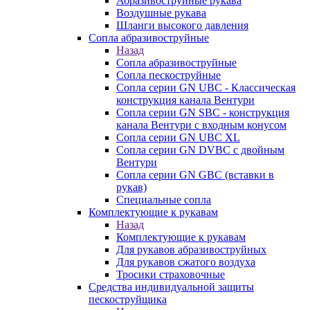
Абразивоструйные рукава
Воздушные рукава
Шланги высокого давления
Сопла абразивоструйные
Назад
Сопла абразивоструйные
Сопла пескоструйные
Сопла серии GN UBC - Классическая
конструкция канала Вентури
Сопла серии GN SBC - конструкция
канала Вентури c входным конусом
Сопла серии GN UBC XL
Сопла серии GN DVBC с двойным
Вентури
Сопла серии GN GBC (вставки в
рукав)
Специальные сопла
Комплектующие к рукавам
Назад
Комплектующие к рукавам
Для рукавов абразивоструйных
Для рукавов сжатого воздуха
Тросики страховочные
Средства индивидуальной защиты
пескоструйщика