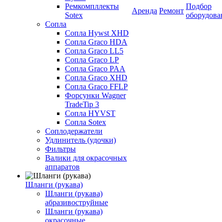
Ремкомпллекты
Подбор
Аренда
Ремонт
Sotex
оборудова
Сопла
Сопла Hywst XHD
Сопла Graco HDA
Сопла Graco LL5
Сопла Graco LP
Сопла Graco PAA
Сопла Graco XHD
Сопла Graco FFLP
Форсунки Wagner
TradeTip 3
Сопла HYVST
Сопла Sotex
Соплодержатели
Удлинитель (удочки)
Фильтры
Валики для окрасочных
аппаратов
Шланги (рукава)
Шланги (рукава)
абразивоструйные
Шланги (рукава)
окрасочные