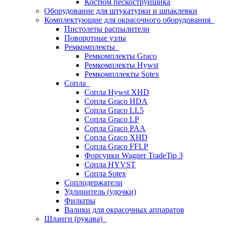
Костюм пескоструйщика
Оборудование для штукатурки и шпаклевки
Комплектующие для окрасочного оборудования
Пистолеты распылители
Поворотные узлы
Ремкомплекты
Ремкомплекты Graco
Ремкомплекты Hywst
Ремкомпллекты Sotex
Сопла
Сопла Hywst XHD
Сопла Graco HDA
Сопла Graco LL5
Сопла Graco LP
Сопла Graco PAA
Сопла Graco XHD
Сопла Graco FFLP
Форсунки Wagner TradeTip 3
Сопла HYVST
Сопла Sotex
Соплодержатели
Удлинитель (удочки)
Фильтры
Валики для окрасочных аппаратов
Шланги (рукава)