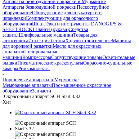
Аппараты безвоздушной покраски в Мурманске
Аппараты безвоздушной покраски
Пескоструйное
оборудование
Оборудование для штукатурки и
шпаклевки
Комплектующие для окрасочного
оборудования
Шпатлёвка и инструменты DANOGIPS &
SHEETROCK
Шланги (рукава)
Средства
защиты
Шлифовальные машинки
Товары для
автосервиса
Инъекция бетона
Ходули строительные
Машины
для дорожной разметки
Масло для окрасочных
аппаратов
Полировальные
машинки
Компрессоры
Сопутствующие товары
Осветительные
вышки
Пневматические краскопульты
Окрасочно-сушильные
камеры
Ремкомплекты
-
Поршневые аппараты в Мурманске
Мембранные аппараты
Промышленное окрасочное
оборудование
Запчасти
-
Окрасочный аппарат SCH Start 3.32
Хит