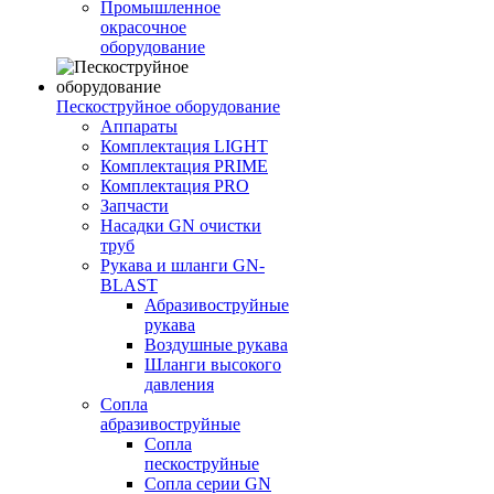
Промышленное
окрасочное
оборудование
Пескоструйное оборудование
Аппараты
Комплектация LIGHT
Комплектация PRIME
Комплектация PRO
Запчасти
Насадки GN очистки
труб
Рукава и шланги GN-
BLAST
Абразивоструйные
рукава
Воздушные рукава
Шланги высокого
давления
Сопла
абразивоструйные
Сопла
пескоструйные
Сопла серии GN