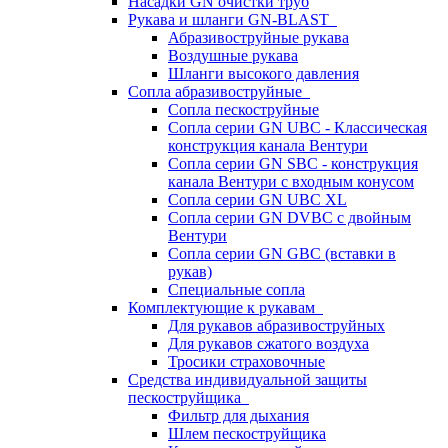
Насадки GN очистки труб
Рукава и шланги GN-BLAST
Абразивоструйные рукава
Воздушные рукава
Шланги высокого давления
Сопла абразивоструйные
Сопла пескоструйные
Сопла серии GN UBC - Классическая
конструкция канала Вентури
Сопла серии GN SBC - конструкция
канала Вентури c входным конусом
Сопла серии GN UBC XL
Сопла серии GN DVBC с двойным
Вентури
Сопла серии GN GBC (вставки в
рукав)
Специальные сопла
Комплектующие к рукавам
Для рукавов абразивоструйных
Для рукавов сжатого воздуха
Тросики страховочные
Средства индивидуальной защиты
пескоструйщика
Фильтр для дыхания
Шлем пескоструйщика