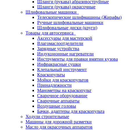
Шланги (рукава) абразивоструйные
Шланги (рукава) окрасочные
Шлифовальные машинки
Телескопические шлифмашины (Жирафы)
Ручные шлифовальные машинки
Шлифовальные диски (круги)
Товары для автосервиса
Аксессуары для мастерской
Влагомаслоотделители
Зарядные устройства
Индукционные нагреватели
Инструменты для правки вмятин кузова
Инфракрасные сушки
Клепальный инструмент
Краскопульты
Мойки для краскопультов
Принадлежности
Манометры на краскопульт
Сварочное оборудование
Сварочные аппараты
Воздушные головы
Бачки, адаптеры для краскопульта
Ходули строительные
Машины для дорожной разметки
Масло для окрасочных аппаратов