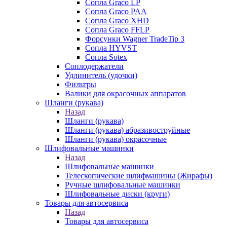
Сопла Graco LP
Сопла Graco PAA
Сопла Graco XHD
Сопла Graco FFLP
Форсунки Wagner TradeTip 3
Сопла HYVST
Сопла Sotex
Соплодержатели
Удлинитель (удочки)
Фильтры
Валики для окрасочных аппаратов
Шланги (рукава)
Назад
Шланги (рукава)
Шланги (рукава) абразивоструйные
Шланги (рукава) окрасочные
Шлифовальные машинки
Назад
Шлифовальные машинки
Телескопические шлифмашины (Жирафы)
Ручные шлифовальные машинки
Шлифовальные диски (круги)
Товары для автосервиса
Назад
Товары для автосервиса