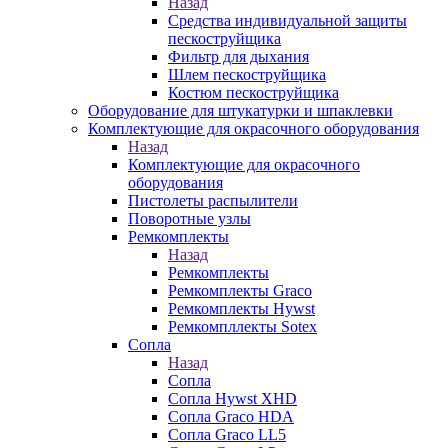
Назад
Средства индивидуальной защиты
пескоструйщика
Фильтр для дыхания
Шлем пескоструйщика
Костюм пескоструйщика
Оборудование для штукатурки и шпаклевки
Комплектующие для окрасочного оборудования
Назад
Комплектующие для окрасочного
оборудования
Пистолеты распылители
Поворотные узлы
Ремкомплекты
Назад
Ремкомплекты
Ремкомплекты Graco
Ремкомплекты Hywst
Ремкомпллекты Sotex
Сопла
Назад
Сопла
Сопла Hywst XHD
Сопла Graco HDA
Сопла Graco LL5