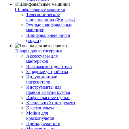
Шлифовальные машинки
Телескопические
шлифмашины (Жирафы)
Ручные шлифовальные
машинки
Шлифовальные диски
(круги)
Товары для автосервиса
Аксессуары для
мастерской
Влагомаслоотделители
Зарядные устройства
Индукционные
нагреватели
Инструменты для
правки вмятин кузова
Инфракрасные сушки
Клепальный инструмент
Краскопульты
Мойки для
краскопультов
Принадлежности
Манометры на