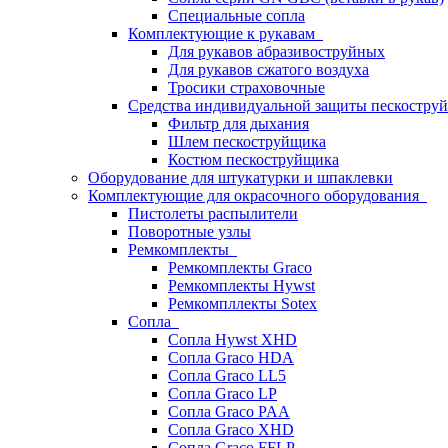
Специальные сопла
Комплектующие к рукавам
Для рукавов абразивоструйных
Для рукавов сжатого воздуха
Тросики страховочные
Средства индивидуальной защиты пескостр
Фильтр для дыхания
Шлем пескоструйщика
Костюм пескоструйщика
Оборудование для штукатурки и шпаклевки
Комплектующие для окрасочного оборудования
Пистолеты распылители
Поворотные узлы
Ремкомплекты
Ремкомплекты Graco
Ремкомплекты Hywst
Ремкомпллекты Sotex
Сопла
Сопла Hywst XHD
Сопла Graco HDA
Сопла Graco LL5
Сопла Graco LP
Сопла Graco PAA
Сопла Graco XHD
Сопла Graco FFLP