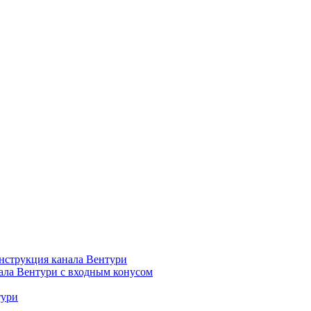
нструкция канала Вентури
ала Вентури c входным конусом
тури