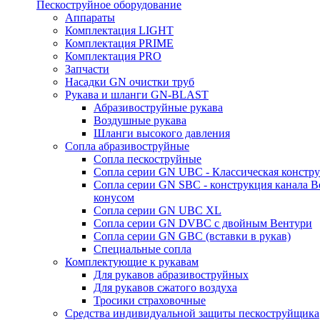
Пескоструйное оборудование
Аппараты
Комплектация LIGHT
Комплектация PRIME
Комплектация PRO
Запчасти
Насадки GN очистки труб
Рукава и шланги GN-BLAST
Абразивоструйные рукава
Воздушные рукава
Шланги высокого давления
Сопла абразивоструйные
Сопла пескоструйные
Сопла серии GN UBC - Классическая констру
Сопла серии GN SBC - конструкция канала В
конусом
Сопла серии GN UBC XL
Сопла серии GN DVBC с двойным Вентури
Сопла серии GN GBC (вставки в рукав)
Специальные сопла
Комплектующие к рукавам
Для рукавов абразивоструйных
Для рукавов сжатого воздуха
Тросики страховочные
Средства индивидуальной защиты пескоструйщика