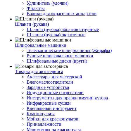
Удлинитель (удочки)
Фильтры
Валики для окрасочных аппаратов
Шланги (рукава)
Шланги (рукава) абразивоструйные
Шланги (рукава) окрасочные
Шлифовальные машинки
Телескопические шлифмашины (Жирафы)
Ручные шлифовальные машинки
Шлифовальные диски (круги)
Товары для автосервиса
Аксессуары для мастерской
Влагомаслоотделители
Зарядные устройства
Индукционные нагреватели
Инструменты для правки вмятин кузова
Инфракрасные сушки
Клепальный инструмент
Краскопульты
Мойки для краскопультов
Принадлежности
Манометры на краскопульт