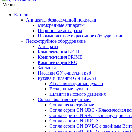
Меню
Каталог
Аппараты безвоздушной покраски
Мембранные аппараты
Поршневые аппараты
Промышленное окрасочное оборудование
Пескоструйное оборудование
Аппараты
Комплектация LIGHT
Комплектация PRIME
Комплектация PRO
Запчасти
Насадки GN очистки труб
Рукава и шланги GN-BLAST
Абразивоструйные рукава
Воздушные рукава
Шланги высокого давления
Сопла абразивоструйные
Сопла пескоструйные
Сопла серии GN UBC - Классическая ко
Сопла серии GN SBC - конструкция кан
Сопла серии GN UBC XL
Сопла серии GN DVBC с двойным Вен
Сопла серии GN GBC (вставки в рукав)