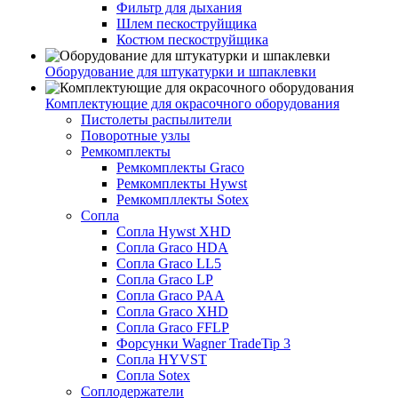
Фильтр для дыхания
Шлем пескоструйщика
Костюм пескоструйщика
Оборудование для штукатурки и шпаклевки
Комплектующие для окрасочного оборудования
Пистолеты распылители
Поворотные узлы
Ремкомплекты
Ремкомплекты Graco
Ремкомплекты Hywst
Ремкомпллекты Sotex
Сопла
Сопла Hywst XHD
Сопла Graco HDA
Сопла Graco LL5
Сопла Graco LP
Сопла Graco PAA
Сопла Graco XHD
Сопла Graco FFLP
Форсунки Wagner TradeTip 3
Сопла HYVST
Сопла Sotex
Соплодержатели