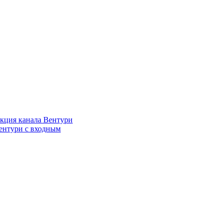
кция канала Вентури
ентури c входным