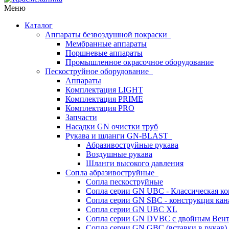
Меню
Каталог
Аппараты безвоздушной покраски
Мембранные аппараты
Поршневые аппараты
Промышленное окрасочное оборудование
Пескоструйное оборудование
Аппараты
Комплектация LIGHT
Комплектация PRIME
Комплектация PRO
Запчасти
Насадки GN очистки труб
Рукава и шланги GN-BLAST
Абразивоструйные рукава
Воздушные рукава
Шланги высокого давления
Сопла абразивоструйные
Сопла пескоструйные
Сопла серии GN UBC - Классическая ко
Сопла серии GN SBC - конструкция кан
Сопла серии GN UBC XL
Сопла серии GN DVBC с двойным Вен
Сопла серии GN GBC (вставки в рукав)