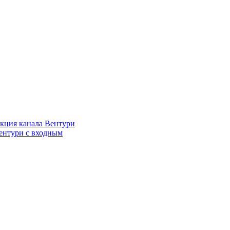
кция канала Вентури
ентури c входным