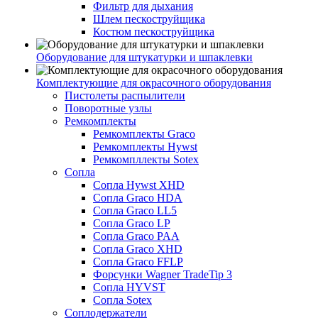
Фильтр для дыхания
Шлем пескоструйщика
Костюм пескоструйщика
Оборудование для штукатурки и шпаклевки
Комплектующие для окрасочного оборудования
Пистолеты распылители
Поворотные узлы
Ремкомплекты
Ремкомплекты Graco
Ремкомплекты Hywst
Ремкомпллекты Sotex
Сопла
Сопла Hywst XHD
Сопла Graco HDA
Сопла Graco LL5
Сопла Graco LP
Сопла Graco PAA
Сопла Graco XHD
Сопла Graco FFLP
Форсунки Wagner TradeTip 3
Сопла HYVST
Сопла Sotex
Соплодержатели