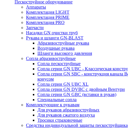
Пескоструйное оборудование
Аппараты
Комплектация LIGHT
Комплектация PRIME
Комплектация PRO
Запчасти
Насадки GN очистки труб
Рукава и шланги GN-BLAST
Абразивоструйные рукава
Воздушные рукава
Шланги высокого давления
Сопла абразивоструйные
Сопла пескоструйные
Сопла серии GN UBC - Классическая констру
Сопла серии GN SBC - конструкция канала В
конусом
Сопла серии GN UBC XL
Сопла серии GN DVBC с двойным Вентури
Сопла серии GN GBC (вставки в рукав)
Специальные сопла
Комплектующие к рукавам
Для рукавов абразивоструйных
Для рукавов сжатого воздуха
Тросики страховочные
Средства индивидуальной защиты пескоструйщика