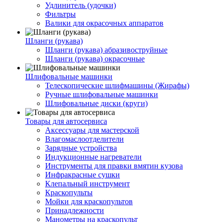
Удлинитель (удочки)
Фильтры
Валики для окрасочных аппаратов
Шланги (рукава)
Шланги (рукава) абразивоструйные
Шланги (рукава) окрасочные
Шлифовальные машинки
Телескопические шлифмашины (Жирафы)
Ручные шлифовальные машинки
Шлифовальные диски (круги)
Товары для автосервиса
Аксессуары для мастерской
Влагомаслоотделители
Зарядные устройства
Индукционные нагреватели
Инструменты для правки вмятин кузова
Инфракрасные сушки
Клепальный инструмент
Краскопульты
Мойки для краскопультов
Принадлежности
Манометры на краскопульт