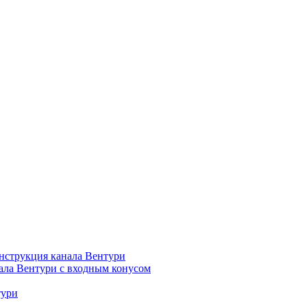
нструкция канала Вентури
ала Вентури c входным конусом
тури