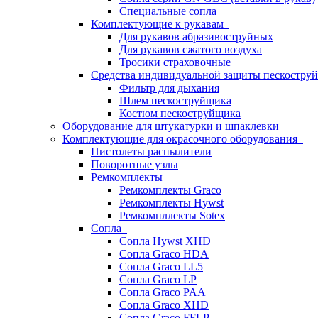
Специальные сопла
Комплектующие к рукавам
Для рукавов абразивоструйных
Для рукавов сжатого воздуха
Тросики страховочные
Средства индивидуальной защиты пескостр
Фильтр для дыхания
Шлем пескоструйщика
Костюм пескоструйщика
Оборудование для штукатурки и шпаклевки
Комплектующие для окрасочного оборудования
Пистолеты распылители
Поворотные узлы
Ремкомплекты
Ремкомплекты Graco
Ремкомплекты Hywst
Ремкомпллекты Sotex
Сопла
Сопла Hywst XHD
Сопла Graco HDA
Сопла Graco LL5
Сопла Graco LP
Сопла Graco PAA
Сопла Graco XHD
Сопла Graco FFLP