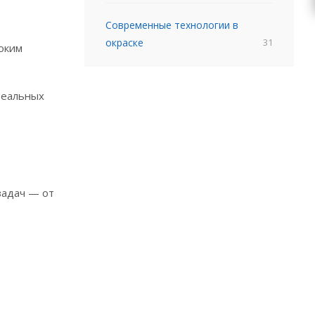
Современные технологии в
окраске
31
оким
реальных
задач — от