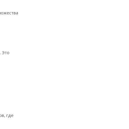
ножества
. Это
ов, где