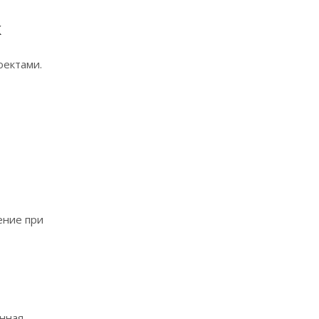
к
оектами.
ение при
ённая