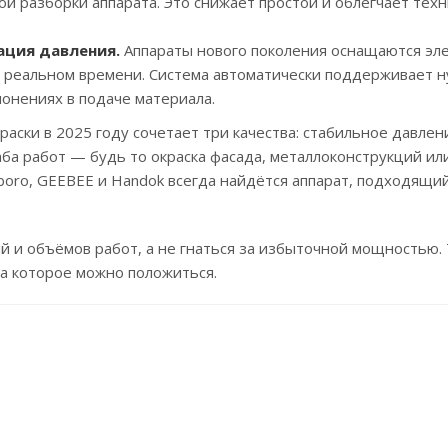
ой разборки аппарата. Это снижает простои и облегчает тех
ация давления.
Аппараты нового поколения оснащаются эл
в реальном времени. Система автоматически поддерживает 
лонениях в подаче материала.
ски в 2025 году сочетает три качества: стабильное давлен
ба работ — будь то окраска фасада, металлоконструкций ил
Daboro, GEEBEE и Handok всегда найдётся аппарат, подходящи
й и объёмов работ, а не гнаться за избыточной мощностью.
на которое можно положиться.