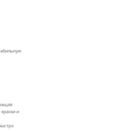
стабильную
ращая
 краски и
 быстро