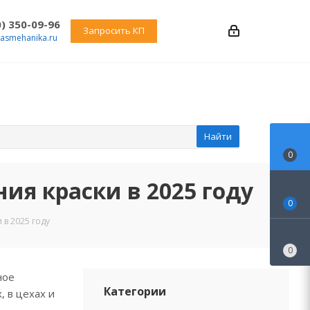
0) 350-09-96
Запросить КП
rasmehanika.ru
Найти
0
я краски в 2025 году
0
в 2025 году
0
ное
Категории
 в цехах и