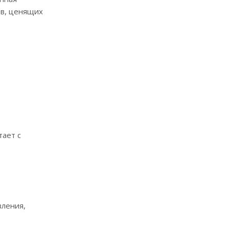
ов, ценящих
тает с
вления,