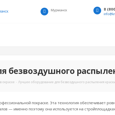
8 (80
Мурманск
анск
info@k
я безвоздушного распылени
в окраске
-
Лучшее оборудование для безвоздушного распыления краски 
офессиональной покраске. Эта технология обеспечивает ров
лов — именно поэтому она используется на стройплощадках,