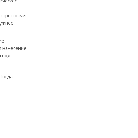
ническое
ектронными
нужное
ие,
и нанесение
й под
 Тогда