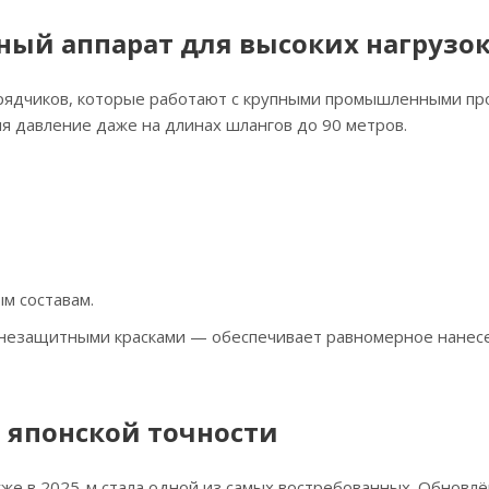
ьный аппарат для высоких нагрузо
рядчиков, которые работают с крупными промышленными пр
яя давление даже на длинах шлангов до 90 метров.
м составам.
гнезащитными красками — обеспечивает равномерное нанес
ие японской точности
, уже в 2025-м стала одной из самых востребованных. Обновл