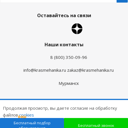
Оставайтесь на связи
Наши контакты
8 (800) 350-09-96
info@krasmehanika.ru
zakaz@krasmehanika.ru
Мурманск
2026 © Красмеханика
Продолжая просмотр, вы даете согласие на обработку
Цены на сайте не являются публичной офертой
файлов
cookies
ваш
подарок
Создание и продвижение сайтов
Бесплатный подбор
ОК
Бесплатный звонок