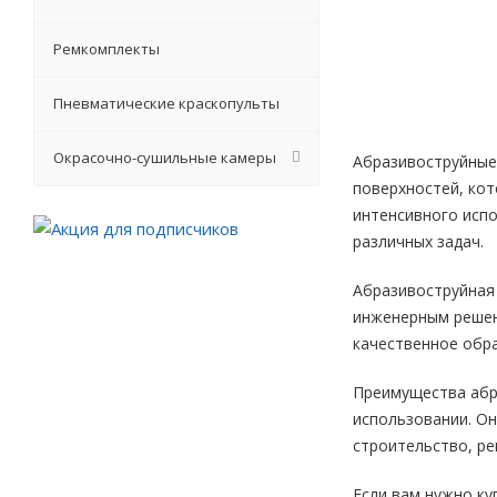
Ремкомплекты
Пневматические краскопульты
Окрасочно-сушильные камеры
Абразивоструйные
поверхностей, кот
интенсивного исп
различных задач.
Абразивоструйная
инженерным решен
качественное обра
Преимущества абр
использовании. О
строительство, ре
Если вам нужно к