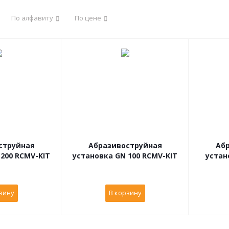
По алфавиту
По цене
струйная
Абразивоструйная
Аб
200 RCMV-KIT
установка GN 100 RCMV-KIT
устан
зину
В корзину