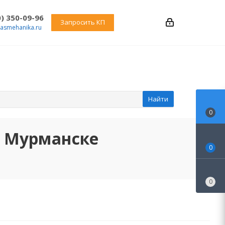
0) 350-09-96
Запросить КП
rasmehanika.ru
Найти
0
в Мурманске
0
0