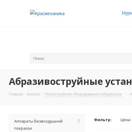
Мурм
Абразивоструйные устан
Главная
-
Каталог
-
Пескоструйное оборудование в Мурманске
-
А
Фильтр:
Цена
Аппараты безвоздушной
покраски