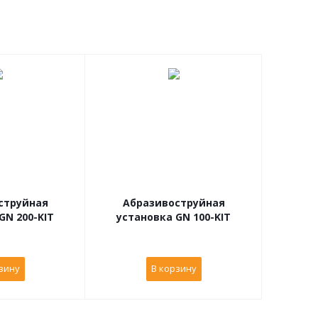
струйная
Абразивоструйная
GN 200-KIT
установка GN 100-KIT
зину
В корзину