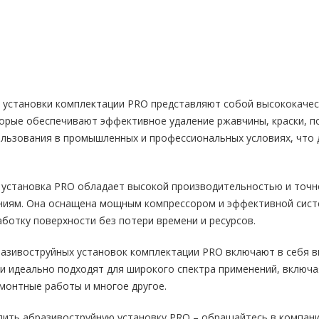
 установки комплектации PRO представляют собой высококаче
орые обеспечивают эффективное удаление ржавчины, краски, по
ользования в промышленных и профессиональных условиях, что
 установка PRO обладает высокой производительностью и точ
иям. Она оснащена мощным компрессором и эффективной систе
ботку поверхности без потери времени и ресурсов.
азивоструйных установок комплектации PRO включают в себя в
ни идеально подходят для широкого спектра применений, вклю
монтные работы и многое другое.
упить абразивоструйную установку PRO – обращайтесь в компан