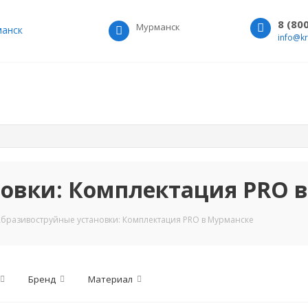
8 (80
Мурманск
анск
info@k
овки: Комплектация PRO 
бразивоструйные установки: Комплектация PRO в Мурманске
Бренд
Материал