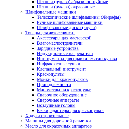
Шланги (рукава) абразивоструйные
Шланги (рукава) окрасочные
Шлифовальные машинки
Телескопические шлифмашины (Жирафы)
Ручные шлифовальные машинки
Шлифовальные диски (круги)
Товары для автосервиса
Аксессуары для мастерской
Влагомаслоотделители
Зарядные устройства
Индукционные нагреватели
Инструменты для правки вмятин кузова
Инфракрасные сушки
Клепальный инструмент
Краскопульты
Мойки для краскопультов
Принадлежности
Манометры на краскопульт
Сварочное оборудование
Сварочные аппараты
Воздушные головы
Бачки, адаптеры для краскопульта
Ходули строительные
Машины для дорожной разметки
Масло для окрасочных аппаратов