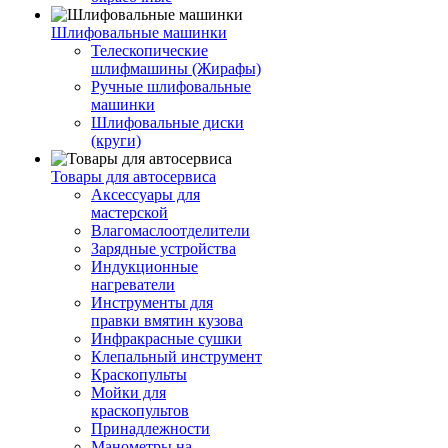
Шлифовальные машинки
Телескопические
шлифмашины (Жирафы)
Ручные шлифовальные
машинки
Шлифовальные диски
(круги)
Товары для автосервиса
Аксессуары для
мастерской
Влагомаслоотделители
Зарядные устройства
Индукционные
нагреватели
Инструменты для
правки вмятин кузова
Инфракрасные сушки
Клепальный инструмент
Краскопульты
Мойки для
краскопультов
Принадлежности
Манометры на