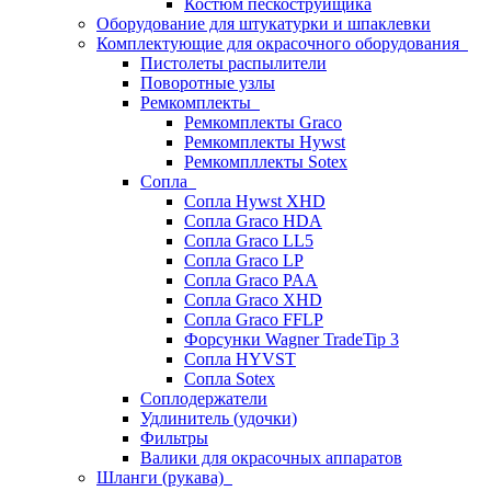
Костюм пескоструйщика
Оборудование для штукатурки и шпаклевки
Комплектующие для окрасочного оборудования
Пистолеты распылители
Поворотные узлы
Ремкомплекты
Ремкомплекты Graco
Ремкомплекты Hywst
Ремкомпллекты Sotex
Сопла
Сопла Hywst XHD
Сопла Graco HDA
Сопла Graco LL5
Сопла Graco LP
Сопла Graco PAA
Сопла Graco XHD
Сопла Graco FFLP
Форсунки Wagner TradeTip 3
Сопла HYVST
Сопла Sotex
Соплодержатели
Удлинитель (удочки)
Фильтры
Валики для окрасочных аппаратов
Шланги (рукава)