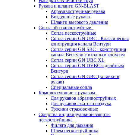
Насадки GN очистки труб
Рукава и шланги GN-BLAST
Абразивоструйные рукава
Воздушные рукава
Шланги высокого давления
Сопла абразивоструйные
Сопла пескоструйные
Сопла серии GN UBC - Классическая
конструкция канала Вентури
Сопла серии GN SBC - конструкция
канала Вентури c входным конусом
Сопла серии GN UBC XL
Сопла серии GN DVBC с двойным
Вентури
Сопла серии GN GBC (вставки в
рукав)
Специальные сопла
Комплектующие к рукавам
Для рукавов абразивоструйных
Для рукавов сжатого воздуха
Тросики страховочные
Средства индивидуальной защиты
пескоструйщика
Фильтр для дыхания
Шлем пескоструйщика