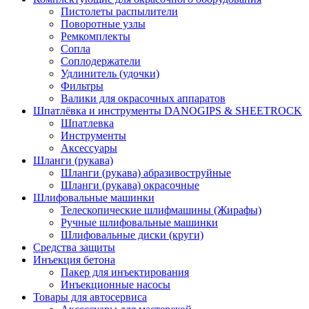
Пистолеты распылители
Поворотные узлы
Ремкомплекты
Сопла
Соплодержатели
Удлинитель (удочки)
Фильтры
Валики для окрасочных аппаратов
Шпатлёвка и инструменты DANOGIPS & SHEETROCK
Шпатлевка
Инструменты
Аксессуары
Шланги (рукава)
Шланги (рукава) абразивоструйные
Шланги (рукава) окрасочные
Шлифовальные машинки
Телескопические шлифмашины (Жирафы)
Ручные шлифовальные машинки
Шлифовальные диски (круги)
Средства защиты
Инъекция бетона
Пакер для инъектирования
Инъекционные насосы
Товары для автосервиса