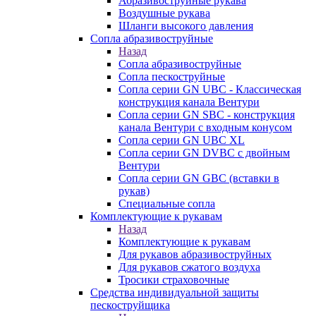
Абразивоструйные рукава
Воздушные рукава
Шланги высокого давления
Сопла абразивоструйные
Назад
Сопла абразивоструйные
Сопла пескоструйные
Сопла серии GN UBC - Классическая
конструкция канала Вентури
Сопла серии GN SBC - конструкция
канала Вентури c входным конусом
Сопла серии GN UBC XL
Сопла серии GN DVBC с двойным
Вентури
Сопла серии GN GBC (вставки в
рукав)
Специальные сопла
Комплектующие к рукавам
Назад
Комплектующие к рукавам
Для рукавов абразивоструйных
Для рукавов сжатого воздуха
Тросики страховочные
Средства индивидуальной защиты
пескоструйщика