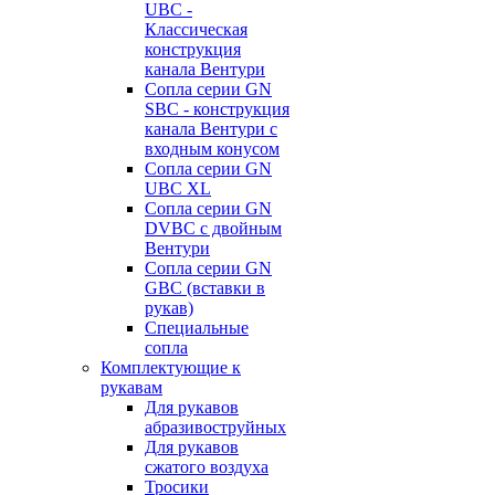
UBC -
Классическая
конструкция
канала Вентури
Сопла серии GN
SBC - конструкция
канала Вентури c
входным конусом
Сопла серии GN
UBC XL
Сопла серии GN
DVBC с двойным
Вентури
Сопла серии GN
GBC (вставки в
рукав)
Специальные
сопла
Комплектующие к
рукавам
Для рукавов
абразивоструйных
Для рукавов
сжатого воздуха
Тросики