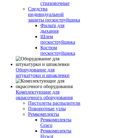
страховочные
Средства
индивидуальной
защиты пескоструйщика
Фильтр для
дыхания
Шлем
пескоструйщика
Костюм
пескоструйщика
Оборудование для
штукатурки и шпаклевки
Комплектующие для
окрасочного оборудования
Пистолеты распылители
Поворотные узлы
Ремкомплекты
Ремкомплекты
Graco
Ремкомплекты
Hywst