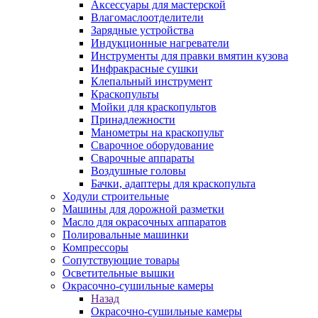
Аксессуары для мастерской
Влагомаслоотделители
Зарядные устройства
Индукционные нагреватели
Инструменты для правки вмятин кузова
Инфракрасные сушки
Клепальный инструмент
Краскопульты
Мойки для краскопультов
Принадлежности
Манометры на краскопульт
Сварочное оборудование
Сварочные аппараты
Воздушные головы
Бачки, адаптеры для краскопульта
Ходули строительные
Машины для дорожной разметки
Масло для окрасочных аппаратов
Полировальные машинки
Компрессоры
Сопутствующие товары
Осветительные вышки
Окрасочно-сушильные камеры
Назад
Окрасочно-сушильные камеры