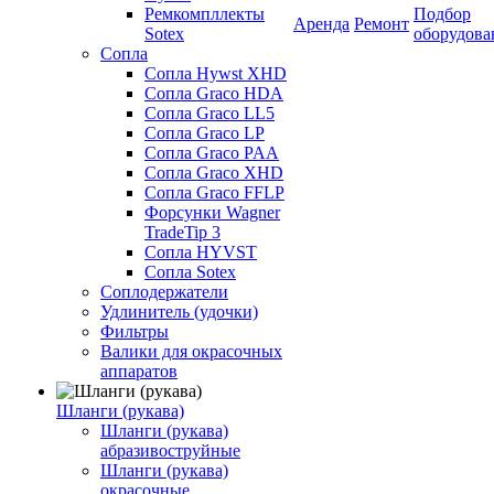
Ремкомпллекты
Подбор
Аренда
Ремонт
Sotex
оборудова
Сопла
Сопла Hywst XHD
Сопла Graco HDA
Сопла Graco LL5
Сопла Graco LP
Сопла Graco PAA
Сопла Graco XHD
Сопла Graco FFLP
Форсунки Wagner
TradeTip 3
Сопла HYVST
Сопла Sotex
Соплодержатели
Удлинитель (удочки)
Фильтры
Валики для окрасочных
аппаратов
Шланги (рукава)
Шланги (рукава)
абразивоструйные
Шланги (рукава)
окрасочные