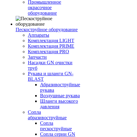
Промышленное
окрасочное
оборудование
Пескоструйное оборудование
Аппараты
Комплектация LIGHT
Комплектация PRIME
Комплектация PRO
Запчасти
Насадки GN очистки
труб
Рукава и шланги GN-
BLAST
Абразивоструйные
рукава
Воздушные рукава
Шланги высокого
давления
Сопла
абразивоструйные
Сопла
пескоструйные
Сопла серии GN