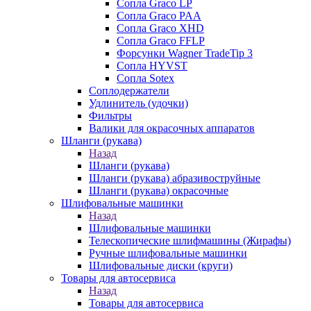
Сопла Graco LP
Сопла Graco PAA
Сопла Graco XHD
Сопла Graco FFLP
Форсунки Wagner TradeTip 3
Сопла HYVST
Сопла Sotex
Соплодержатели
Удлинитель (удочки)
Фильтры
Валики для окрасочных аппаратов
Шланги (рукава)
Назад
Шланги (рукава)
Шланги (рукава) абразивоструйные
Шланги (рукава) окрасочные
Шлифовальные машинки
Назад
Шлифовальные машинки
Телескопические шлифмашины (Жирафы)
Ручные шлифовальные машинки
Шлифовальные диски (круги)
Товары для автосервиса
Назад
Товары для автосервиса