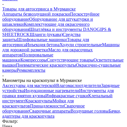
-
Товары для автосервиса в Мурманске
Аппараты безвоздушной покраски
Пескоструйное
оборудование
Оборудование для штукатурки и
шпаклевки
Комплектующие для окрасочного
оборудования
Шпатлёвка и инструменты DANOGIPS &
SHEETROCK
Шланги (рукава)
Средства
защиты
Шлифовальные машинки
Товары для
автосервиса
Инъекция бетона
Ходули строительные
Машины
для дорожной разметки
Масло для окрасочных
аппаратов
Полировальные
машинки
Компрессоры
Сопутствующие товары
Осветительные
вышки
Пневматические краскопульты
Окрасочно-сушильные
камеры
Ремкомплекты
-
Манометры на краскопульт в Мурманске
Аксессуары для мастерской
Влагомаслоотделители
Зарядные
устройства
Индукционные нагреватели
Инструменты для
правки вмятин кузова
Инфракрасные сушки
Клепальный
инструмент
Краскопульты
Мойки для
краскопультов
Принадлежности
Сварочное
оборудование
Сварочные аппараты
Воздушные головы
Бачки,
адаптеры для краскопульта
Фильтр:
Цена