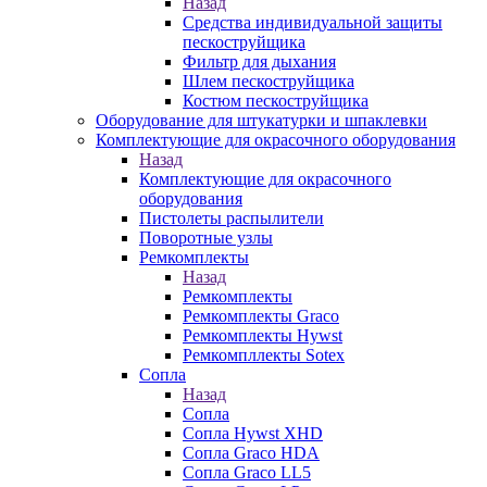
Назад
Средства индивидуальной защиты
пескоструйщика
Фильтр для дыхания
Шлем пескоструйщика
Костюм пескоструйщика
Оборудование для штукатурки и шпаклевки
Комплектующие для окрасочного оборудования
Назад
Комплектующие для окрасочного
оборудования
Пистолеты распылители
Поворотные узлы
Ремкомплекты
Назад
Ремкомплекты
Ремкомплекты Graco
Ремкомплекты Hywst
Ремкомпллекты Sotex
Сопла
Назад
Сопла
Сопла Hywst XHD
Сопла Graco HDA
Сопла Graco LL5