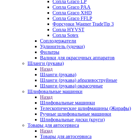
Сопла Graco LP
Сопла Graco PAA
Сопла Graco XHD
Сопла Graco FFLP
Форсунки Wagner TradeTip 3
Сопла HYVST
Сопла Sotex
Соплодержатели
Удлинитель (удочки)
Фильтры
Валики для окрасочных аппаратов
Шланги (рукава)
Назад
Шланги (рукава)
Шланги (рукава) абразивоструйные
Шланги (рукава) окрасочные
Шлифовальные машинки
Назад
Шлифовальные машинки
Телескопические шлифмашины (Жирафы)
Ручные шлифовальные машинки
Шлифовальные диски (круги)
Товары для автосервиса
Назад
Товары для автосервиса