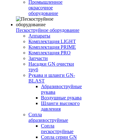
Промышленное
окрасочное
оборудование
Пескоструйное оборудование
Аппараты
Комплектация LIGHT
Комплектация PRIME
Комплектация PRO
Запчасти
Насадки GN очистки
труб
Рукава и шланги GN-
BLAST
Абразивоструйные
рукава
Воздушные рукава
Шланги высокого
давления
Сопла
абразивоструйные
Сопла
пескоструйные
Сопла серии GN