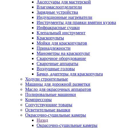
Аксессуары для мастерской
Влагомаслоотделители
Зарядные устройства
Индукционные нагреватели
Инструменты для правки вмятин кузова
Инфракрасные сушки
Клепальный инструмент
Краскопульты
Мойки для краскопультов
Принадлежности
Манометры на краскопульт
Сварочное оборудование
Сварочные аппараты
Воздушные головы
Бачки, адаптеры для краскопульта
Ходули строительные
Машины для дорожной разметки
Масло для окрасочных аппаратов
Полировальные машинки
Компрессоры
Сопутствующие товары
Осветительные вышки
Окрасочно-сушильные камеры
Назад
Окрасочно-сушильные камеры