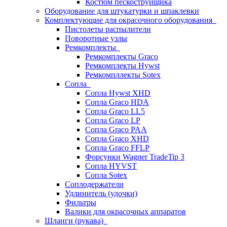
Костюм пескоструйщика
Оборудование для штукатурки и шпаклевки
Комплектующие для окрасочного оборудования
Пистолеты распылители
Поворотные узлы
Ремкомплекты
Ремкомплекты Graco
Ремкомплекты Hywst
Ремкомпллекты Sotex
Сопла
Сопла Hywst XHD
Сопла Graco HDA
Сопла Graco LL5
Сопла Graco LP
Сопла Graco PAA
Сопла Graco XHD
Сопла Graco FFLP
Форсунки Wagner TradeTip 3
Сопла HYVST
Сопла Sotex
Соплодержатели
Удлинитель (удочки)
Фильтры
Валики для окрасочных аппаратов
Шланги (рукава)