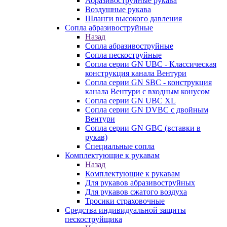
Абразивоструйные рукава
Воздушные рукава
Шланги высокого давления
Сопла абразивоструйные
Назад
Сопла абразивоструйные
Сопла пескоструйные
Сопла серии GN UBC - Классическая
конструкция канала Вентури
Сопла серии GN SBC - конструкция
канала Вентури c входным конусом
Сопла серии GN UBC XL
Сопла серии GN DVBC с двойным
Вентури
Сопла серии GN GBC (вставки в
рукав)
Специальные сопла
Комплектующие к рукавам
Назад
Комплектующие к рукавам
Для рукавов абразивоструйных
Для рукавов сжатого воздуха
Тросики страховочные
Средства индивидуальной защиты
пескоструйщика