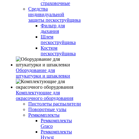
страховочные
Средства
индивидуальной
защиты пескоструйщика
Фильтр для
дыхания
Шлем
пескоструйщика
Костюм
пескоструйщика
Оборудование для
штукатурки и шпаклевки
Комплектующие для
окрасочного оборудования
Пистолеты распылители
Поворотные узлы
Ремкомплекты
Ремкомплекты
Graco
Ремкомплекты
Hywst