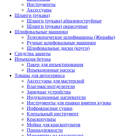
Инструменты
Аксессуары
Шланги (рукава)
Шланги (рукава) абразивоструйные
Шланги (рукава) окрасочные
Шлифовальные машинки
Телескопические шлифмашины (Жирафы)
Ручные шлифовальные машинки
Шлифовальные диски (круги)
Средства защиты
Инъекция бетона
Пакер для инъектирования
Инъекционные насосы
Товары для автосервиса
Аксессуары для мастерской
Влагомаслоотделители
Зарядные устройства
Индукционные нагреватели
Инструменты для правки вмятин кузова
Инфракрасные сушки
Клепальный инструмент
Краскопульты
Мойки для краскопультов
Принадлежности
Манометры на краскопульт