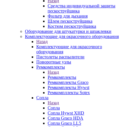
Назад
Средства индивидуальной защиты
пескоструйщика
Фильтр для дыхания
Шлем пескоструйщика
Костюм пескоструйщика
Оборудование для штукатурки и шпаклевки
Комплектующие для окрасочного оборудования
Назад
Комплектующие для окрасочного
оборудования
Пистолеты распылители
Поворотные узлы
Ремкомплекты
Назад
Ремкомплекты
Ремкомплекты Graco
Ремкомплекты Hywst
Ремкомпллекты Sotex
Сопла
Назад
Сопла
Сопла Hywst XHD
Сопла Graco HDA
Сопла Graco LL5