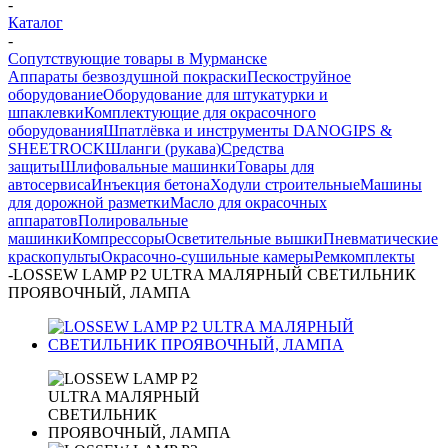
-
Каталог
-
Сопутствующие товары в Мурманске
Аппараты безвоздушной покраски
Пескоструйное
оборудование
Оборудование для штукатурки и
шпаклевки
Комплектующие для окрасочного
оборудования
Шпатлёвка и инструменты DANOGIPS &
SHEETROCK
Шланги (рукава)
Средства
защиты
Шлифовальные машинки
Товары для
автосервиса
Инъекция бетона
Ходули строительные
Машины
для дорожной разметки
Масло для окрасочных
аппаратов
Полировальные
машинки
Компрессоры
Осветительные вышки
Пневматические
краскопульты
Окрасочно-сушильные камеры
Ремкомплекты
-
LOSSEW LAMP P2 ULTRA МАЛЯРНЫЙ СВЕТИЛЬНИК
ПРОЯВОЧНЫЙ, ЛАМПА