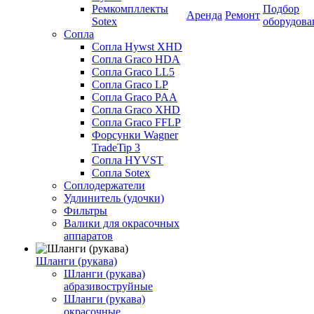
Ремкомпллекты
Подбор
Аренда
Ремонт
Sotex
оборудова
Сопла
Сопла Hywst XHD
Сопла Graco HDA
Сопла Graco LL5
Сопла Graco LP
Сопла Graco PAA
Сопла Graco XHD
Сопла Graco FFLP
Форсунки Wagner
TradeTip 3
Сопла HYVST
Сопла Sotex
Соплодержатели
Удлинитель (удочки)
Фильтры
Валики для окрасочных
аппаратов
Шланги (рукава)
Шланги (рукава)
абразивоструйные
Шланги (рукава)
окрасочные