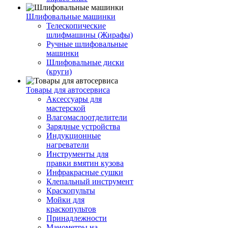
Шлифовальные машинки
Телескопические
шлифмашины (Жирафы)
Ручные шлифовальные
машинки
Шлифовальные диски
(круги)
Товары для автосервиса
Аксессуары для
мастерской
Влагомаслоотделители
Зарядные устройства
Индукционные
нагреватели
Инструменты для
правки вмятин кузова
Инфракрасные сушки
Клепальный инструмент
Краскопульты
Мойки для
краскопультов
Принадлежности
Манометры на