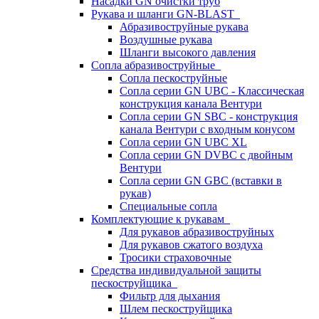
Насадки GN очистки труб
Рукава и шланги GN-BLAST
Абразивоструйные рукава
Воздушные рукава
Шланги высокого давления
Сопла абразивоструйные
Сопла пескоструйные
Сопла серии GN UBC - Классическая
конструкция канала Вентури
Сопла серии GN SBC - конструкция
канала Вентури c входным конусом
Сопла серии GN UBC XL
Сопла серии GN DVBC с двойным
Вентури
Сопла серии GN GBC (вставки в
рукав)
Специальные сопла
Комплектующие к рукавам
Для рукавов абразивоструйных
Для рукавов сжатого воздуха
Тросики страховочные
Средства индивидуальной защиты
пескоструйщика
Фильтр для дыхания
Шлем пескоструйщика