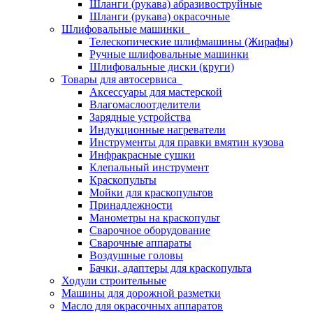
Шланги (рукава) абразивоструйные
Шланги (рукава) окрасочные
Шлифовальные машинки
Телескопические шлифмашины (Жирафы)
Ручные шлифовальные машинки
Шлифовальные диски (круги)
Товары для автосервиса
Аксессуары для мастерской
Влагомаслоотделители
Зарядные устройства
Индукционные нагреватели
Инструменты для правки вмятин кузова
Инфракрасные сушки
Клепальный инструмент
Краскопульты
Мойки для краскопультов
Принадлежности
Манометры на краскопульт
Сварочное оборудование
Сварочные аппараты
Воздушные головы
Бачки, адаптеры для краскопульта
Ходули строительные
Машины для дорожной разметки
Масло для окрасочных аппаратов