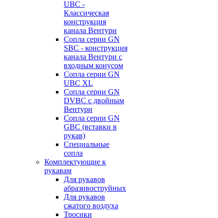
UBC -
Классическая
конструкция
канала Вентури
Сопла серии GN
SBC - конструкция
канала Вентури c
входным конусом
Сопла серии GN
UBC XL
Сопла серии GN
DVBC с двойным
Вентури
Сопла серии GN
GBC (вставки в
рукав)
Специальные
сопла
Комплектующие к
рукавам
Для рукавов
абразивоструйных
Для рукавов
сжатого воздуха
Тросики