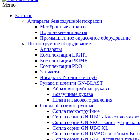
Меню
Каталог
Аппараты безвоздушной покраски
Мембранные аппараты
Поршневые аппараты
Промышленное окрасочное оборудование
Пескоструйное оборудование
Аппараты
Комплектация LIGHT
Комплектация PRIME
Комплектация PRO
Запчасти
Насадки GN очистки труб
Рукава и шланги GN-BLAST
Абразивоструйные рукава
Воздушные рукава
Шланги высокого давления
Сопла абразивоструйные
Сопла пескоструйные
Сопла серии GN UBC - Классическая ко
Сопла серии GN SBC - конструкция кан
Сопла серии GN UBC XL
Сопла серии GN DVBC с двойным Вен
Сопла серии GN GBC (вставки в рукав)