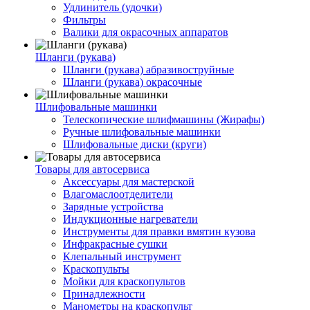
Удлинитель (удочки)
Фильтры
Валики для окрасочных аппаратов
Шланги (рукава)
Шланги (рукава) абразивоструйные
Шланги (рукава) окрасочные
Шлифовальные машинки
Телескопические шлифмашины (Жирафы)
Ручные шлифовальные машинки
Шлифовальные диски (круги)
Товары для автосервиса
Аксессуары для мастерской
Влагомаслоотделители
Зарядные устройства
Индукционные нагреватели
Инструменты для правки вмятин кузова
Инфракрасные сушки
Клепальный инструмент
Краскопульты
Мойки для краскопультов
Принадлежности
Манометры на краскопульт