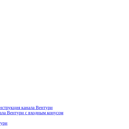
нструкция канала Вентури
ала Вентури c входным конусом
тури