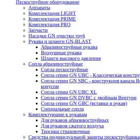
Пескоструйное оборудование
Аппараты
Комплектация LIGHT
Комплектация PRIME
Комплектация PRO
Запчасти
Насадки GN очистки труб
Рукава и шланги GN-BLAST
Абразивоструйные рукава
Воздушные рукава
Шланги высокого давления
Сопла абразивоструйные
Сопла пескоструйные
Сопла серии GN UBC - Классическая констру
Сопла серии GN SBC - конструкция канала В
конусом
Сопла серии GN UBC XL
Сопла серии GN DVBC с двойным Вентури
Сопла серии GN GBC (вставки в рукав)
Специальные сопла
Комплектующие к рукавам
Для рукавов абразивоструйных
Для рукавов сжатого воздуха
Тросики страховочные
Средства индивидуальной защиты пескоструйщика