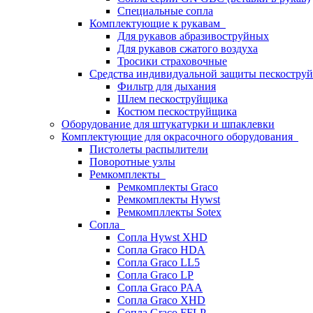
Специальные сопла
Комплектующие к рукавам
Для рукавов абразивоструйных
Для рукавов сжатого воздуха
Тросики страховочные
Средства индивидуальной защиты пескостр
Фильтр для дыхания
Шлем пескоструйщика
Костюм пескоструйщика
Оборудование для штукатурки и шпаклевки
Комплектующие для окрасочного оборудования
Пистолеты распылители
Поворотные узлы
Ремкомплекты
Ремкомплекты Graco
Ремкомплекты Hywst
Ремкомпллекты Sotex
Сопла
Сопла Hywst XHD
Сопла Graco HDA
Сопла Graco LL5
Сопла Graco LP
Сопла Graco PAA
Сопла Graco XHD
Сопла Graco FFLP