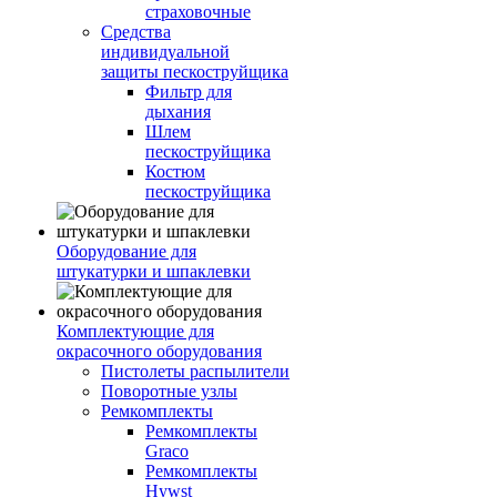
страховочные
Средства
индивидуальной
защиты пескоструйщика
Фильтр для
дыхания
Шлем
пескоструйщика
Костюм
пескоструйщика
Оборудование для
штукатурки и шпаклевки
Комплектующие для
окрасочного оборудования
Пистолеты распылители
Поворотные узлы
Ремкомплекты
Ремкомплекты
Graco
Ремкомплекты
Hywst