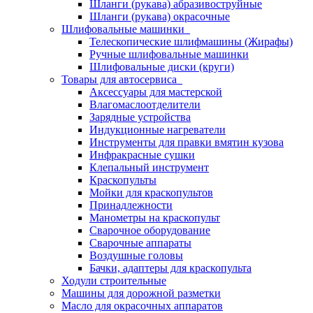
Шланги (рукава) абразивоструйные
Шланги (рукава) окрасочные
Шлифовальные машинки
Телескопические шлифмашины (Жирафы)
Ручные шлифовальные машинки
Шлифовальные диски (круги)
Товары для автосервиса
Аксессуары для мастерской
Влагомаслоотделители
Зарядные устройства
Индукционные нагреватели
Инструменты для правки вмятин кузова
Инфракрасные сушки
Клепальный инструмент
Краскопульты
Мойки для краскопультов
Принадлежности
Манометры на краскопульт
Сварочное оборудование
Сварочные аппараты
Воздушные головы
Бачки, адаптеры для краскопульта
Ходули строительные
Машины для дорожной разметки
Масло для окрасочных аппаратов