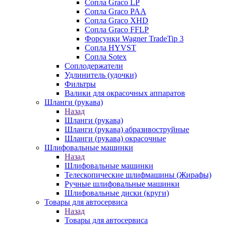
Сопла Graco LP
Сопла Graco PAA
Сопла Graco XHD
Сопла Graco FFLP
Форсунки Wagner TradeTip 3
Сопла HYVST
Сопла Sotex
Соплодержатели
Удлинитель (удочки)
Фильтры
Валики для окрасочных аппаратов
Шланги (рукава)
Назад
Шланги (рукава)
Шланги (рукава) абразивоструйные
Шланги (рукава) окрасочные
Шлифовальные машинки
Назад
Шлифовальные машинки
Телескопические шлифмашины (Жирафы)
Ручные шлифовальные машинки
Шлифовальные диски (круги)
Товары для автосервиса
Назад
Товары для автосервиса