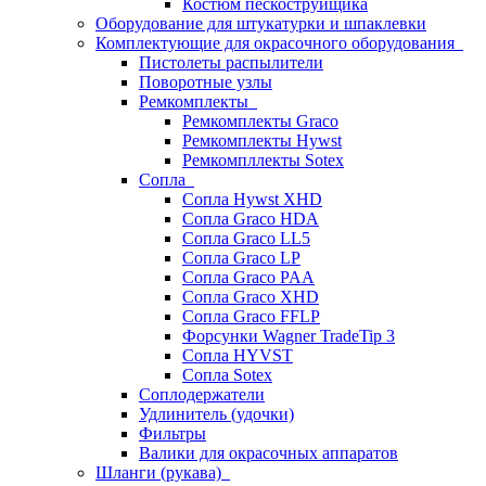
Костюм пескоструйщика
Оборудование для штукатурки и шпаклевки
Комплектующие для окрасочного оборудования
Пистолеты распылители
Поворотные узлы
Ремкомплекты
Ремкомплекты Graco
Ремкомплекты Hywst
Ремкомпллекты Sotex
Сопла
Сопла Hywst XHD
Сопла Graco HDA
Сопла Graco LL5
Сопла Graco LP
Сопла Graco PAA
Сопла Graco XHD
Сопла Graco FFLP
Форсунки Wagner TradeTip 3
Сопла HYVST
Сопла Sotex
Соплодержатели
Удлинитель (удочки)
Фильтры
Валики для окрасочных аппаратов
Шланги (рукава)