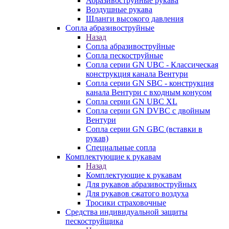
Абразивоструйные рукава
Воздушные рукава
Шланги высокого давления
Сопла абразивоструйные
Назад
Сопла абразивоструйные
Сопла пескоструйные
Сопла серии GN UBC - Классическая
конструкция канала Вентури
Сопла серии GN SBC - конструкция
канала Вентури c входным конусом
Сопла серии GN UBC XL
Сопла серии GN DVBC с двойным
Вентури
Сопла серии GN GBC (вставки в
рукав)
Специальные сопла
Комплектующие к рукавам
Назад
Комплектующие к рукавам
Для рукавов абразивоструйных
Для рукавов сжатого воздуха
Тросики страховочные
Средства индивидуальной защиты
пескоструйщика