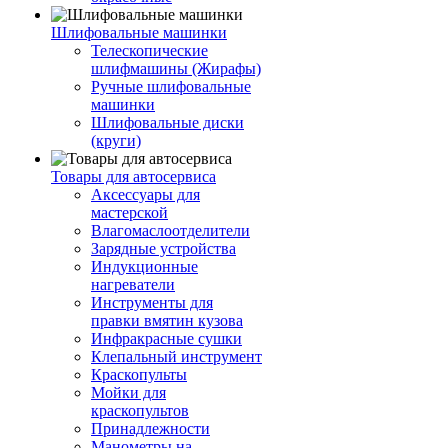
Шлифовальные машинки
Телескопические
шлифмашины (Жирафы)
Ручные шлифовальные
машинки
Шлифовальные диски
(круги)
Товары для автосервиса
Аксессуары для
мастерской
Влагомаслоотделители
Зарядные устройства
Индукционные
нагреватели
Инструменты для
правки вмятин кузова
Инфракрасные сушки
Клепальный инструмент
Краскопульты
Мойки для
краскопультов
Принадлежности
Манометры на