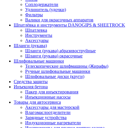
Соплодержатели
Удлинитель (удочки)
Фильтры
Валики для окрасочных аппаратов
Шпатлёвка и инструменты DANOGIPS & SHEETROCK
Шпатлевка
Инструменты
Аксессуары
Шланги (рукава)
Шланги (рукава) абразивоструйные
Шланги (рукава) окрасочные
Шлифовальные машинки
Телескопические шлифмашины (Жирафы)
Ручные шлифовальные машинки
Шлифовальные диски (круги)
Средства защиты
Инъекция бетона
Пакер для инъектирования
Инъекционные насосы
Товары для автосервиса
Аксессуары для мастерской
Влагомаслоотделители
Зарядные устройства
Индукционные нагреватели
Инструменты для правки вмятин кузова