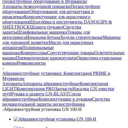
Пескоструйное оборудование в Мурманске
Аппараты безвоздушной покраски
Пескоструйное
оборудование
Оборудование для штукатурки и
шпаклевки
Комплектующие для окрасочного
оборудования
Шпатлёвка и инструменты DANOGIPS &
SHEETROCK
Шланги (рукава)
Средства
защиты
Шлифовальные машинки
Товары для
автосервиса
Инъекция бетона
Ходули строительные
Машины
для дорожной разметки
Масло для окрасочных
аппаратов
Полировальные
машинки
Компрессоры
Сопутствующие товары
Осветительные
вышки
Пневматические краскопульты
Окрасочно-сушильные
камеры
Ремкомплекты
-
Абразивоструйные установки: Комплектация PRIME в
Мурманске
Аппараты
Аппараты абразивоструйные
Комплектация
LIGHT
Комплектация PRO
Запчасти
Насадки GN очистки
труб
Рукава и шланги GN-BLAST
Сопла
абразивоструйные
Комплектующие к рукавам
Средства
индивидуальной защиты пескоструйщика
-
Абразивоструйная установка GN 100-H