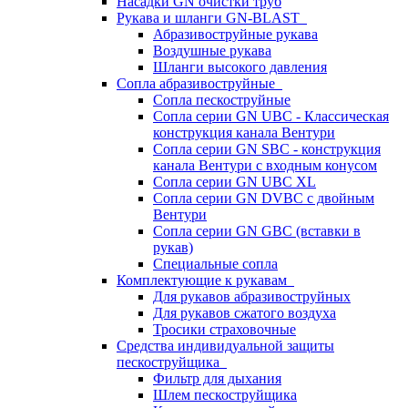
Насадки GN очистки труб
Рукава и шланги GN-BLAST
Абразивоструйные рукава
Воздушные рукава
Шланги высокого давления
Сопла абразивоструйные
Сопла пескоструйные
Сопла серии GN UBC - Классическая
конструкция канала Вентури
Сопла серии GN SBC - конструкция
канала Вентури c входным конусом
Сопла серии GN UBC XL
Сопла серии GN DVBC с двойным
Вентури
Сопла серии GN GBC (вставки в
рукав)
Специальные сопла
Комплектующие к рукавам
Для рукавов абразивоструйных
Для рукавов сжатого воздуха
Тросики страховочные
Средства индивидуальной защиты
пескоструйщика
Фильтр для дыхания
Шлем пескоструйщика