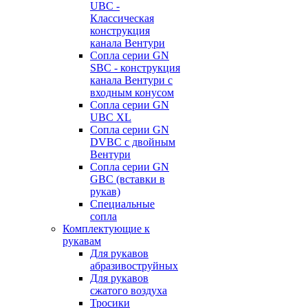
UBC -
Классическая
конструкция
канала Вентури
Сопла серии GN
SBC - конструкция
канала Вентури c
входным конусом
Сопла серии GN
UBC XL
Сопла серии GN
DVBC с двойным
Вентури
Сопла серии GN
GBC (вставки в
рукав)
Специальные
сопла
Комплектующие к
рукавам
Для рукавов
абразивоструйных
Для рукавов
сжатого воздуха
Тросики