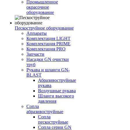
Промышленное
окрасочное
оборудование
Пескоструйное оборудование
Аппараты
Комплектация LIGHT
Комплектация PRIME
Комплектация PRO
Запчасти
Насадки GN очистки
труб
Рукава и шланги GN-
BLAST
Абразивоструйные
рукава
Воздушные рукава
Шланги высокого
давления
Сопла
абразивоструйные
Сопла
пескоструйные
Сопла серии GN