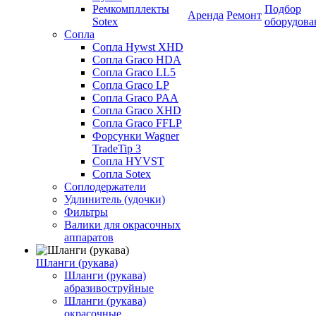
Ремкомпллекты
Подбор
Аренда
Ремонт
Sotex
оборудова
Сопла
Сопла Hywst XHD
Сопла Graco HDA
Сопла Graco LL5
Сопла Graco LP
Сопла Graco PAA
Сопла Graco XHD
Сопла Graco FFLP
Форсунки Wagner
TradeTip 3
Сопла HYVST
Сопла Sotex
Соплодержатели
Удлинитель (удочки)
Фильтры
Валики для окрасочных
аппаратов
Шланги (рукава)
Шланги (рукава)
абразивоструйные
Шланги (рукава)
окрасочные