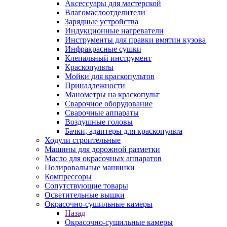
Аксессуары для мастерской
Влагомаслоотделители
Зарядные устройства
Индукционные нагреватели
Инструменты для правки вмятин кузова
Инфракрасные сушки
Клепальный инструмент
Краскопульты
Мойки для краскопультов
Принадлежности
Манометры на краскопульт
Сварочное оборудование
Сварочные аппараты
Воздушные головы
Бачки, адаптеры для краскопульта
Ходули строительные
Машины для дорожной разметки
Масло для окрасочных аппаратов
Полировальные машинки
Компрессоры
Сопутствующие товары
Осветительные вышки
Окрасочно-сушильные камеры
Назад
Окрасочно-сушильные камеры