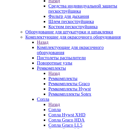
Назад
Средства индивидуальной защиты
пескоструйщика
Фильтр для дыхания
Шлем пескоструйщика
Костюм пескоструйщика
Оборудование для штукатурки и шпаклевки
Комплектующие для окрасочного оборудования
Назад
Комплектующие для окрасочного
оборудования
Пистолеты распылители
Поворотные узлы
Ремкомплекты
Назад
Ремкомплекты
Ремкомплекты Graco
Ремкомплекты Hywst
Ремкомпллекты Sotex
Сопла
Назад
Сопла
Сопла Hywst XHD
Сопла Graco HDA
Сопла Graco LL5