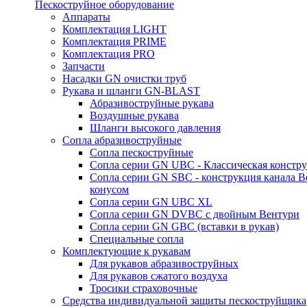
Пескоструйное оборудование
Аппараты
Комплектация LIGHT
Комплектация PRIME
Комплектация PRO
Запчасти
Насадки GN очистки труб
Рукава и шланги GN-BLAST
Абразивоструйные рукава
Воздушные рукава
Шланги высокого давления
Сопла абразивоструйные
Сопла пескоструйные
Сопла серии GN UBC - Классическая констру
Сопла серии GN SBC - конструкция канала В
конусом
Сопла серии GN UBC XL
Сопла серии GN DVBC с двойным Вентури
Сопла серии GN GBC (вставки в рукав)
Специальные сопла
Комплектующие к рукавам
Для рукавов абразивоструйных
Для рукавов сжатого воздуха
Тросики страховочные
Средства индивидуальной защиты пескоструйщика