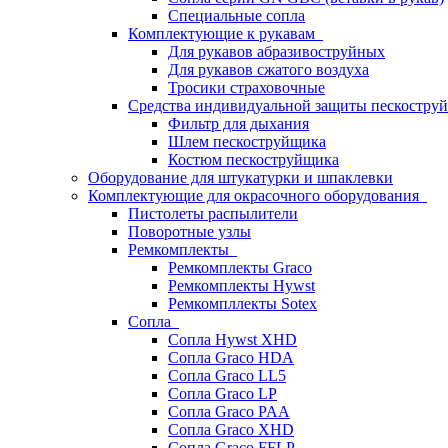
Специальные сопла
Комплектующие к рукавам
Для рукавов абразивоструйных
Для рукавов сжатого воздуха
Тросики страховочные
Средства индивидуальной защиты пескостр
Фильтр для дыхания
Шлем пескоструйщика
Костюм пескоструйщика
Оборудование для штукатурки и шпаклевки
Комплектующие для окрасочного оборудования
Пистолеты распылители
Поворотные узлы
Ремкомплекты
Ремкомплекты Graco
Ремкомплекты Hywst
Ремкомпллекты Sotex
Сопла
Сопла Hywst XHD
Сопла Graco HDA
Сопла Graco LL5
Сопла Graco LP
Сопла Graco PAA
Сопла Graco XHD
Сопла Graco FFLP