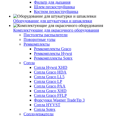
Фильтр для дыхания
Шлем пескоструйщика
Костюм пескоструйщика
Оборудование для штукатурки и шпаклевки
Комплектующие для окрасочного оборудования
Пистолеты распылители
Поворотные узлы
Ремкомплекты
Ремкомплекты Graco
Ремкомплекты Hywst
Ремкомпллекты Sotex
Сопла
Сопла Hywst XHD
Сопла Graco HDA
Сопла Graco LL5
Сопла Graco LP
Сопла Graco PAA
Сопла Graco XHD
Сопла Graco FFLP
Форсунки Wagner TradeTip 3
Сопла HYVST
Сопла Sotex
Соплодержатели