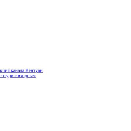
кция канала Вентури
ентури c входным