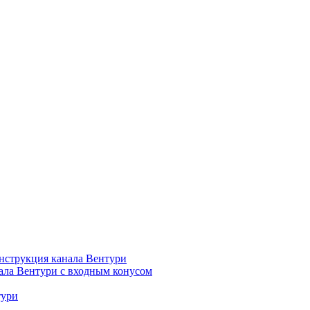
нструкция канала Вентури
ала Вентури c входным конусом
тури