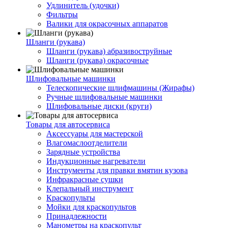
Удлинитель (удочки)
Фильтры
Валики для окрасочных аппаратов
Шланги (рукава)
Шланги (рукава) абразивоструйные
Шланги (рукава) окрасочные
Шлифовальные машинки
Телескопические шлифмашины (Жирафы)
Ручные шлифовальные машинки
Шлифовальные диски (круги)
Товары для автосервиса
Аксессуары для мастерской
Влагомаслоотделители
Зарядные устройства
Индукционные нагреватели
Инструменты для правки вмятин кузова
Инфракрасные сушки
Клепальный инструмент
Краскопульты
Мойки для краскопультов
Принадлежности
Манометры на краскопульт