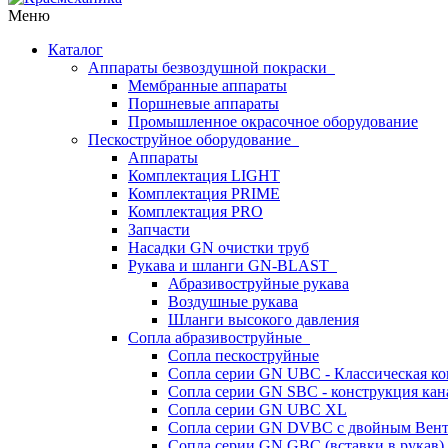
Меню
Каталог
Аппараты безвоздушной покраски
Мембранные аппараты
Поршневые аппараты
Промышленное окрасочное оборудование
Пескоструйное оборудование
Аппараты
Комплектация LIGHT
Комплектация PRIME
Комплектация PRO
Запчасти
Насадки GN очистки труб
Рукава и шланги GN-BLAST
Абразивоструйные рукава
Воздушные рукава
Шланги высокого давления
Сопла абразивоструйные
Сопла пескоструйные
Сопла серии GN UBC - Классическая ко
Сопла серии GN SBC - конструкция кан
Сопла серии GN UBC XL
Сопла серии GN DVBC с двойным Вен
Сопла серии GN GBC (вставки в рукав)