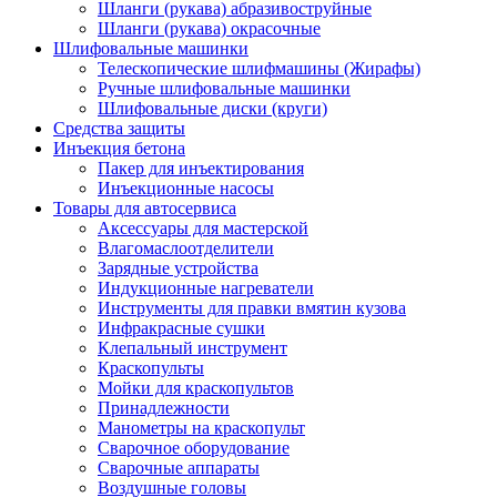
Шланги (рукава) абразивоструйные
Шланги (рукава) окрасочные
Шлифовальные машинки
Телескопические шлифмашины (Жирафы)
Ручные шлифовальные машинки
Шлифовальные диски (круги)
Средства защиты
Инъекция бетона
Пакер для инъектирования
Инъекционные насосы
Товары для автосервиса
Аксессуары для мастерской
Влагомаслоотделители
Зарядные устройства
Индукционные нагреватели
Инструменты для правки вмятин кузова
Инфракрасные сушки
Клепальный инструмент
Краскопульты
Мойки для краскопультов
Принадлежности
Манометры на краскопульт
Сварочное оборудование
Сварочные аппараты
Воздушные головы