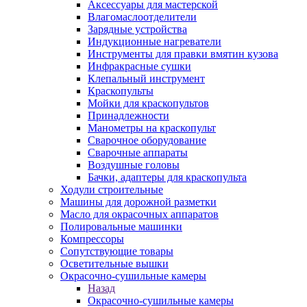
Аксессуары для мастерской
Влагомаслоотделители
Зарядные устройства
Индукционные нагреватели
Инструменты для правки вмятин кузова
Инфракрасные сушки
Клепальный инструмент
Краскопульты
Мойки для краскопультов
Принадлежности
Манометры на краскопульт
Сварочное оборудование
Сварочные аппараты
Воздушные головы
Бачки, адаптеры для краскопульта
Ходули строительные
Машины для дорожной разметки
Масло для окрасочных аппаратов
Полировальные машинки
Компрессоры
Сопутствующие товары
Осветительные вышки
Окрасочно-сушильные камеры
Назад
Окрасочно-сушильные камеры