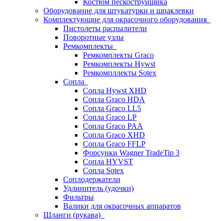
Костюм пескоструйщика
Оборудование для штукатурки и шпаклевки
Комплектующие для окрасочного оборудования
Пистолеты распылители
Поворотные узлы
Ремкомплекты
Ремкомплекты Graco
Ремкомплекты Hywst
Ремкомпллекты Sotex
Сопла
Сопла Hywst XHD
Сопла Graco HDA
Сопла Graco LL5
Сопла Graco LP
Сопла Graco PAA
Сопла Graco XHD
Сопла Graco FFLP
Форсунки Wagner TradeTip 3
Сопла HYVST
Сопла Sotex
Соплодержатели
Удлинитель (удочки)
Фильтры
Валики для окрасочных аппаратов
Шланги (рукава)