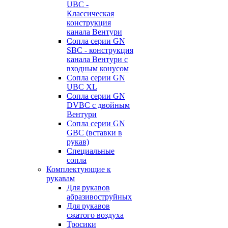
UBC -
Классическая
конструкция
канала Вентури
Сопла серии GN
SBC - конструкция
канала Вентури c
входным конусом
Сопла серии GN
UBC XL
Сопла серии GN
DVBC с двойным
Вентури
Сопла серии GN
GBC (вставки в
рукав)
Специальные
сопла
Комплектующие к
рукавам
Для рукавов
абразивоструйных
Для рукавов
сжатого воздуха
Тросики