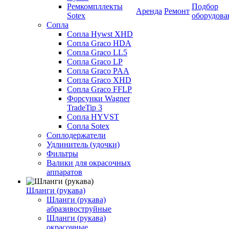
Ремкомпллекты
Подбор
Аренда
Ремонт
Sotex
оборудова
Сопла
Сопла Hywst XHD
Сопла Graco HDA
Сопла Graco LL5
Сопла Graco LP
Сопла Graco PAA
Сопла Graco XHD
Сопла Graco FFLP
Форсунки Wagner
TradeTip 3
Сопла HYVST
Сопла Sotex
Соплодержатели
Удлинитель (удочки)
Фильтры
Валики для окрасочных
аппаратов
Шланги (рукава)
Шланги (рукава)
абразивоструйные
Шланги (рукава)
окрасочные