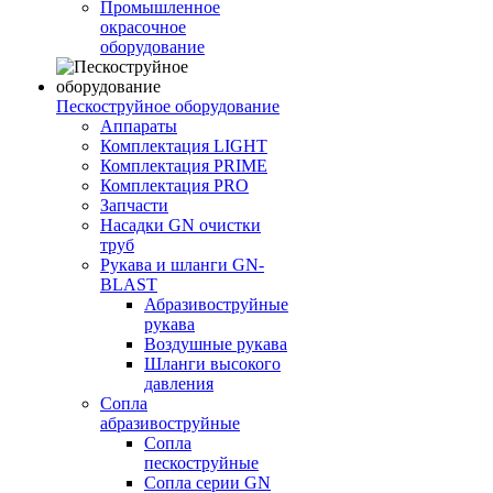
Промышленное
окрасочное
оборудование
Пескоструйное оборудование
Аппараты
Комплектация LIGHT
Комплектация PRIME
Комплектация PRO
Запчасти
Насадки GN очистки
труб
Рукава и шланги GN-
BLAST
Абразивоструйные
рукава
Воздушные рукава
Шланги высокого
давления
Сопла
абразивоструйные
Сопла
пескоструйные
Сопла серии GN