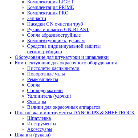
Комплектация LIGHT
Комплектация PRIME
Комплектация PRO
Запчасти
Насадки GN очистки труб
Рукава и шланги GN-BLAST
Сопла абразивоструйные
Комплектующие к рукавам
Средства индивидуальной защиты
пескоструйщика
Оборудование для штукатурки и шпаклевки
Комплектующие для окрасочного оборудования
Пистолеты распылители
Поворотные узлы
Ремкомплекты
Сопла
Соплодержатели
Удлинитель (удочки)
Фильтры
Валики для окрасочных аппаратов
Шпатлёвка и инструменты DANOGIPS & SHEETROCK
Шпатлевка
Инструменты
Аксессуары
Шланги (рукава)