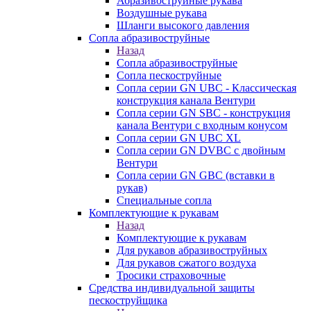
Абразивоструйные рукава
Воздушные рукава
Шланги высокого давления
Сопла абразивоструйные
Назад
Сопла абразивоструйные
Сопла пескоструйные
Сопла серии GN UBC - Классическая
конструкция канала Вентури
Сопла серии GN SBC - конструкция
канала Вентури c входным конусом
Сопла серии GN UBC XL
Сопла серии GN DVBC с двойным
Вентури
Сопла серии GN GBC (вставки в
рукав)
Специальные сопла
Комплектующие к рукавам
Назад
Комплектующие к рукавам
Для рукавов абразивоструйных
Для рукавов сжатого воздуха
Тросики страховочные
Средства индивидуальной защиты
пескоструйщика