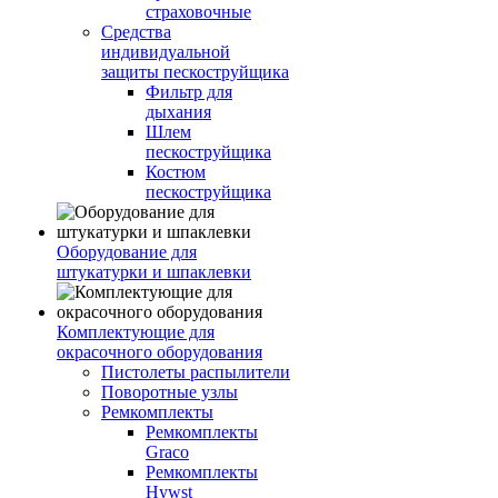
страховочные
Средства
индивидуальной
защиты пескоструйщика
Фильтр для
дыхания
Шлем
пескоструйщика
Костюм
пескоструйщика
Оборудование для
штукатурки и шпаклевки
Комплектующие для
окрасочного оборудования
Пистолеты распылители
Поворотные узлы
Ремкомплекты
Ремкомплекты
Graco
Ремкомплекты
Hywst