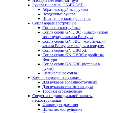
Насадки GN очистки труб
Рукава и шланги GN-BLAST
Абразивоструйные рукава
Воздушные рукава
Шланги высокого давления
Сопла абразивоструйные
Сопла пескоструйные
Сопла серии GN UBC - Классическая
конструкция канала Вентури
Сопла серии GN SBC - конструкция
канала Вентури c входным конусом
Сопла серии GN UBC XL
Сопла серии GN DVBC с двойным
Вентури
Сопла серии GN GBC (вставки в
рукав)
Специальные сопла
Комплектующие к рукавам
Для рукавов абразивоструйных
Для рукавов сжатого воздуха
Тросики страховочные
Средства индивидуальной защиты
пескоструйщика
Фильтр для дыхания
Шлем пескоструйщика