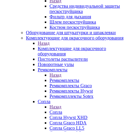
Назад
Средства индивидуальной защиты
пескоструйщика
Фильтр для дыхания
Шлем пескоструйщика
Костюм пескоструйщика
Оборудование для штукатурки и шпаклевки
Комплектующие для окрасочного оборудования
Назад
Комплектующие для окрасочного
оборудования
Пистолеты распылители
Поворотные узлы
Ремкомплекты
Назад
Ремкомплекты
Ремкомплекты Graco
Ремкомплекты Hywst
Ремкомпллекты Sotex
Сопла
Назад
Сопла
Сопла Hywst XHD
Сопла Graco HDA
Сопла Graco LL5