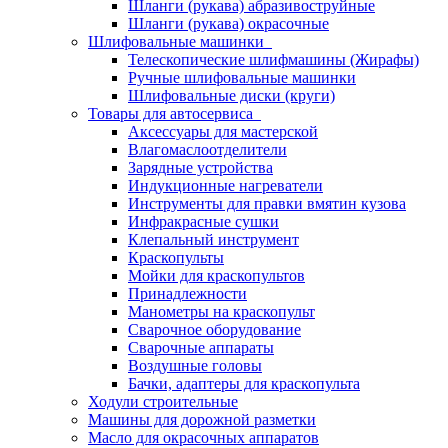
Шланги (рукава) абразивоструйные
Шланги (рукава) окрасочные
Шлифовальные машинки
Телескопические шлифмашины (Жирафы)
Ручные шлифовальные машинки
Шлифовальные диски (круги)
Товары для автосервиса
Аксессуары для мастерской
Влагомаслоотделители
Зарядные устройства
Индукционные нагреватели
Инструменты для правки вмятин кузова
Инфракрасные сушки
Клепальный инструмент
Краскопульты
Мойки для краскопультов
Принадлежности
Манометры на краскопульт
Сварочное оборудование
Сварочные аппараты
Воздушные головы
Бачки, адаптеры для краскопульта
Ходули строительные
Машины для дорожной разметки
Масло для окрасочных аппаратов