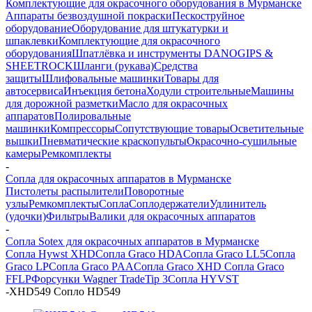
Комплектующие для окрасочного оборудования в Мурманске
Аппараты безвоздушной покраски
Пескоструйное
оборудование
Оборудование для штукатурки и
шпаклевки
Комплектующие для окрасочного
оборудования
Шпатлёвка и инструменты DANOGIPS &
SHEETROCK
Шланги (рукава)
Средства
защиты
Шлифовальные машинки
Товары для
автосервиса
Инъекция бетона
Ходули строительные
Машины
для дорожной разметки
Масло для окрасочных
аппаратов
Полировальные
машинки
Компрессоры
Сопутствующие товары
Осветительные
вышки
Пневматические краскопульты
Окрасочно-сушильные
камеры
Ремкомплекты
-
Сопла для окрасочных аппаратов в Мурманске
Пистолеты распылители
Поворотные
узлы
Ремкомплекты
Сопла
Соплодержатели
Удлинитель
(удочки)
Фильтры
Валики для окрасочных аппаратов
-
Сопла Sotex для окрасочных аппаратов в Мурманске
Сопла Hywst XHD
Сопла Graco HDA
Сопла Graco LL5
Сопла
Graco LP
Сопла Graco PAA
Сопла Graco XHD
Сопла Graco
FFLP
Форсунки Wagner TradeTip 3
Сопла HYVST
-
XHD549 Сопло HD549