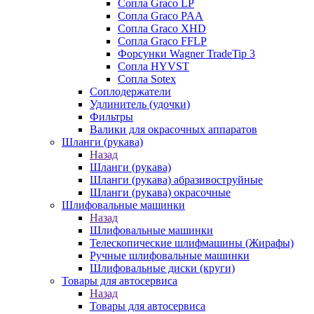
Сопла Graco LP
Сопла Graco PAA
Сопла Graco XHD
Сопла Graco FFLP
Форсунки Wagner TradeTip 3
Сопла HYVST
Сопла Sotex
Соплодержатели
Удлинитель (удочки)
Фильтры
Валики для окрасочных аппаратов
Шланги (рукава)
Назад
Шланги (рукава)
Шланги (рукава) абразивоструйные
Шланги (рукава) окрасочные
Шлифовальные машинки
Назад
Шлифовальные машинки
Телескопические шлифмашины (Жирафы)
Ручные шлифовальные машинки
Шлифовальные диски (круги)
Товары для автосервиса
Назад
Товары для автосервиса