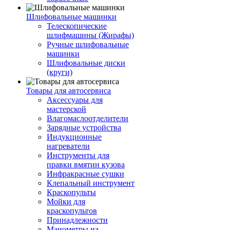
Шлифовальные машинки
Телескопические
шлифмашины (Жирафы)
Ручные шлифовальные
машинки
Шлифовальные диски
(круги)
Товары для автосервиса
Аксессуары для
мастерской
Влагомаслоотделители
Зарядные устройства
Индукционные
нагреватели
Инструменты для
правки вмятин кузова
Инфракрасные сушки
Клепальный инструмент
Краскопульты
Мойки для
краскопультов
Принадлежности
Манометры на