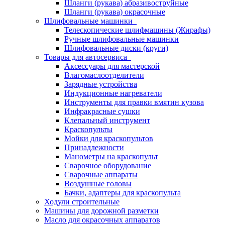
Шланги (рукава) абразивоструйные
Шланги (рукава) окрасочные
Шлифовальные машинки
Телескопические шлифмашины (Жирафы)
Ручные шлифовальные машинки
Шлифовальные диски (круги)
Товары для автосервиса
Аксессуары для мастерской
Влагомаслоотделители
Зарядные устройства
Индукционные нагреватели
Инструменты для правки вмятин кузова
Инфракрасные сушки
Клепальный инструмент
Краскопульты
Мойки для краскопультов
Принадлежности
Манометры на краскопульт
Сварочное оборудование
Сварочные аппараты
Воздушные головы
Бачки, адаптеры для краскопульта
Ходули строительные
Машины для дорожной разметки
Масло для окрасочных аппаратов