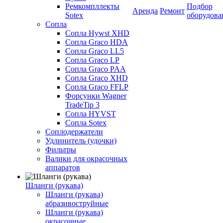
Ремкомпллекты
Подбор
Аренда
Ремонт
Sotex
оборудова
Сопла
Сопла Hywst XHD
Сопла Graco HDA
Сопла Graco LL5
Сопла Graco LP
Сопла Graco PAA
Сопла Graco XHD
Сопла Graco FFLP
Форсунки Wagner
TradeTip 3
Сопла HYVST
Сопла Sotex
Соплодержатели
Удлинитель (удочки)
Фильтры
Валики для окрасочных
аппаратов
Шланги (рукава)
Шланги (рукава)
абразивоструйные
Шланги (рукава)
окрасочные