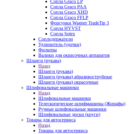
Сопла Graco LP
Сопла Graco PAA
Сопла Graco XHD
Сопла Graco FFLP
Форсунки Wagner TradeTip 3
Сопла HYVST
Сопла Sotex
Соплодержатели
Удлинитель (удочки)
Фильтры
Валики для окрасочных аппаратов
Шланги (рукава)
Назад
Шланги (рукава)
Шланги (рукава) абразивоструйные
Шланги (рукава) окрасочные
Шлифовальные машинки
Назад
Шлифовальные машинки
Телескопические шлифмашины (Жирафы)
Ручные шлифовальные машинки
Шлифовальные диски (круги)
Товары для автосервиса
Назад
Товары для автосервиса