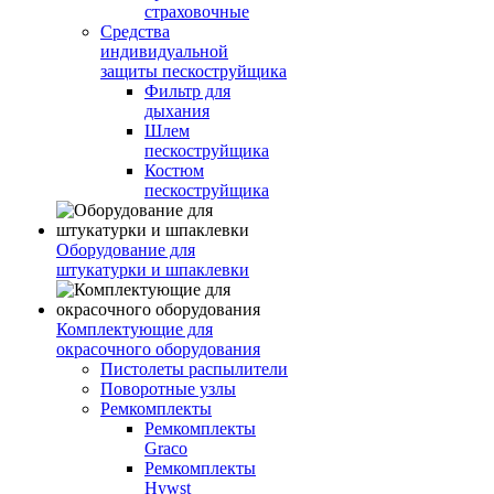
страховочные
Средства
индивидуальной
защиты пескоструйщика
Фильтр для
дыхания
Шлем
пескоструйщика
Костюм
пескоструйщика
Оборудование для
штукатурки и шпаклевки
Комплектующие для
окрасочного оборудования
Пистолеты распылители
Поворотные узлы
Ремкомплекты
Ремкомплекты
Graco
Ремкомплекты
Hywst