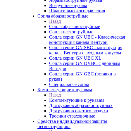
Абразивоструйные рукава
Воздушные рукава
Шланги высокого давления
Сопла абразивоструйные
Назад
Сопла абразивоструйные
Сопла пескоструйные
Сопла серии GN UBC - Классическая
конструкция канала Вентури
Сопла серии GN SBC - конструкция
канала Вентури c входным конусом
Сопла серии GN UBC XL
Сопла серии GN DVBC с двойным
Вентури
Сопла серии GN GBC (вставки в
рукав)
Специальные сопла
Комплектующие к рукавам
Назад
Комплектующие к рукавам
Для рукавов абразивоструйных
Для рукавов сжатого воздуха
Тросики страховочные
Средства индивидуальной защиты
пескоструйщика