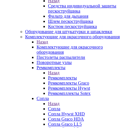
Назад
Средства индивидуальной защиты
пескоструйщика
Фильтр для дыхания
Шлем пескоструйщика
Костюм пескоструйщика
Оборудование для штукатурки и шпаклевки
Комплектующие для окрасочного оборудования
Назад
Комплектующие для окрасочного
оборудования
Пистолеты распылители
Поворотные узлы
Ремкомплекты
Назад
Ремкомплекты
Ремкомплекты Graco
Ремкомплекты Hywst
Ремкомпллекты Sotex
Сопла
Назад
Сопла
Сопла Hywst XHD
Сопла Graco HDA
Сопла Graco LL5