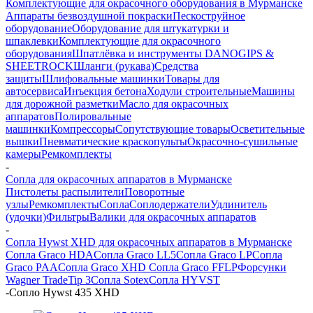
Комплектующие для окрасочного оборудования в Мурманске
Аппараты безвоздушной покраски
Пескоструйное
оборудование
Оборудование для штукатурки и
шпаклевки
Комплектующие для окрасочного
оборудования
Шпатлёвка и инструменты DANOGIPS &
SHEETROCK
Шланги (рукава)
Средства
защиты
Шлифовальные машинки
Товары для
автосервиса
Инъекция бетона
Ходули строительные
Машины
для дорожной разметки
Масло для окрасочных
аппаратов
Полировальные
машинки
Компрессоры
Сопутствующие товары
Осветительные
вышки
Пневматические краскопульты
Окрасочно-сушильные
камеры
Ремкомплекты
-
Сопла для окрасочных аппаратов в Мурманске
Пистолеты распылители
Поворотные
узлы
Ремкомплекты
Сопла
Соплодержатели
Удлинитель
(удочки)
Фильтры
Валики для окрасочных аппаратов
-
Сопла Hywst XHD для окрасочных аппаратов в Мурманске
Сопла Graco HDA
Сопла Graco LL5
Сопла Graco LP
Сопла
Graco PAA
Сопла Graco XHD
Сопла Graco FFLP
Форсунки
Wagner TradeTip 3
Сопла Sotex
Сопла HYVST
-
Сопло Hywst 435 XHD