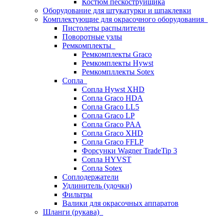
Костюм пескоструйщика
Оборудование для штукатурки и шпаклевки
Комплектующие для окрасочного оборудования
Пистолеты распылители
Поворотные узлы
Ремкомплекты
Ремкомплекты Graco
Ремкомплекты Hywst
Ремкомпллекты Sotex
Сопла
Сопла Hywst XHD
Сопла Graco HDA
Сопла Graco LL5
Сопла Graco LP
Сопла Graco PAA
Сопла Graco XHD
Сопла Graco FFLP
Форсунки Wagner TradeTip 3
Сопла HYVST
Сопла Sotex
Соплодержатели
Удлинитель (удочки)
Фильтры
Валики для окрасочных аппаратов
Шланги (рукава)