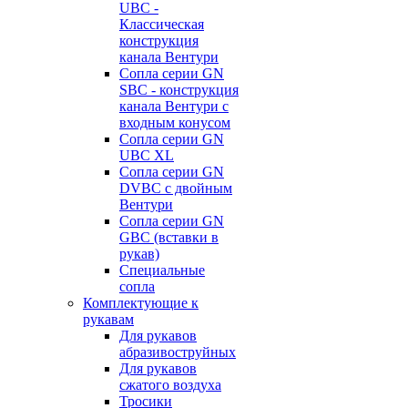
UBC -
Классическая
конструкция
канала Вентури
Сопла серии GN
SBC - конструкция
канала Вентури c
входным конусом
Сопла серии GN
UBC XL
Сопла серии GN
DVBC с двойным
Вентури
Сопла серии GN
GBC (вставки в
рукав)
Специальные
сопла
Комплектующие к
рукавам
Для рукавов
абразивоструйных
Для рукавов
сжатого воздуха
Тросики