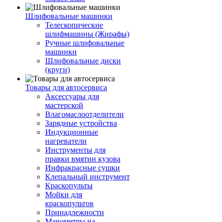
Шлифовальные машинки
Телескопические
шлифмашины (Жирафы)
Ручные шлифовальные
машинки
Шлифовальные диски
(круги)
Товары для автосервиса
Аксессуары для
мастерской
Влагомаслоотделители
Зарядные устройства
Индукционные
нагреватели
Инструменты для
правки вмятин кузова
Инфракрасные сушки
Клепальный инструмент
Краскопульты
Мойки для
краскопультов
Принадлежности
Манометры на