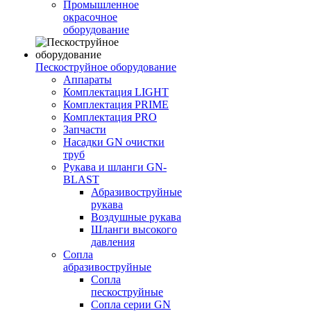
Промышленное
окрасочное
оборудование
Пескоструйное оборудование
Аппараты
Комплектация LIGHT
Комплектация PRIME
Комплектация PRO
Запчасти
Насадки GN очистки
труб
Рукава и шланги GN-
BLAST
Абразивоструйные
рукава
Воздушные рукава
Шланги высокого
давления
Сопла
абразивоструйные
Сопла
пескоструйные
Сопла серии GN