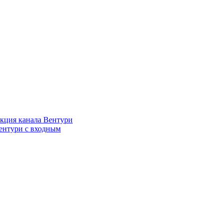
кция канала Вентури
ентури c входным