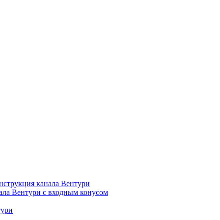
нструкция канала Вентури
ала Вентури c входным конусом
тури