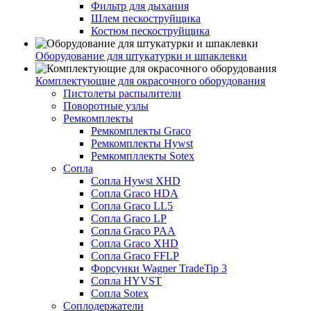
Фильтр для дыхания
Шлем пескоструйщика
Костюм пескоструйщика
Оборудование для штукатурки и шпаклевки
Комплектующие для окрасочного оборудования
Пистолеты распылители
Поворотные узлы
Ремкомплекты
Ремкомплекты Graco
Ремкомплекты Hywst
Ремкомпллекты Sotex
Сопла
Сопла Hywst XHD
Сопла Graco HDA
Сопла Graco LL5
Сопла Graco LP
Сопла Graco PAA
Сопла Graco XHD
Сопла Graco FFLP
Форсунки Wagner TradeTip 3
Сопла HYVST
Сопла Sotex
Соплодержатели