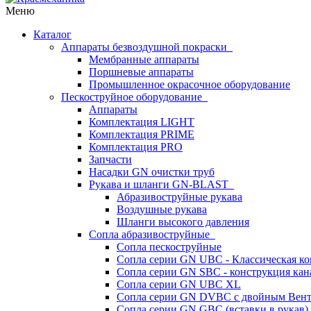
Меню
Каталог
Аппараты безвоздушной покраски
Мембранные аппараты
Поршневые аппараты
Промышленное окрасочное оборудование
Пескоструйное оборудование
Аппараты
Комплектация LIGHT
Комплектация PRIME
Комплектация PRO
Запчасти
Насадки GN очистки труб
Рукава и шланги GN-BLAST
Абразивоструйные рукава
Воздушные рукава
Шланги высокого давления
Сопла абразивоструйные
Сопла пескоструйные
Сопла серии GN UBC - Классическая ко
Сопла серии GN SBC - конструкция кан
Сопла серии GN UBC XL
Сопла серии GN DVBC с двойным Вен
Сопла серии GN GBC (вставки в рукав)