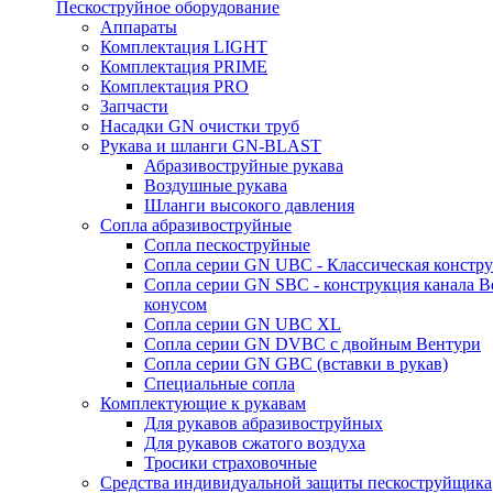
Пескоструйное оборудование
Аппараты
Комплектация LIGHT
Комплектация PRIME
Комплектация PRO
Запчасти
Насадки GN очистки труб
Рукава и шланги GN-BLAST
Абразивоструйные рукава
Воздушные рукава
Шланги высокого давления
Сопла абразивоструйные
Сопла пескоструйные
Сопла серии GN UBC - Классическая констру
Сопла серии GN SBC - конструкция канала В
конусом
Сопла серии GN UBC XL
Сопла серии GN DVBC с двойным Вентури
Сопла серии GN GBC (вставки в рукав)
Специальные сопла
Комплектующие к рукавам
Для рукавов абразивоструйных
Для рукавов сжатого воздуха
Тросики страховочные
Средства индивидуальной защиты пескоструйщика