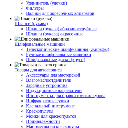
Удлинитель (удочки)
Фильтры
Валики для окрасочных аппаратов
Шланги (рукава)
Шланги (рукава) абразивоструйные
Шланги (рукава) окрасочные
Шлифовальные машинки
Телескопические шлифмашины (Жирафы)
Ручные шлифовальные машинки
Шлифовальные диски (круги)
Товары для автосервиса
Аксессуары для мастерской
Влагомаслоотделители
Зарядные устройства
Индукционные нагреватели
Инструменты для правки вмятин кузова
Инфракрасные сушки
Клепальный инструмент
Краскопульты
Мойки для краскопультов
Принадлежности
Манометры на краскопульт