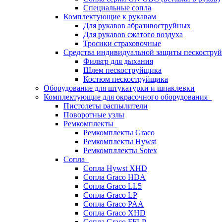
Специальные сопла
Комплектующие к рукавам
Для рукавов абразивоструйных
Для рукавов сжатого воздуха
Тросики страховочные
Средства индивидуальной защиты пескостр
Фильтр для дыхания
Шлем пескоструйщика
Костюм пескоструйщика
Оборудование для штукатурки и шпаклевки
Комплектующие для окрасочного оборудования
Пистолеты распылители
Поворотные узлы
Ремкомплекты
Ремкомплекты Graco
Ремкомплекты Hywst
Ремкомпллекты Sotex
Сопла
Сопла Hywst XHD
Сопла Graco HDA
Сопла Graco LL5
Сопла Graco LP
Сопла Graco PAA
Сопла Graco XHD
Сопла Graco FFLP