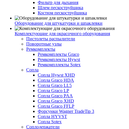
Фильтр для дыхания
Шлем пескоструйщика
Костюм пескоструйщика
Оборудование для штукатурки и шпаклевки
Комплектующие для окрасочного оборудования
Пистолеты распылители
Поворотные узлы
Ремкомплекты
Ремкомплекты Graco
Ремкомплекты Hywst
Ремкомпллекты Sotex
Сопла
Сопла Hywst XHD
Сопла Graco HDA
Сопла Graco LL5
Сопла Graco LP
Сопла Graco PAA
Сопла Graco XHD
Сопла Graco FFLP
Форсунки Wagner TradeTip 3
Сопла HYVST
Сопла Sotex
Соплодержатели