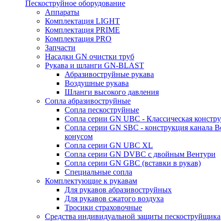
Пескоструйное оборудование
Аппараты
Комплектация LIGHT
Комплектация PRIME
Комплектация PRO
Запчасти
Насадки GN очистки труб
Рукава и шланги GN-BLAST
Абразивоструйные рукава
Воздушные рукава
Шланги высокого давления
Сопла абразивоструйные
Сопла пескоструйные
Сопла серии GN UBC - Классическая констру
Сопла серии GN SBC - конструкция канала В
конусом
Сопла серии GN UBC XL
Сопла серии GN DVBC с двойным Вентури
Сопла серии GN GBC (вставки в рукав)
Специальные сопла
Комплектующие к рукавам
Для рукавов абразивоструйных
Для рукавов сжатого воздуха
Тросики страховочные
Средства индивидуальной защиты пескоструйщика