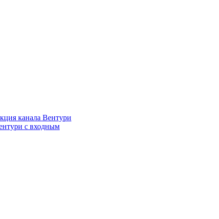
кция канала Вентури
ентури c входным