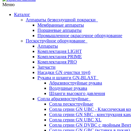
Меню
Каталог
Аппараты безвоздушной покраски
Мембранные аппараты
Поршневые аппараты
Промышленное окрасочное оборудование
Пескоструйное оборудование
Аппараты
Комплектация LIGHT
Комплектация PRIME
Комплектация PRO
Запчасти
Насадки GN очистки труб
Рукава и шланги GN-BLAST
Абразивоструйные рукава
Воздушные рукава
Шланги высокого давления
Сопла абразивоструйные
Сопла пескоструйные
Сопла серии GN UBC - Классическая ко
Сопла серии GN SBC - конструкция кан
Сопла серии GN UBC XL
Сопла серии GN DVBC с двойным Вен
Сопла серии GN GBC (вставки в рукав)