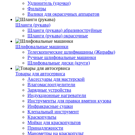
Удлинитель (удочки)
Фильтры
Валики для окрасочных аппаратов
Шланги (рукава)
Шланги (рукава) абразивоструйные
Шланги (рукава) окрасочные
Шлифовальные машинки
Телескопические шлифмашины (Жирафы)
Ручные шлифовальные машинки
Шлифовальные диски (круги)
Товары для автосервиса
Аксессуары для мастерской
Влагомаслоотделители
Зарядные устройства
Индукционные нагреватели
Инструменты для правки вмятин кузова
Инфракрасные сушки
Клепальный инструмент
Краскопульты
Мойки для краскопультов
Принадлежности
Манометры на краскопульт