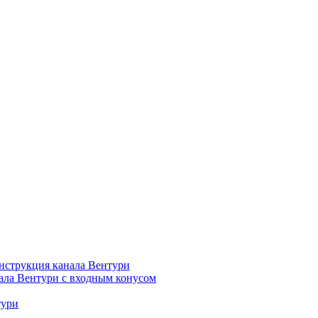
нструкция канала Вентури
ала Вентури c входным конусом
тури