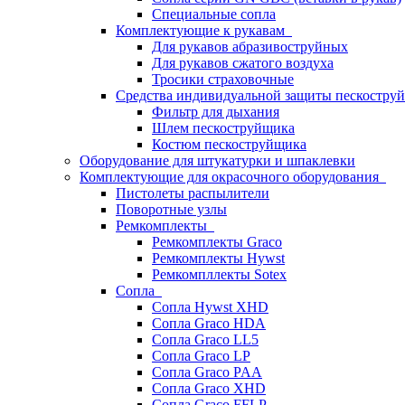
Специальные сопла
Комплектующие к рукавам
Для рукавов абразивоструйных
Для рукавов сжатого воздуха
Тросики страховочные
Средства индивидуальной защиты пескостр
Фильтр для дыхания
Шлем пескоструйщика
Костюм пескоструйщика
Оборудование для штукатурки и шпаклевки
Комплектующие для окрасочного оборудования
Пистолеты распылители
Поворотные узлы
Ремкомплекты
Ремкомплекты Graco
Ремкомплекты Hywst
Ремкомпллекты Sotex
Сопла
Сопла Hywst XHD
Сопла Graco HDA
Сопла Graco LL5
Сопла Graco LP
Сопла Graco PAA
Сопла Graco XHD
Сопла Graco FFLP