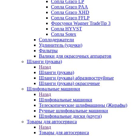
Сопла Graco LP
Сопла Graco PAA
Сопла Graco XHD
Сопла Graco FFLP
Форсунки Wagner TradeTip 3
Сопла HYVST
Сопла Sotex
Соплодержатели
Удлинитель (удочки)
Фильтры
Валики для окрасочных аппаратов
Шланги (рукава)
Назад
Шланги (рукава)
Шланги (рукава) абразивоструйные
Шланги (рукава) окрасочные
Шлифовальные машинки
Назад
Шлифовальные машинки
Телескопические шлифмашины (Жирафы)
Ручные шлифовальные машинки
Шлифовальные диски (круги)
Товары для автосервиса
Назад
Товары для автосервиса