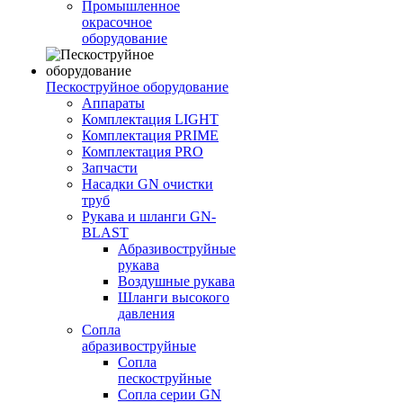
Промышленное
окрасочное
оборудование
Пескоструйное оборудование
Аппараты
Комплектация LIGHT
Комплектация PRIME
Комплектация PRO
Запчасти
Насадки GN очистки
труб
Рукава и шланги GN-
BLAST
Абразивоструйные
рукава
Воздушные рукава
Шланги высокого
давления
Сопла
абразивоструйные
Сопла
пескоструйные
Сопла серии GN