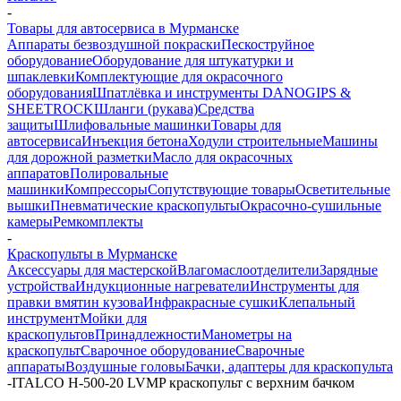
-
Товары для автосервиса в Мурманске
Аппараты безвоздушной покраски
Пескоструйное
оборудование
Оборудование для штукатурки и
шпаклевки
Комплектующие для окрасочного
оборудования
Шпатлёвка и инструменты DANOGIPS &
SHEETROCK
Шланги (рукава)
Средства
защиты
Шлифовальные машинки
Товары для
автосервиса
Инъекция бетона
Ходули строительные
Машины
для дорожной разметки
Масло для окрасочных
аппаратов
Полировальные
машинки
Компрессоры
Сопутствующие товары
Осветительные
вышки
Пневматические краскопульты
Окрасочно-сушильные
камеры
Ремкомплекты
-
Краскопульты в Мурманске
Аксессуары для мастерской
Влагомаслоотделители
Зарядные
устройства
Индукционные нагреватели
Инструменты для
правки вмятин кузова
Инфракрасные сушки
Клепальный
инструмент
Мойки для
краскопультов
Принадлежности
Манометры на
краскопульт
Сварочное оборудование
Сварочные
аппараты
Воздушные головы
Бачки, адаптеры для краскопульта
-
ITALCO H-500-20 LVMP краскопульт с верхним бачком