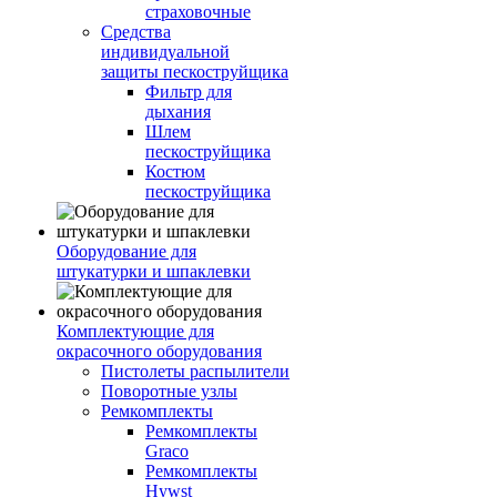
страховочные
Средства
индивидуальной
защиты пескоструйщика
Фильтр для
дыхания
Шлем
пескоструйщика
Костюм
пескоструйщика
Оборудование для
штукатурки и шпаклевки
Комплектующие для
окрасочного оборудования
Пистолеты распылители
Поворотные узлы
Ремкомплекты
Ремкомплекты
Graco
Ремкомплекты
Hywst