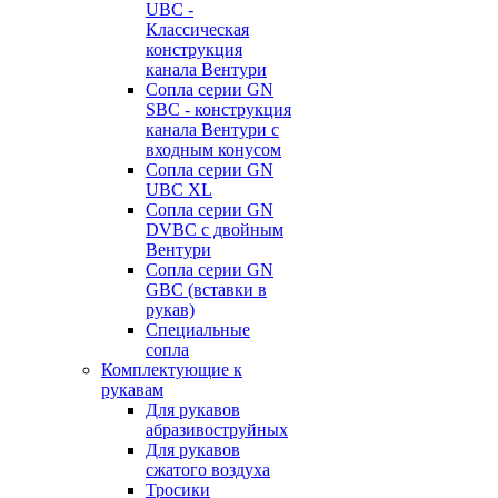
UBC -
Классическая
конструкция
канала Вентури
Сопла серии GN
SBC - конструкция
канала Вентури c
входным конусом
Сопла серии GN
UBC XL
Сопла серии GN
DVBC с двойным
Вентури
Сопла серии GN
GBC (вставки в
рукав)
Специальные
сопла
Комплектующие к
рукавам
Для рукавов
абразивоструйных
Для рукавов
сжатого воздуха
Тросики