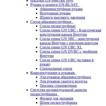
Насадки GN очистки труб
Рукава и шланги GN-BLAST
Абразивоструйные рукава
Воздушные рукава
Шланги высокого давления
Сопла абразивоструйные
Сопла пескоструйные
Сопла серии GN UBC - Классическая
конструкция канала Вентури
Сопла серии GN SBC - конструкция
канала Вентури c входным конусом
Сопла серии GN UBC XL
Сопла серии GN DVBC с двойным
Вентури
Сопла серии GN GBC (вставки в
рукав)
Специальные сопла
Комплектующие к рукавам
Для рукавов абразивоструйных
Для рукавов сжатого воздуха
Тросики страховочные
Средства индивидуальной защиты
пескоструйщика
Фильтр для дыхания
Шлем пескоструйщика