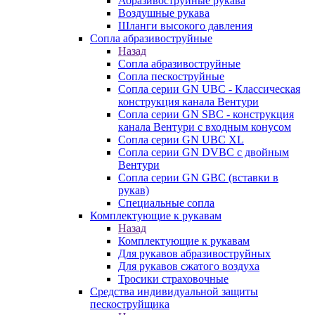
Абразивоструйные рукава
Воздушные рукава
Шланги высокого давления
Сопла абразивоструйные
Назад
Сопла абразивоструйные
Сопла пескоструйные
Сопла серии GN UBC - Классическая
конструкция канала Вентури
Сопла серии GN SBC - конструкция
канала Вентури c входным конусом
Сопла серии GN UBC XL
Сопла серии GN DVBC с двойным
Вентури
Сопла серии GN GBC (вставки в
рукав)
Специальные сопла
Комплектующие к рукавам
Назад
Комплектующие к рукавам
Для рукавов абразивоструйных
Для рукавов сжатого воздуха
Тросики страховочные
Средства индивидуальной защиты
пескоструйщика