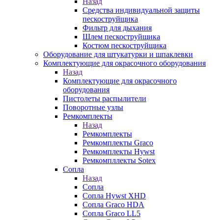
Назад
Средства индивидуальной защиты
пескоструйщика
Фильтр для дыхания
Шлем пескоструйщика
Костюм пескоструйщика
Оборудование для штукатурки и шпаклевки
Комплектующие для окрасочного оборудования
Назад
Комплектующие для окрасочного
оборудования
Пистолеты распылители
Поворотные узлы
Ремкомплекты
Назад
Ремкомплекты
Ремкомплекты Graco
Ремкомплекты Hywst
Ремкомпллекты Sotex
Сопла
Назад
Сопла
Сопла Hywst XHD
Сопла Graco HDA
Сопла Graco LL5