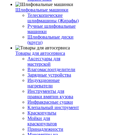
Шлифовальные машинки
Телескопические
шлифмашины (Жирафы)
Ручные шлифовальные
машинки
Шлифовальные диски
(круги)
Товары для автосервиса
Аксессуары для
мастерской
Влагомаслоотделители
Зарядные устройства
Индукционные
нагреватели
Инструменты для
правки вмятин кузова
Инфракрасные сушки
Клепальный инструмент
Краскопульты
Мойки для
краскопультов
Принадлежности
Манометры на