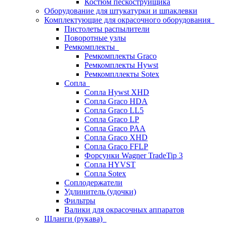
Костюм пескоструйщика
Оборудование для штукатурки и шпаклевки
Комплектующие для окрасочного оборудования
Пистолеты распылители
Поворотные узлы
Ремкомплекты
Ремкомплекты Graco
Ремкомплекты Hywst
Ремкомпллекты Sotex
Сопла
Сопла Hywst XHD
Сопла Graco HDA
Сопла Graco LL5
Сопла Graco LP
Сопла Graco PAA
Сопла Graco XHD
Сопла Graco FFLP
Форсунки Wagner TradeTip 3
Сопла HYVST
Сопла Sotex
Соплодержатели
Удлинитель (удочки)
Фильтры
Валики для окрасочных аппаратов
Шланги (рукава)