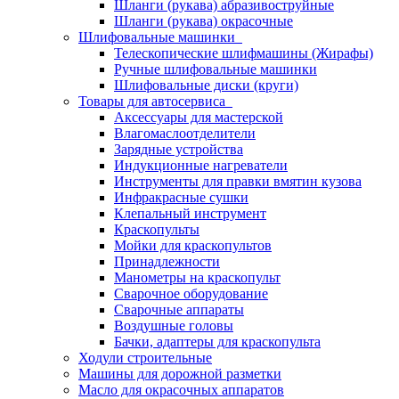
Шланги (рукава) абразивоструйные
Шланги (рукава) окрасочные
Шлифовальные машинки
Телескопические шлифмашины (Жирафы)
Ручные шлифовальные машинки
Шлифовальные диски (круги)
Товары для автосервиса
Аксессуары для мастерской
Влагомаслоотделители
Зарядные устройства
Индукционные нагреватели
Инструменты для правки вмятин кузова
Инфракрасные сушки
Клепальный инструмент
Краскопульты
Мойки для краскопультов
Принадлежности
Манометры на краскопульт
Сварочное оборудование
Сварочные аппараты
Воздушные головы
Бачки, адаптеры для краскопульта
Ходули строительные
Машины для дорожной разметки
Масло для окрасочных аппаратов