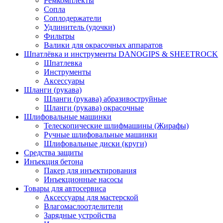
Ремкомплекты
Сопла
Соплодержатели
Удлинитель (удочки)
Фильтры
Валики для окрасочных аппаратов
Шпатлёвка и инструменты DANOGIPS & SHEETROCK
Шпатлевка
Инструменты
Аксессуары
Шланги (рукава)
Шланги (рукава) абразивоструйные
Шланги (рукава) окрасочные
Шлифовальные машинки
Телескопические шлифмашины (Жирафы)
Ручные шлифовальные машинки
Шлифовальные диски (круги)
Средства защиты
Инъекция бетона
Пакер для инъектирования
Инъекционные насосы
Товары для автосервиса
Аксессуары для мастерской
Влагомаслоотделители
Зарядные устройства