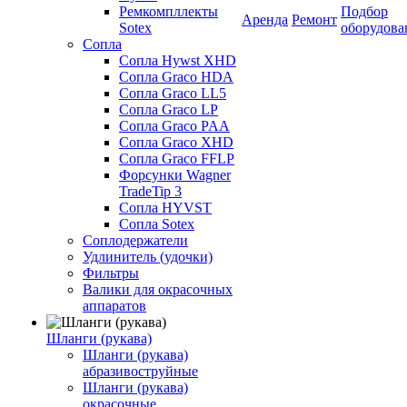
Ремкомпллекты
Подбор
Аренда
Ремонт
Sotex
оборудова
Сопла
Сопла Hywst XHD
Сопла Graco HDA
Сопла Graco LL5
Сопла Graco LP
Сопла Graco PAA
Сопла Graco XHD
Сопла Graco FFLP
Форсунки Wagner
TradeTip 3
Сопла HYVST
Сопла Sotex
Соплодержатели
Удлинитель (удочки)
Фильтры
Валики для окрасочных
аппаратов
Шланги (рукава)
Шланги (рукава)
абразивоструйные
Шланги (рукава)
окрасочные