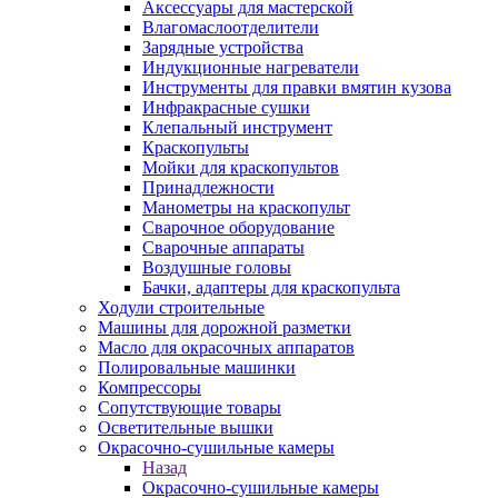
Аксессуары для мастерской
Влагомаслоотделители
Зарядные устройства
Индукционные нагреватели
Инструменты для правки вмятин кузова
Инфракрасные сушки
Клепальный инструмент
Краскопульты
Мойки для краскопультов
Принадлежности
Манометры на краскопульт
Сварочное оборудование
Сварочные аппараты
Воздушные головы
Бачки, адаптеры для краскопульта
Ходули строительные
Машины для дорожной разметки
Масло для окрасочных аппаратов
Полировальные машинки
Компрессоры
Сопутствующие товары
Осветительные вышки
Окрасочно-сушильные камеры
Назад
Окрасочно-сушильные камеры