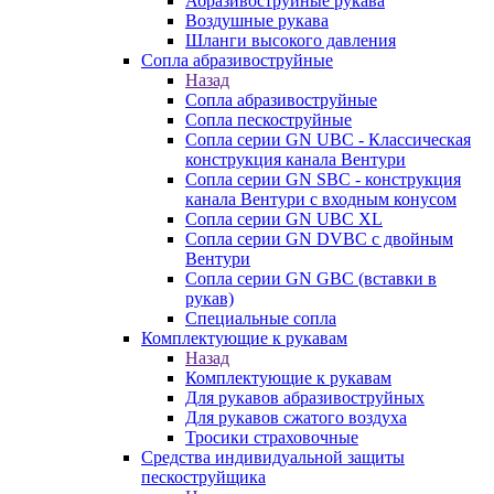
Абразивоструйные рукава
Воздушные рукава
Шланги высокого давления
Сопла абразивоструйные
Назад
Сопла абразивоструйные
Сопла пескоструйные
Сопла серии GN UBC - Классическая
конструкция канала Вентури
Сопла серии GN SBC - конструкция
канала Вентури c входным конусом
Сопла серии GN UBC XL
Сопла серии GN DVBC с двойным
Вентури
Сопла серии GN GBC (вставки в
рукав)
Специальные сопла
Комплектующие к рукавам
Назад
Комплектующие к рукавам
Для рукавов абразивоструйных
Для рукавов сжатого воздуха
Тросики страховочные
Средства индивидуальной защиты
пескоструйщика