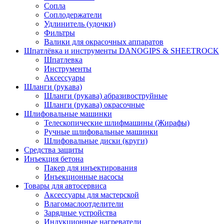
Сопла
Соплодержатели
Удлинитель (удочки)
Фильтры
Валики для окрасочных аппаратов
Шпатлёвка и инструменты DANOGIPS & SHEETROCK
Шпатлевка
Инструменты
Аксессуары
Шланги (рукава)
Шланги (рукава) абразивоструйные
Шланги (рукава) окрасочные
Шлифовальные машинки
Телескопические шлифмашины (Жирафы)
Ручные шлифовальные машинки
Шлифовальные диски (круги)
Средства защиты
Инъекция бетона
Пакер для инъектирования
Инъекционные насосы
Товары для автосервиса
Аксессуары для мастерской
Влагомаслоотделители
Зарядные устройства
Индукционные нагреватели