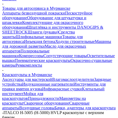
-
Товары для автосервиса в Мурманске
Аппараты безвоздушной покраски
Пескоструйное
оборудование
Оборудование для штукатурки и
шпаклевки
Комплектующие для окрасочного
оборудования
Шпатлёвка и инструменты DANOGIPS &
SHEETROCK
Шланги (рукава)
Средства
защиты
Шлифовальные машинки
Товары для
автосервиса
Инъекция бетона
Ходули строительные
Машины
для дорожной разметки
Масло для окрасочных
аппаратов
Полировальные
машинки
Компрессоры
Сопутствующие товары
Осветительные
вышки
Пневматические краскопульты
Окрасочно-сушильные
камеры
Ремкомплекты
-
Краскопульты в Мурманске
Аксессуары для мастерской
Влагомаслоотделители
Зарядные
устройства
Индукционные нагреватели
Инструменты для
правки вмятин кузова
Инфракрасные сушки
Клепальный
инструмент
Мойки для
краскопультов
Принадлежности
Манометры на
краскопульт
Сварочное оборудование
Сварочные
аппараты
Воздушные головы
Бачки, адаптеры для краскопульта
-
ITALCO H-5005 (H-5000) HVLP краскопульт с верхним
бачком