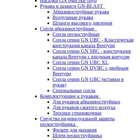
Насадки GN очистки труб
Рукава и шланги GN-BLAST
Абразивоструйные рукава
Воздушные рукава
Шланги высокого давления
Сопла абразивоструйные
Сопла пескоструйные
Сопла серии GN UBC - Классическая
конструкция канала Вентури
Сопла серии GN SBC - конструкция
канала Вентури c входным конусом
Сопла серии GN UBC XL
Сопла серии GN DVBC с двойным
Вентури
Сопла серии GN GBC (вставки в
рукав)
Специальные сопла
Комплектующие к рукавам
Для рукавов абразивоструйных
Для рукавов сжатого воздуха
Тросики страховочные
Средства индивидуальной защиты
пескоструйщика
Фильтр для дыхания
Шлем пескоструйщика