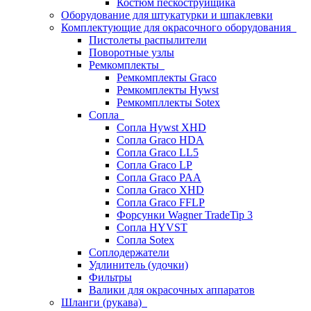
Костюм пескоструйщика
Оборудование для штукатурки и шпаклевки
Комплектующие для окрасочного оборудования
Пистолеты распылители
Поворотные узлы
Ремкомплекты
Ремкомплекты Graco
Ремкомплекты Hywst
Ремкомпллекты Sotex
Сопла
Сопла Hywst XHD
Сопла Graco HDA
Сопла Graco LL5
Сопла Graco LP
Сопла Graco PAA
Сопла Graco XHD
Сопла Graco FFLP
Форсунки Wagner TradeTip 3
Сопла HYVST
Сопла Sotex
Соплодержатели
Удлинитель (удочки)
Фильтры
Валики для окрасочных аппаратов
Шланги (рукава)