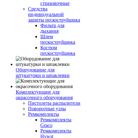
страховочные
Средства
индивидуальной
защиты пескоструйщика
Фильтр для
дыхания
Шлем
пескоструйщика
Костюм
пескоструйщика
Оборудование для
штукатурки и шпаклевки
Комплектующие для
окрасочного оборудования
Пистолеты распылители
Поворотные узлы
Ремкомплекты
Ремкомплекты
Graco
Ремкомплекты
Hywst