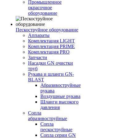
Промышленное
окрасочное
оборудование
Пескоструйное оборудование
Аппараты
Комплектация LIGHT
Комплектация PRIME
Комплектация PRO
Запчасти
Насадки GN очистки
труб
Рукава и шланги GN-
BLAST
Абразивоструйные
рукава
Воздушные рукава
Шланги высокого
давления
Сопла
абразивоструйные
Сопла
пескоструйные
Сопла серии GN