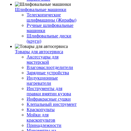
Шлифовальные машинки
Телескопические
шлифмашины (Жирафы)
Ручные шлифовальные
машинки
Шлифовальные диски
(круги)
Товары для автосервиса
Аксессуары для
мастерской
Влагомаслоотделители
Зарядные устройства
Индукционные
нагреватели
Инструменты для
правки вмятин кузова
Инфракрасные сушки
Клепальный инструмент
Краскопульты
Мойки для
краскопультов
Принадлежности
Манометры на