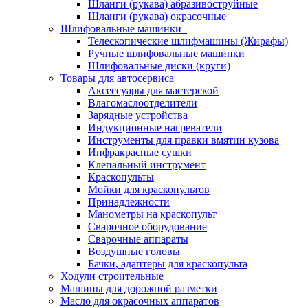
Шланги (рукава) абразивоструйные
Шланги (рукава) окрасочные
Шлифовальные машинки
Телескопические шлифмашины (Жирафы)
Ручные шлифовальные машинки
Шлифовальные диски (круги)
Товары для автосервиса
Аксессуары для мастерской
Влагомаслоотделители
Зарядные устройства
Индукционные нагреватели
Инструменты для правки вмятин кузова
Инфракрасные сушки
Клепальный инструмент
Краскопульты
Мойки для краскопультов
Принадлежности
Манометры на краскопульт
Сварочное оборудование
Сварочные аппараты
Воздушные головы
Бачки, адаптеры для краскопульта
Ходули строительные
Машины для дорожной разметки
Масло для окрасочных аппаратов