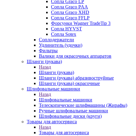
Сопла Graco LP
Сопла Graco PAA
Сопла Graco XHD
Сопла Graco FFLP
Форсунки Wagner TradeTip 3
Сопла HYVST
Сопла Sotex
Соплодержатели
Удлинитель (удочки)
Фильтры
Валики для окрасочных аппаратов
Шланги (рукава)
Назад
Шланги (рукава)
Шланги (рукава) абразивоструйные
Шланги (рукава) окрасочные
Шлифовальные машинки
Назад
Шлифовальные машинки
Телескопические шлифмашины (Жирафы)
Ручные шлифовальные машинки
Шлифовальные диски (круги)
Товары для автосервиса
Назад
Товары для автосервиса