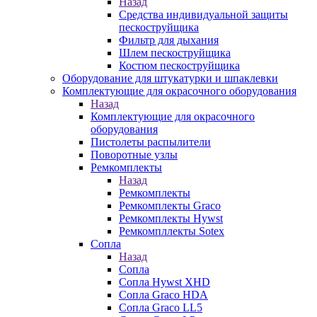
Назад
Средства индивидуальной защиты
пескоструйщика
Фильтр для дыхания
Шлем пескоструйщика
Костюм пескоструйщика
Оборудование для штукатурки и шпаклевки
Комплектующие для окрасочного оборудования
Назад
Комплектующие для окрасочного
оборудования
Пистолеты распылители
Поворотные узлы
Ремкомплекты
Назад
Ремкомплекты
Ремкомплекты Graco
Ремкомплекты Hywst
Ремкомпллекты Sotex
Сопла
Назад
Сопла
Сопла Hywst XHD
Сопла Graco HDA
Сопла Graco LL5