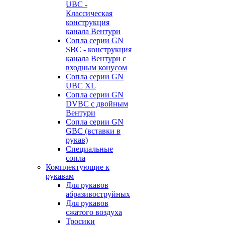
UBC -
Классическая
конструкция
канала Вентури
Сопла серии GN
SBC - конструкция
канала Вентури c
входным конусом
Сопла серии GN
UBC XL
Сопла серии GN
DVBC с двойным
Вентури
Сопла серии GN
GBC (вставки в
рукав)
Специальные
сопла
Комплектующие к
рукавам
Для рукавов
абразивоструйных
Для рукавов
сжатого воздуха
Тросики