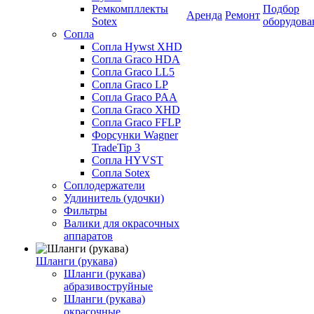
Ремкомпллекты
Подбор
Аренда
Ремонт
Sotex
оборудова
Сопла
Сопла Hywst XHD
Сопла Graco HDA
Сопла Graco LL5
Сопла Graco LP
Сопла Graco PAA
Сопла Graco XHD
Сопла Graco FFLP
Форсунки Wagner
TradeTip 3
Сопла HYVST
Сопла Sotex
Соплодержатели
Удлинитель (удочки)
Фильтры
Валики для окрасочных
аппаратов
Шланги (рукава)
Шланги (рукава)
абразивоструйные
Шланги (рукава)
окрасочные