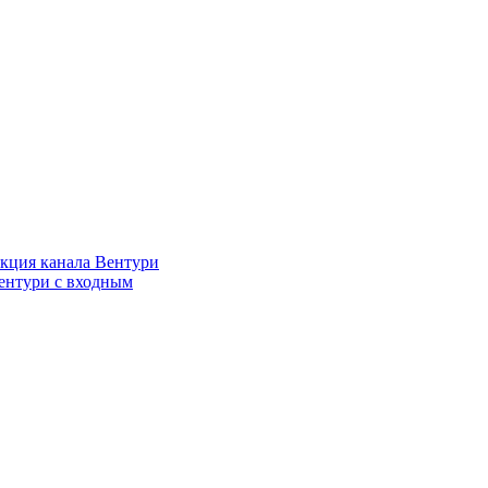
кция канала Вентури
ентури c входным