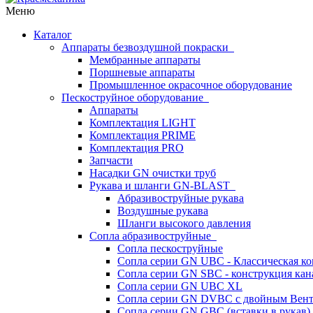
Меню
Каталог
Аппараты безвоздушной покраски
Мембранные аппараты
Поршневые аппараты
Промышленное окрасочное оборудование
Пескоструйное оборудование
Аппараты
Комплектация LIGHT
Комплектация PRIME
Комплектация PRO
Запчасти
Насадки GN очистки труб
Рукава и шланги GN-BLAST
Абразивоструйные рукава
Воздушные рукава
Шланги высокого давления
Сопла абразивоструйные
Сопла пескоструйные
Сопла серии GN UBC - Классическая ко
Сопла серии GN SBC - конструкция кан
Сопла серии GN UBC XL
Сопла серии GN DVBC с двойным Вен
Сопла серии GN GBC (вставки в рукав)