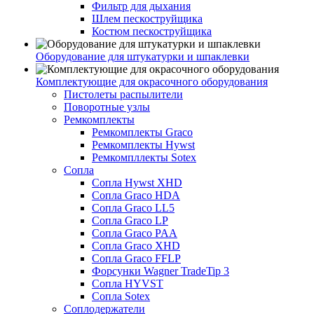
Фильтр для дыхания
Шлем пескоструйщика
Костюм пескоструйщика
Оборудование для штукатурки и шпаклевки
Комплектующие для окрасочного оборудования
Пистолеты распылители
Поворотные узлы
Ремкомплекты
Ремкомплекты Graco
Ремкомплекты Hywst
Ремкомпллекты Sotex
Сопла
Сопла Hywst XHD
Сопла Graco HDA
Сопла Graco LL5
Сопла Graco LP
Сопла Graco PAA
Сопла Graco XHD
Сопла Graco FFLP
Форсунки Wagner TradeTip 3
Сопла HYVST
Сопла Sotex
Соплодержатели