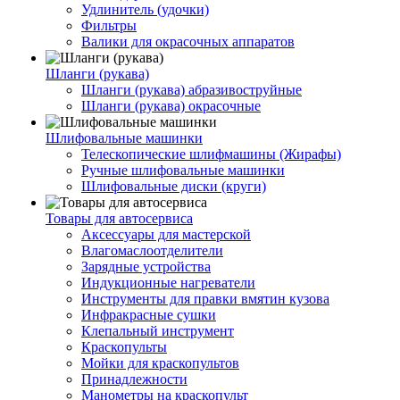
Удлинитель (удочки)
Фильтры
Валики для окрасочных аппаратов
Шланги (рукава)
Шланги (рукава) абразивоструйные
Шланги (рукава) окрасочные
Шлифовальные машинки
Телескопические шлифмашины (Жирафы)
Ручные шлифовальные машинки
Шлифовальные диски (круги)
Товары для автосервиса
Аксессуары для мастерской
Влагомаслоотделители
Зарядные устройства
Индукционные нагреватели
Инструменты для правки вмятин кузова
Инфракрасные сушки
Клепальный инструмент
Краскопульты
Мойки для краскопультов
Принадлежности
Манометры на краскопульт