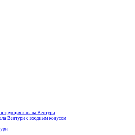
нструкция канала Вентури
ала Вентури c входным конусом
тури