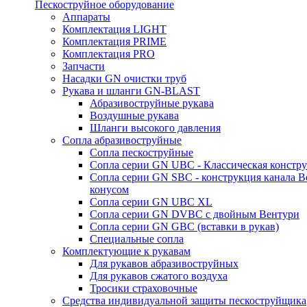
Пескоструйное оборудование
Аппараты
Комплектация LIGHT
Комплектация PRIME
Комплектация PRO
Запчасти
Насадки GN очистки труб
Рукава и шланги GN-BLAST
Абразивоструйные рукава
Воздушные рукава
Шланги высокого давления
Сопла абразивоструйные
Сопла пескоструйные
Сопла серии GN UBC - Классическая констру
Сопла серии GN SBC - конструкция канала В
конусом
Сопла серии GN UBC XL
Сопла серии GN DVBC с двойным Вентури
Сопла серии GN GBC (вставки в рукав)
Специальные сопла
Комплектующие к рукавам
Для рукавов абразивоструйных
Для рукавов сжатого воздуха
Тросики страховочные
Средства индивидуальной защиты пескоструйщика