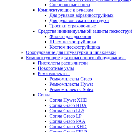
Специальные сопла
Комплектующие к рукавам
Для рукавов абразивоструйных
Для рукавов сжатого воздуха
Тросики страховочные
Средства индивидуальной защиты пескостр
Фильтр для дыхания
Шлем пескоструйщика
Костюм пескоструйщика
Оборудование для штукатурки и шпаклевки
Комплектующие для окрасочного оборудования
Пистолеты распылители
Поворотные узлы
Ремкомплекты
Ремкомплекты Graco
Ремкомплекты Hywst
Ремкомпллекты Sotex
Сопла
Сопла Hywst XHD
Сопла Graco HDA
Сопла Graco LL5
Сопла Graco LP
Сопла Graco PAA
Сопла Graco XHD
Сопла Graco FFLP