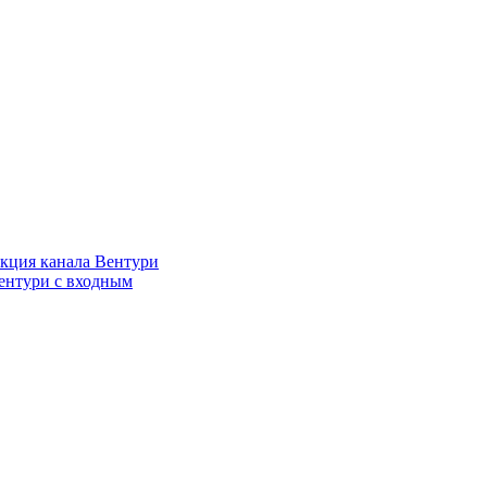
кция канала Вентури
ентури c входным