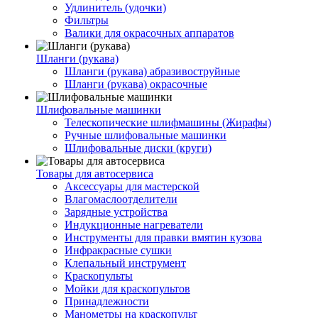
Удлинитель (удочки)
Фильтры
Валики для окрасочных аппаратов
Шланги (рукава)
Шланги (рукава) абразивоструйные
Шланги (рукава) окрасочные
Шлифовальные машинки
Телескопические шлифмашины (Жирафы)
Ручные шлифовальные машинки
Шлифовальные диски (круги)
Товары для автосервиса
Аксессуары для мастерской
Влагомаслоотделители
Зарядные устройства
Индукционные нагреватели
Инструменты для правки вмятин кузова
Инфракрасные сушки
Клепальный инструмент
Краскопульты
Мойки для краскопультов
Принадлежности
Манометры на краскопульт