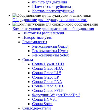
Фильтр для дыхания
Шлем пескоструйщика
Костюм пескоструйщика
Оборудование для штукатурки и шпаклевки
Комплектующие для окрасочного оборудования
Пистолеты распылители
Поворотные узлы
Ремкомплекты
Ремкомплекты Graco
Ремкомплекты Hywst
Ремкомпллекты Sotex
Сопла
Сопла Hywst XHD
Сопла Graco HDA
Сопла Graco LL5
Сопла Graco LP
Сопла Graco PAA
Сопла Graco XHD
Сопла Graco FFLP
Форсунки Wagner TradeTip 3
Сопла HYVST
Сопла Sotex
Соплодержатели