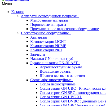
Меню
Каталог
Аппараты безвоздушной покраски
Мембранные аппараты
Поршневые аппараты
Промышленное окрасочное оборудование
Пескоструйное оборудование
Аппараты
Комплектация LIGHT
Комплектация PRIME
Комплектация PRO
Запчасти
Насадки GN очистки труб
Рукава и шланги GN-BLAST
Абразивоструйные рукава
Воздушные рукава
Шланги высокого давления
Сопла абразивоструйные
Сопла пескоструйные
Сопла серии GN UBC - Классическая ко
Сопла серии GN SBC - конструкция кан
Сопла серии GN UBC XL
Сопла серии GN DVBC с двойным Вен
Сопла серии GN GBC (вставки в рукав)