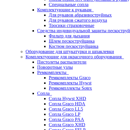
Специальные сопла
Комплектующие к рукавам
Для рукавов абразивоструйных
Для рукавов сжатого воздуха
Тросики страховочные
Средства индивидуальной защиты пескостр
Фильтр для дыхания
Шлем пескоструйщика
Костюм пескоструйщика
Оборудование для штукатурки и шпаклевки
Комплектующие для окрасочного оборудования
Пистолеты распылители
Поворотные узлы
Ремкомплекты
Ремкомплекты Graco
Ремкомплекты Hywst
Ремкомпллекты Sotex
Сопла
Сопла Hywst XHD
Сопла Graco HDA
Сопла Graco LL5
Сопла Graco LP
Сопла Graco PAA
Сопла Graco XHD
Сопла Graco FFLP