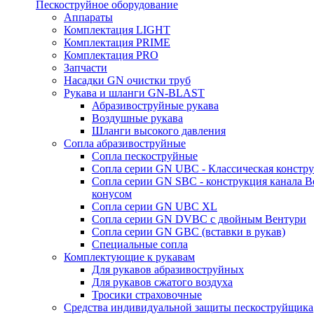
Пескоструйное оборудование
Аппараты
Комплектация LIGHT
Комплектация PRIME
Комплектация PRO
Запчасти
Насадки GN очистки труб
Рукава и шланги GN-BLAST
Абразивоструйные рукава
Воздушные рукава
Шланги высокого давления
Сопла абразивоструйные
Сопла пескоструйные
Сопла серии GN UBC - Классическая констру
Сопла серии GN SBC - конструкция канала В
конусом
Сопла серии GN UBC XL
Сопла серии GN DVBC с двойным Вентури
Сопла серии GN GBC (вставки в рукав)
Специальные сопла
Комплектующие к рукавам
Для рукавов абразивоструйных
Для рукавов сжатого воздуха
Тросики страховочные
Средства индивидуальной защиты пескоструйщика