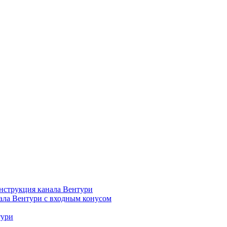
нструкция канала Вентури
ала Вентури c входным конусом
тури