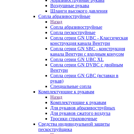
Абразивоструйные рукава
Воздушные рукава
Шланги высокого давления
Сопла абразивоструйные
Назад
Сопла абразивоструйные
Сопла пескоструйные
Сопла серии GN UBC - Классическая
конструкция канала Вентури
Сопла серии GN SBC - конструкция
канала Вентури c входным конусом
Сопла серии GN UBC XL
Сопла серии GN DVBC с двойным
Вентури
Сопла серии GN GBC (вставки в
рукав)
Специальные сопла
Комплектующие к рукавам
Назад
Комплектующие к рукавам
Для рукавов абразивоструйных
Для рукавов сжатого воздуха
Тросики страховочные
Средства индивидуальной защиты
пескоструйщика