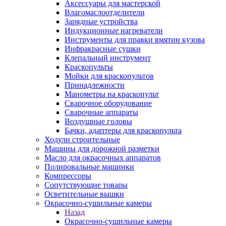
Аксессуары для мастерской
Влагомаслоотделители
Зарядные устройства
Индукционные нагреватели
Инструменты для правки вмятин кузова
Инфракрасные сушки
Клепальный инструмент
Краскопульты
Мойки для краскопультов
Принадлежности
Манометры на краскопульт
Сварочное оборудование
Сварочные аппараты
Воздушные головы
Бачки, адаптеры для краскопульта
Ходули строительные
Машины для дорожной разметки
Масло для окрасочных аппаратов
Полировальные машинки
Компрессоры
Сопутствующие товары
Осветительные вышки
Окрасочно-сушильные камеры
Назад
Окрасочно-сушильные камеры