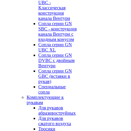
UBC -
Классическая
конструкция
канала Вентури
Сопла серии GN
SBC - конструкция
канала Вентури c
входным конусом
Сопла серии GN
UBC XL
Сопла серии GN
DVBC с двойным
Вентури
Сопла серии GN
GBC (вставки в
рукав)
Специальные
сопла
Комплектующие к
рукавам
Для рукавов
абразивоструйных
Для рукавов
сжатого воздуха
Тросики