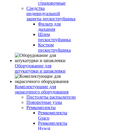
страховочные
Средства
индивидуальной
защиты пескоструйщика
Фильтр для
дыхания
Шлем
пескоструйщика
Костюм
пескоструйщика
Оборудование для
штукатурки и шпаклевки
Комплектующие для
окрасочного оборудования
Пистолеты распылители
Поворотные узлы
Ремкомплекты
Ремкомплекты
Graco
Ремкомплекты
Hywst