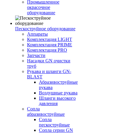
Промышленное
окрасочное
оборудование
Пескоструйное оборудование
Аппараты
Комплектация LIGHT
Комплектация PRIME
Комплектация PRO
Запчасти
Насадки GN очистки
труб
Рукава и шланги GN-
BLAST
Абразивоструйные
рукава
Воздушные рукава
Шланги высокого
давления
Сопла
абразивоструйные
Сопла
пескоструйные
Сопла серии GN