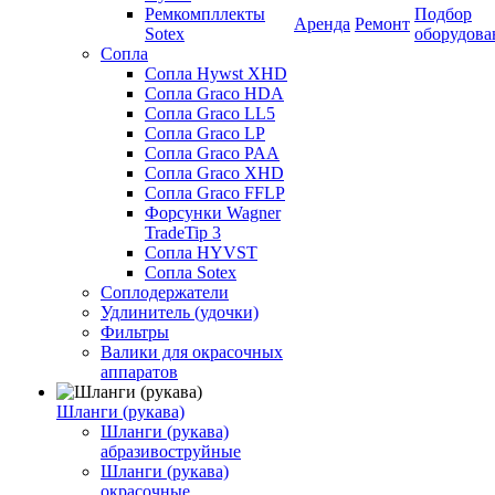
Ремкомпллекты
Подбор
Аренда
Ремонт
Sotex
оборудова
Сопла
Сопла Hywst XHD
Сопла Graco HDA
Сопла Graco LL5
Сопла Graco LP
Сопла Graco PAA
Сопла Graco XHD
Сопла Graco FFLP
Форсунки Wagner
TradeTip 3
Сопла HYVST
Сопла Sotex
Соплодержатели
Удлинитель (удочки)
Фильтры
Валики для окрасочных
аппаратов
Шланги (рукава)
Шланги (рукава)
абразивоструйные
Шланги (рукава)
окрасочные