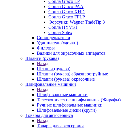
Сопла Graco LP
Сопла Graco PAA
Сопла Graco XHD
Сопла Graco FFLP
Форсунки Wagner TradeTip 3
Сопла HYVST
Сопла Sotex
Соплодержатели
Удлинитель (удочки)
Фильтры
Валики для окрасочных аппаратов
Шланги (рукава)
Назад
Шланги (рукава)
Шланги (рукава) абразивоструйные
Шланги (рукава) окрасочные
Шлифовальные машинки
Назад
Шлифовальные машинки
Телескопические шлифмашины (Жирафы)
Ручные шлифовальные машинки
Шлифовальные диски (круги)
Товары для автосервиса
Назад
Товары для автосервиса