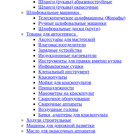
Шланги (рукава) абразивоструйные
Шланги (рукава) окрасочные
Шлифовальные машинки
Телескопические шлифмашины (Жирафы)
Ручные шлифовальные машинки
Шлифовальные диски (круги)
Товары для автосервиса
Аксессуары для мастерской
Влагомаслоотделители
Зарядные устройства
Индукционные нагреватели
Инструменты для правки вмятин кузова
Инфракрасные сушки
Клепальный инструмент
Краскопульты
Мойки для краскопультов
Принадлежности
Манометры на краскопульт
Сварочное оборудование
Сварочные аппараты
Воздушные головы
Бачки, адаптеры для краскопульта
Ходули строительные
Машины для дорожной разметки
Масло для окрасочных аппаратов