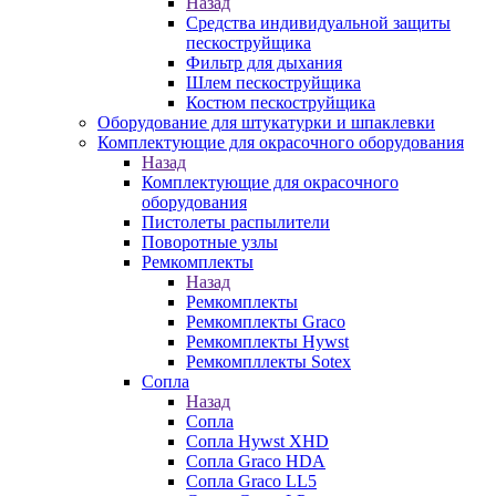
Назад
Средства индивидуальной защиты
пескоструйщика
Фильтр для дыхания
Шлем пескоструйщика
Костюм пескоструйщика
Оборудование для штукатурки и шпаклевки
Комплектующие для окрасочного оборудования
Назад
Комплектующие для окрасочного
оборудования
Пистолеты распылители
Поворотные узлы
Ремкомплекты
Назад
Ремкомплекты
Ремкомплекты Graco
Ремкомплекты Hywst
Ремкомпллекты Sotex
Сопла
Назад
Сопла
Сопла Hywst XHD
Сопла Graco HDA
Сопла Graco LL5