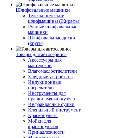
Шлифовальные машинки
Телескопические
шлифмашины (Жирафы)
Ручные шлифовальные
машинки
Шлифовальные диски
(круги)
Товары для автосервиса
Аксессуары для
мастерской
Влагомаслоотделители
Зарядные устройства
Индукционные
нагреватели
Инструменты для
правки вмятин кузова
Инфракрасные сушки
Клепальный инструмент
Краскопульты
Мойки для
краскопультов
Принадлежности
Манометры на