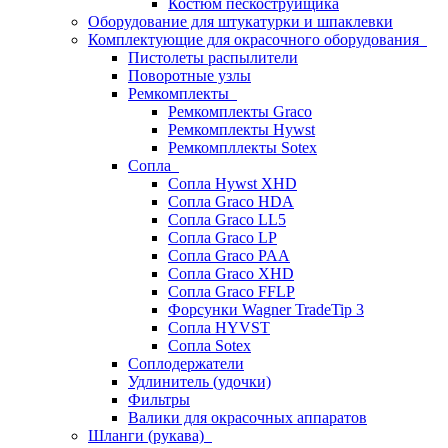
Костюм пескоструйщика
Оборудование для штукатурки и шпаклевки
Комплектующие для окрасочного оборудования
Пистолеты распылители
Поворотные узлы
Ремкомплекты
Ремкомплекты Graco
Ремкомплекты Hywst
Ремкомпллекты Sotex
Сопла
Сопла Hywst XHD
Сопла Graco HDA
Сопла Graco LL5
Сопла Graco LP
Сопла Graco PAA
Сопла Graco XHD
Сопла Graco FFLP
Форсунки Wagner TradeTip 3
Сопла HYVST
Сопла Sotex
Соплодержатели
Удлинитель (удочки)
Фильтры
Валики для окрасочных аппаратов
Шланги (рукава)