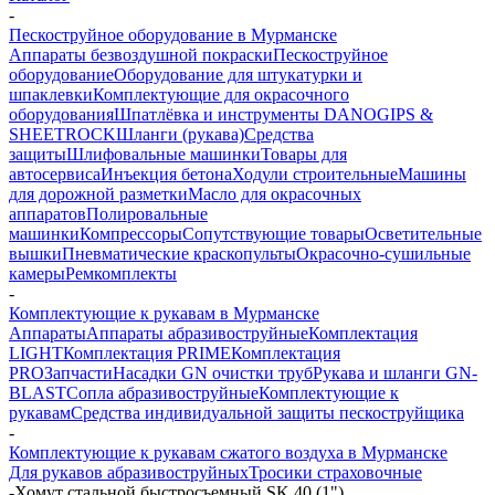
-
Пескоструйное оборудование в Мурманске
Аппараты безвоздушной покраски
Пескоструйное
оборудование
Оборудование для штукатурки и
шпаклевки
Комплектующие для окрасочного
оборудования
Шпатлёвка и инструменты DANOGIPS &
SHEETROCK
Шланги (рукава)
Средства
защиты
Шлифовальные машинки
Товары для
автосервиса
Инъекция бетона
Ходули строительные
Машины
для дорожной разметки
Масло для окрасочных
аппаратов
Полировальные
машинки
Компрессоры
Сопутствующие товары
Осветительные
вышки
Пневматические краскопульты
Окрасочно-сушильные
камеры
Ремкомплекты
-
Комплектующие к рукавам в Мурманске
Аппараты
Аппараты абразивоструйные
Комплектация
LIGHT
Комплектация PRIME
Комплектация
PRO
Запчасти
Насадки GN очистки труб
Рукава и шланги GN-
BLAST
Сопла абразивоструйные
Комплектующие к
рукавам
Средства индивидуальной защиты пескоструйщика
-
Комплектующие к рукавам сжатого воздуха в Мурманске
Для рукавов абразивоструйных
Тросики страховочные
-
Хомут стальной быстросъемный SK 40 (1")