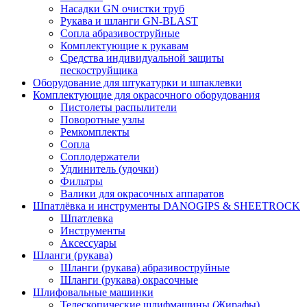
Насадки GN очистки труб
Рукава и шланги GN-BLAST
Сопла абразивоструйные
Комплектующие к рукавам
Средства индивидуальной защиты
пескоструйщика
Оборудование для штукатурки и шпаклевки
Комплектующие для окрасочного оборудования
Пистолеты распылители
Поворотные узлы
Ремкомплекты
Сопла
Соплодержатели
Удлинитель (удочки)
Фильтры
Валики для окрасочных аппаратов
Шпатлёвка и инструменты DANOGIPS & SHEETROCK
Шпатлевка
Инструменты
Аксессуары
Шланги (рукава)
Шланги (рукава) абразивоструйные
Шланги (рукава) окрасочные
Шлифовальные машинки
Телескопические шлифмашины (Жирафы)