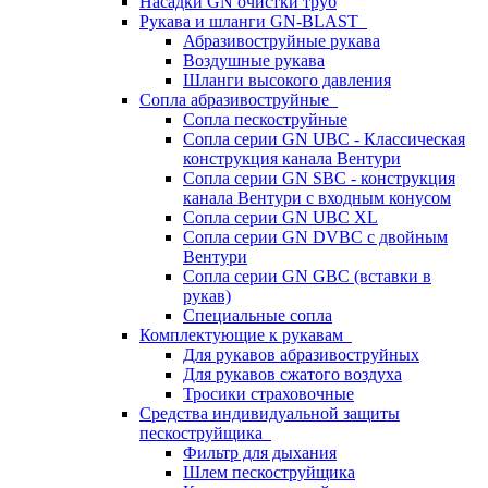
Насадки GN очистки труб
Рукава и шланги GN-BLAST
Абразивоструйные рукава
Воздушные рукава
Шланги высокого давления
Сопла абразивоструйные
Сопла пескоструйные
Сопла серии GN UBC - Классическая
конструкция канала Вентури
Сопла серии GN SBC - конструкция
канала Вентури c входным конусом
Сопла серии GN UBC XL
Сопла серии GN DVBC с двойным
Вентури
Сопла серии GN GBC (вставки в
рукав)
Специальные сопла
Комплектующие к рукавам
Для рукавов абразивоструйных
Для рукавов сжатого воздуха
Тросики страховочные
Средства индивидуальной защиты
пескоструйщика
Фильтр для дыхания
Шлем пескоструйщика