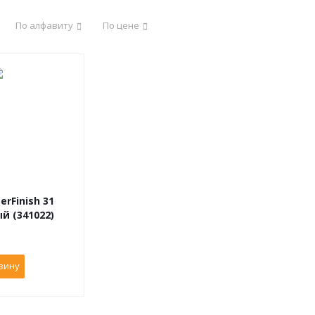
По алфавиту
По цене
rFinish 31
мембранный (341022)
зину