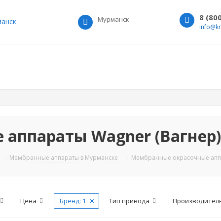
8 (80
Мурманск
анск
info@k
аппараты Wagner (Вагнер)
-
Мембранные аппараты в Мурманске
-
Мембранные окрасочные аппа
Цена
Бренд
: 1
Тип привода
Производитель