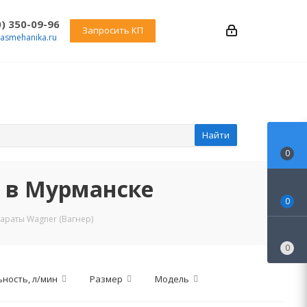
0) 350-09-96
Запросить КП
rasmehanika.ru
Найти
0
 в Мурманске
0
раты Wagner (Вагнер)
0
ность, л/мин
Размер
Модель