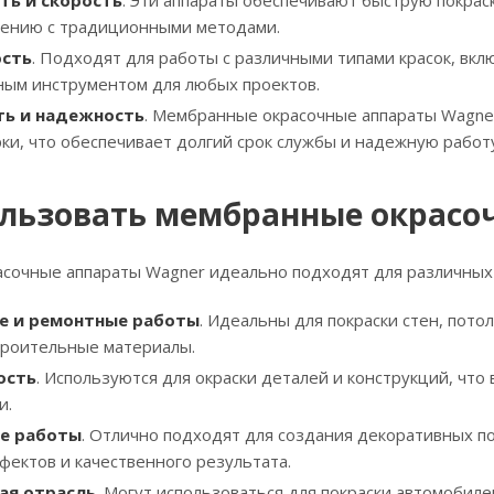
ть и скорость
. Эти аппараты обеспечивают быструю покрас
нению с традиционными методами.
ость
. Подходят для работы с различными типами красок, вкл
ным инструментом для любых проектов.
ть и надежность
. Мембранные окрасочные аппараты Wagne
ки, что обеспечивает долгий срок службы и надежную работу
ользовать мембранные окрасо
сочные аппараты Wagner идеально подходят для различных т
е и ремонтные работы
. Идеальны для покраски стен, пото
троительные материалы.
ость
. Используются для окраски деталей и конструкций, что
и.
е работы
. Отлично подходят для создания декоративных п
фектов и качественного результата.
ая отрасль
. Могут использоваться для покраски автомобиле