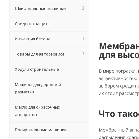
Шлифовальные машинки
Средства защиты
Инъекция бетона
Мембран
для высо
Товары для автосервиса
Ходули строительные
В мире покраски,
эффективностью. 
Машины для дорожной
выбором среди п
разметки
их стоит рассмот
Масло для окрасочных
Что так
аппаратов
Мембранный аппа
Полировальные машинки
распыления краск