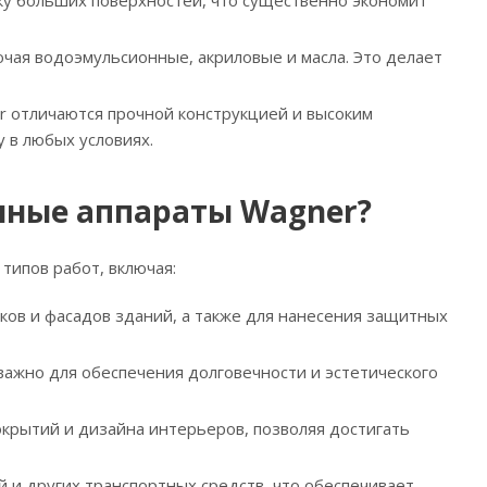
ку больших поверхностей, что существенно экономит
ючая водоэмульсионные, акриловые и масла. Это делает
r отличаются прочной конструкцией и высоким
 в любых условиях.
чные аппараты Wagner?
ипов работ, включая:
лков и фасадов зданий, а также для нанесения защитных
 важно для обеспечения долговечности и эстетического
окрытий и дизайна интерьеров, позволяя достигать
й и других транспортных средств, что обеспечивает