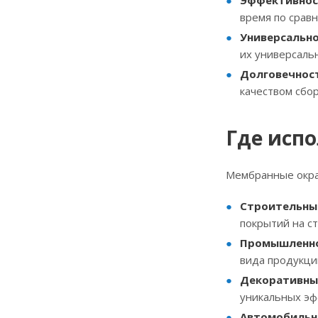
Эффективнос
время по срав
Универсальн
их универсаль
Долговечнос
качеством сбор
Где исп
Мембранные окра
Строительны
покрытий на с
Промышленн
вида продукци
Декоративны
уникальных эф
Автомобильн